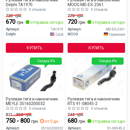
Delphi TA1970
MOOG MD-ES-2361
0 отзывов
0 отзывов
730
грн.
779
грн.
670
720
грн.
отправка сегодня
грн.
отправка сегодня
Артикул:
TA1970
Артикул:
MD-ES-2361
Delphi
MOOG
США
Германия
КУПИТЬ
КУПИТЬ
Скидка 8%
Скидка 8%
Рулевая тяга и наконечник
Рулевая тяга и наконечник
MEYLE 35160200032
RTS 91-08045-2
0 отзывов
0 отзывов
811 - 866
грн.
743
грн.
750 - 800
680
грн.
от 0 дн.
грн.
отправка сегодня
Артикул:
35160200032
Артикул:
91-08045-2