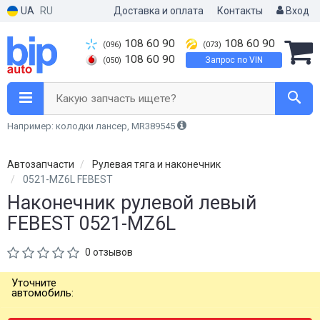
UA
RU
Доставка и оплата
Контакты
Вход
108 60 90
108 60 90
(096)
(073)
108 60 90
Запрос по VIN
(050)
Какую запчасть ищете?
Например: колодки лансер, MR389545
Автозапчасти
Рулевая тяга и наконечник
0521-MZ6L FEBEST
Наконечник рулевой левый
FEBEST 0521-MZ6L
0 отзывов
Уточните
автомобиль: