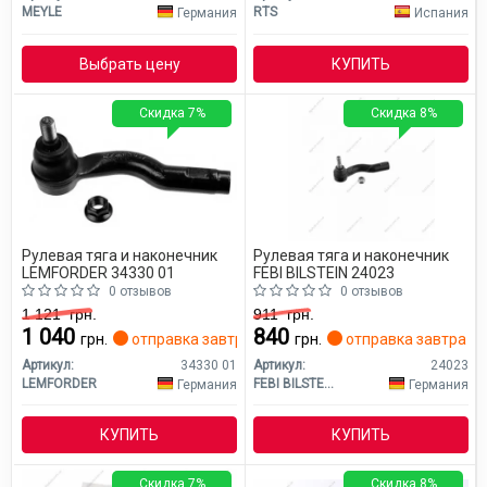
MEYLE
RTS
Германия
Испания
Выбрать цену
КУПИТЬ
Скидка 7%
Скидка 8%
Рулевая тяга и наконечник
Рулевая тяга и наконечник
LEMFORDER 34330 01
FEBI BILSTEIN 24023
0 отзывов
0 отзывов
1 121
грн.
911
грн.
1 040
840
грн.
отправка завтра
грн.
отправка завтра
Артикул:
34330 01
Артикул:
24023
LEMFORDER
FEBI BILSTEIN
Германия
Германия
КУПИТЬ
КУПИТЬ
Скидка 7%
Скидка 8%