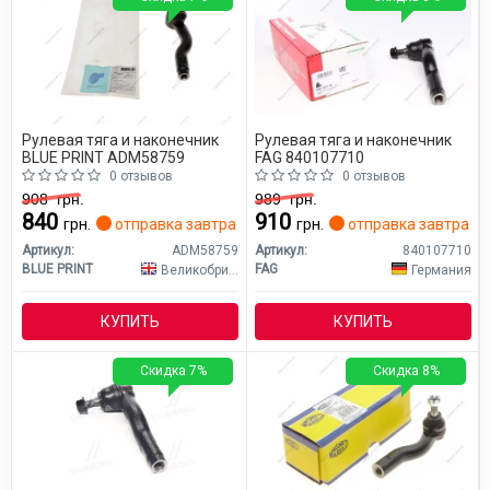
Рулевая тяга и наконечник
Рулевая тяга и наконечник
BLUE PRINT ADM58759
FAG 840107710
0 отзывов
0 отзывов
908
грн.
989
грн.
840
910
грн.
отправка завтра
грн.
отправка завтра
Артикул:
ADM58759
Артикул:
840107710
BLUE PRINT
FAG
Великобритания
Германия
КУПИТЬ
КУПИТЬ
Скидка 7%
Скидка 8%