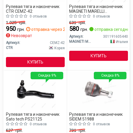
Рулевая тяга и наконечник
Рулевая тяга и наконечник
CTR CEMZ-42
MAGNETI MARELLI
301191605440
0 отзывов
0 отзывов
1 025
грн.
631
грн.
950
580
грн.
отправка через 2 дн.
грн.
отправка сегодня
Невозврат
Артикул:
301191605440
MAGNETI MARELLI
Италия
Артикул:
CEMZ-42
CTR
Корея
КУПИТЬ
КУПИТЬ
Скидка 9%
Скидка 8%
Рулевая тяга и наконечник
Рулевая тяга и наконечник
Sato tech PS21125
SIDEM 51988
0 отзывов
0 отзывов
627
грн.
791
грн.