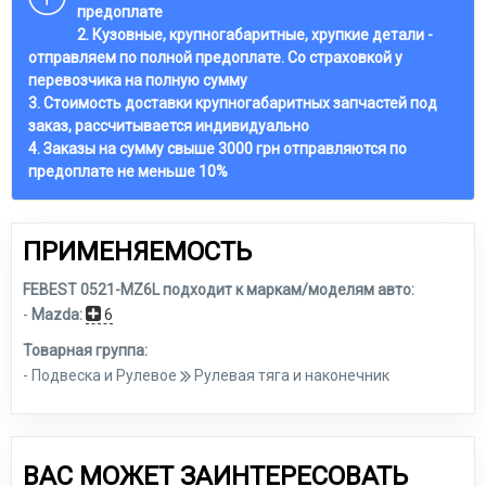
предоплате
2. Кузовные, крупногабаритные, хрупкие детали -
отправляем по полной предоплате. Со страховкой у
перевозчика на полную сумму
3. Стоимость доставки крупногабаритных запчастей под
заказ, рассчитывается индивидуально
4. Заказы на сумму свыше 3000 грн отправляются по
предоплате не меньше 10%
ПРИМЕНЯЕМОСТЬ
FEBEST 0521-MZ6L подходит к маркам/моделям авто:
-
Mazda:
6
Товарная группа:
- Подвеска и Рулевое
Рулевая тяга и наконечник
ВАС МОЖЕТ ЗАИНТЕРЕСОВАТЬ