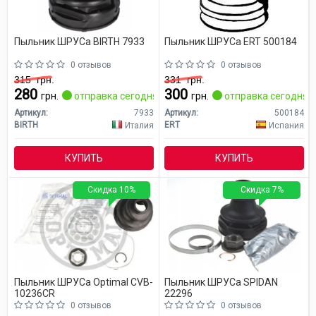
Пыльник ШРУСа BIRTH 7933
Пыльник ШРУСа ERT 500184
0 отзывов
0 отзывов
315
грн.
331
грн.
280
300
грн.
отправка сегодня
грн.
отправка сегодня
Артикул:
7933
Артикул:
500184
BIRTH
ERT
Италия
Испания
КУПИТЬ
КУПИТЬ
Скидка 10%
Скидка 7%
Пыльник ШРУСа Optimal CVB-
Пыльник ШРУСа SPIDAN
10236CR
22296
0 отзывов
0 отзывов