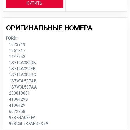
КУПИТЬ
ОРИГИНАЛЬНЫЕ НОМЕРА
FORD:
1073949
1361247
1447562
1S714A084DB
1S714A094EB
1S714A084BC
1S7W3L537AB
1S7W3L537AA
233810001
4106429S
4106429
6672258
98BX4A084FA
96BG3L537ABD2X5A