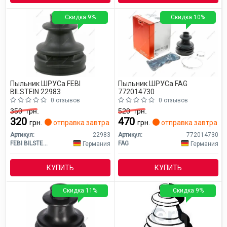
Скидка 9%
Скидка 10%
Пыльник ШРУСа FEBI
Пыльник ШРУСа FAG
BILSTEIN 22983
772014730
0 отзывов
0 отзывов
350
грн.
520
грн.
320
470
грн.
отправка завтра
грн.
отправка завтра
Артикул:
22983
Артикул:
772014730
FEBI BILSTEIN
FAG
Германия
Германия
КУПИТЬ
КУПИТЬ
Скидка 11%
Скидка 9%