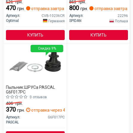
521
грн.
861
грн.
470
800
грн.
отправка завтра
грн.
отправка завтра
Артикул:
CVB-10236CR
Артикул:
22296
Optimal
SPIDAN
Германия
Польша
КУПИТЬ
КУПИТЬ
Скидка 9%
Пыльник ШРУСа PASCAL
G6F017PC
0 отзывов
406
грн.
370
грн.
отправка через 4 дн.
Артикул:
G6F017PC
PASCAL