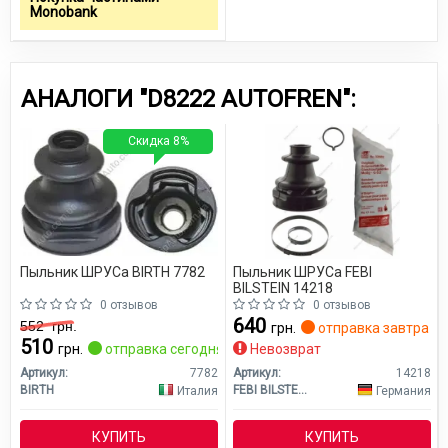
Monobank
АНАЛОГИ "D8222 AUTOFREN":
Скидка 8%
Пыльник ШРУСа BIRTH 7782
Пыльник ШРУСа FEBI
BILSTEIN 14218
0 отзывов
0 отзывов
640
552
грн.
грн.
отправка завтра
510
грн.
отправка сегодня
Невозврат
Артикул:
7782
Артикул:
14218
BIRTH
FEBI BILSTEIN
Италия
Германия
КУПИТЬ
КУПИТЬ