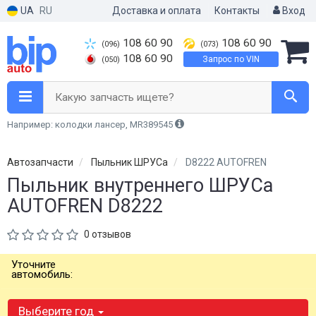
UA
RU
Доставка и оплата
Контакты
Вход
108 60 90
108 60 90
(096)
(073)
108 60 90
Запрос по VIN
(050)
Какую запчасть ищете?
Например: колодки лансер, MR389545
Автозапчасти
Пыльник ШРУСа
D8222 AUTOFREN
Пыльник внутреннего ШРУСа
AUTOFREN D8222
0 отзывов
Уточните
автомобиль:
Выберите год