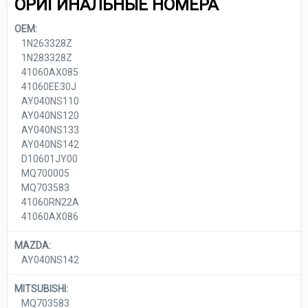
ОРИГИНАЛЬНЫЕ НОМЕРА
OEM:
1N263328Z
1N283328Z
41060AX085
41060EE30J
AY040NS110
AY040NS120
AY040NS133
AY040NS142
D10601JY00
MQ700005
MQ703583
41060RN22A
41060AX086
MAZDA:
AY040NS142
MITSUBISHI:
MQ703583