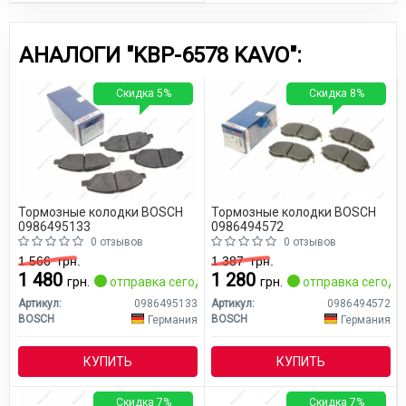
АНАЛОГИ "KBP-6578 KAVO":
Скидка 5%
Скидка 8%
Тормозные колодки BOSCH
Тормозные колодки BOSCH
0986495133
0986494572
0 отзывов
0 отзывов
1 566
грн.
1 387
грн.
1 480
1 280
грн.
отправка сегодня
грн.
отправка сегодн
Артикул:
0986495133
Артикул:
0986494572
BOSCH
BOSCH
Германия
Германия
КУПИТЬ
КУПИТЬ
Скидка 7%
Скидка 7%