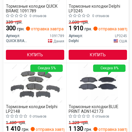
Тормозные колодки QUICK
Тормозные колодки Delphi
BRAKE 1091789
LP3245
0 отзывов
0 отзывов
339
грн.
2 031
грн.
300
1 910
грн.
отправка завтра
грн.
отправка завтра
Артикул:
1091789
Артикул:
LP3245
QUICK BRAKE
Delphi
Дания
США
КУПИТЬ
КУПИТЬ
Скидка 5%
Скидка 8%
Тормозные колодки Delphi
Тормозные колодки BLUE
LP2148
PRINT ADN142173
0 отзывов
0 отзывов
1 490
грн.
1 223
грн.
1 410
1 130
грн.
отправка завтра
грн.
отправка завтра