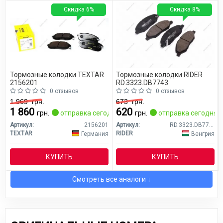
Скидка 6%
Скидка 8%
Тормозные колодки TEXTAR
Тормозные колодки RIDER
2156201
RD.3323.DB7743
0 отзывов
0 отзывов
1 969
грн.
673
грн.
1 860
620
грн.
отправка сегодня
грн.
отправка сегодня
Артикул:
2156201
Артикул:
RD.3323.DB7743
TEXTAR
RIDER
Германия
Венгрия
КУПИТЬ
КУПИТЬ
Смотреть все аналоги ↓