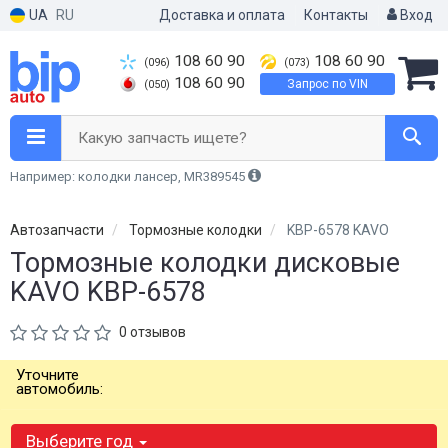
UA
RU
Доставка и оплата
Контакты
Вход
108 60 90
108 60 90
(096)
(073)
108 60 90
Запрос по VIN
(050)
Какую запчасть ищете?
Например: колодки лансер, MR389545
Автозапчасти
Тормозные колодки
KBP-6578 KAVO
Тормозные колодки дисковые
KAVO KBP-6578
0 отзывов
Уточните
автомобиль:
Выберите год