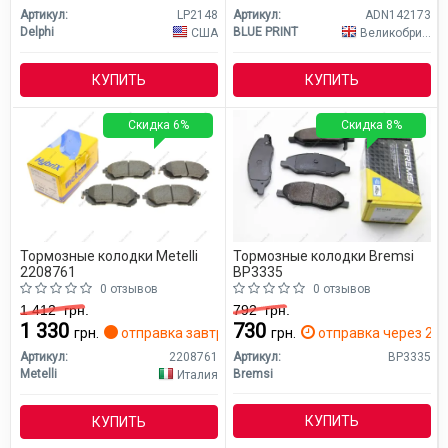
Артикул:
LP2148
Артикул:
ADN142173
Delphi
BLUE PRINT
США
Великобритания
КУПИТЬ
КУПИТЬ
Скидка 6%
Скидка 8%
Тормозные колодки Metelli
Тормозные колодки Bremsi
2208761
BP3335
0 отзывов
0 отзывов
1 412
грн.
792
грн.
1 330
730
грн.
отправка завтра
грн.
отправка через 2 д
Артикул:
2208761
Артикул:
BP3335
Metelli
Bremsi
Италия
КУПИТЬ
КУПИТЬ