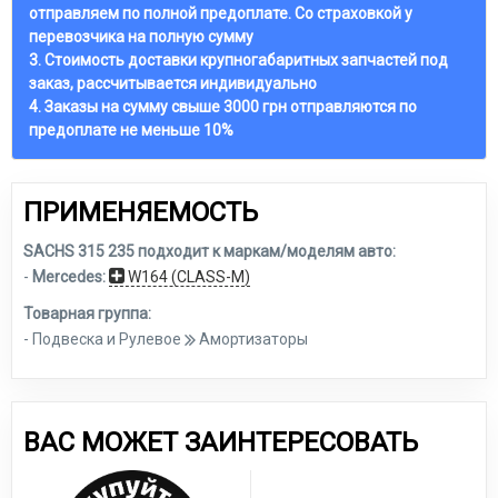
отправляем по полной предоплате. Со страховкой у
перевозчика на полную сумму
3. Стоимость доставки крупногабаритных запчастей под
заказ, рассчитывается индивидуально
4. Заказы на сумму свыше 3000 грн отправляются по
предоплате не меньше 10%
ПРИМЕНЯЕМОСТЬ
SACHS 315 235 подходит к маркам/моделям авто:
-
Mercedes:
W164 (CLASS-M)
Товарная группа:
- Подвеска и Рулевое
Амортизаторы
ВАС МОЖЕТ ЗАИНТЕРЕСОВАТЬ