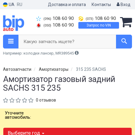
UA
RU
Доставка и оплата
Контакты
Вход
108 60 90
108 60 90
(096)
(073)
108 60 90
Запрос по VIN
(050)
Какую запчасть ищете?
Например: колодки лансер, MR389545
Автозапчасти
Амортизаторы
315 235 SACHS
Амортизатор газовый задний
SACHS 315 235
0 отзывов
Уточните
автомобиль:
Выберите год