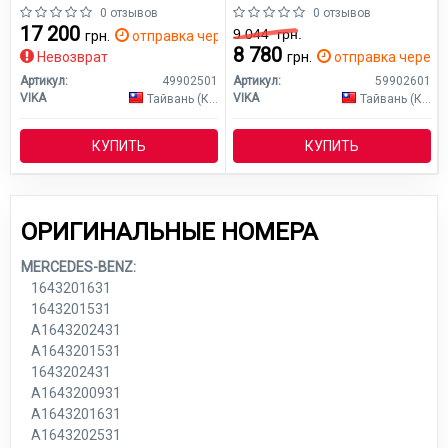
0 отзывов
0 отзывов
17 200
9 044
грн.
грн.
отправка через 2 дн.
8 780
Невозврат
грн.
отправка через 2
Артикул:
49902501
Артикул:
59902601
VIKA
VIKA
Тайвань (Китай)
Тайвань (Китай)
КУПИТЬ
КУПИТЬ
ОРИГИНАЛЬНЫЕ НОМЕРА
MERCEDES-BENZ:
1643201631
1643201531
A1643202431
A1643201531
1643202431
A1643200931
A1643201631
A1643202531