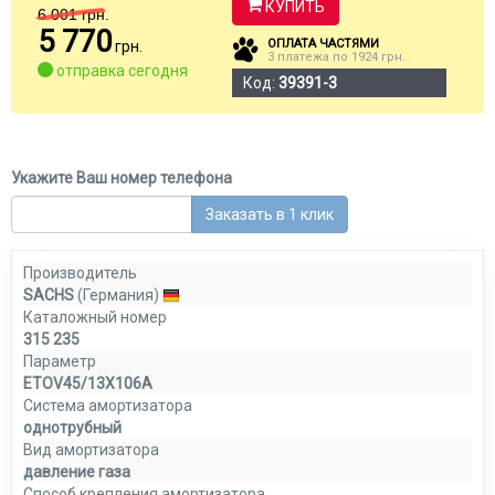
КУПИТЬ
6 001
грн.
5 770
ОПЛАТА ЧАСТЯМИ
грн.
3 платежа по 1924 грн.
отправка сегодня
Код:
39391-3
Укажите Ваш номер телефона
Заказать в 1 клик
Производитель
SACHS
(Германия)
Каталожный номер
315 235
Параметр
ETOV45/13X106A
Система амортизатора
однотрубный
Вид амортизатора
давление газа
Способ крепления амортизатора