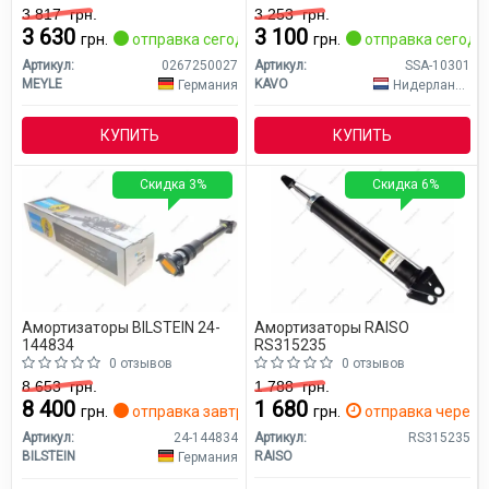
3 817
грн.
3 253
грн.
3 630
3 100
грн.
отправка сегодня
грн.
отправка сегодн
Артикул:
0267250027
Артикул:
SSA-10301
MEYLE
KAVO
Германия
Нидерланды
КУПИТЬ
КУПИТЬ
Скидка 3%
Скидка 6%
Амортизаторы BILSTEIN 24-
Амортизаторы RAISO
144834
RS315235
0 отзывов
0 отзывов
8 653
грн.
1 788
грн.
8 400
1 680
грн.
отправка завтра
грн.
отправка через 2
Артикул:
24-144834
Артикул:
RS315235
BILSTEIN
RAISO
Германия