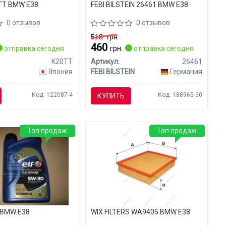
TT BMW E38
FEBI BILSTEIN 26461 BMW E38
0 отзывов
0 отзывов
518
грн.
460
отправка сегодня
грн.
отправка сегодня
K20TT
Артикул:
26461
Япония
FEBI BILSTEIN
Германия
Код: 122087-4
Код: 188965-60
КУПИТЬ
Топ продаж
Топ продаж
 BMW E38
WIX FILTERS WA9405 BMW E38