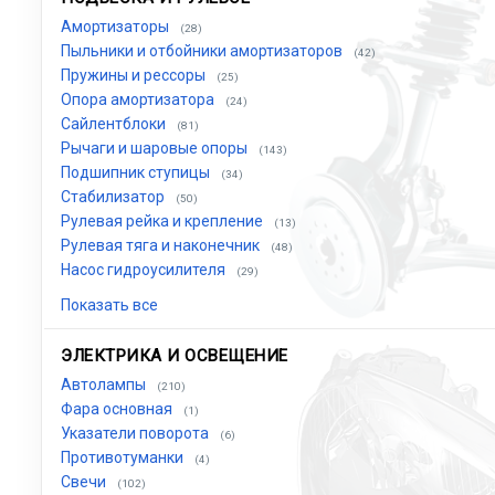
Амортизаторы
(28)
Пыльники и отбойники амортизаторов
(42)
Пружины и рессоры
(25)
Опора амортизатора
(24)
Сайлентблоки
(81)
Рычаги и шаровые опоры
(143)
Подшипник ступицы
(34)
Стабилизатор
(50)
Рулевая рейка и крепление
(13)
Рулевая тяга и наконечник
(48)
Насос гидроусилителя
(29)
Показать все
ЭЛЕКТРИКА И ОСВЕЩЕНИЕ
Автолампы
(210)
Фара основная
(1)
Указатели поворота
(6)
Противотуманки
(4)
Свечи
(102)