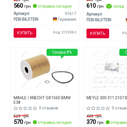
560
610
грн.
отправка сегодня
грн.
склад
Артикул:
01617
Артикул:
FEBI BILSTEIN
Германия
FEBI BILSTEIN
Код: 315298-3
КУПИТЬ
Ко
КУПИТЬ
Скидка 8%
MAHLE / KNECHT OX156D BMW
MEYLE 300 311 2107 
E38
0 отзывов
0 отзыв
619
грн.
403
грн.
570
370
грн.
отправка сегодня
грн.
отправка