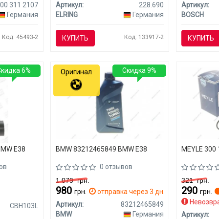
00 311 2107
Артикул:
228.690
Артикул:
Германия
ELRING
Германия
BOSCH
Код: 45493-2
Код: 133917-2
КУПИТЬ
КУПИТЬ
Скидка 6%
Скидка 9%
Оригинал
BMW E38
BMW 83212465849 BMW E38
MEYLE 300 
ов
0 отзывов
1 079
грн.
321
грн.
980
290
грн.
отправка через 3 дн.
грн.
Невозвр
Артикул:
83212465849
CBH103L
BMW
Германия
Артикул: