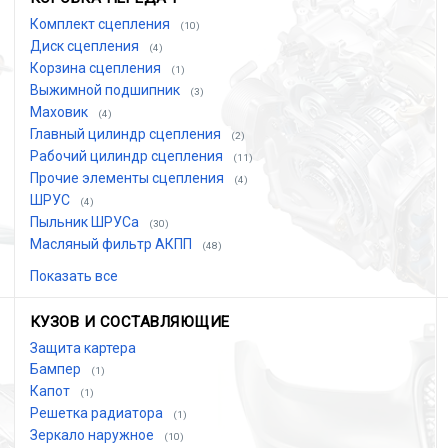
Комплект сцепления
(10)
Диск сцепления
(4)
Корзина сцепления
(1)
Выжимной подшипник
(3)
Маховик
(4)
Главный цилиндр сцепления
(2)
Рабочий цилиндр сцепления
(11)
Прочие элементы сцепления
(4)
ШРУС
(4)
Пыльник ШРУСа
(30)
Масляный фильтр АКПП
(48)
Показать все
КУЗОВ И СОСТАВЛЯЮЩИЕ
Защита картера
Бампер
(1)
Капот
(1)
Решетка радиатора
(1)
Зеркало наружное
(10)