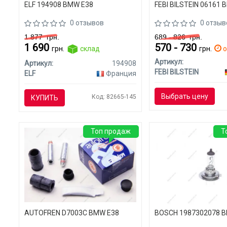
ELF 194908 BMW E38
FEBI BILSTEIN 06161 
0 отзывов
0 отзыв
1 877
грн.
689 - 826
грн.
1 690
570 - 730
грн.
склад
грн.
о
Артикул:
Артикул:
194908
FEBI BILSTEIN
ELF
Франция
Выбрать цену
Код: 82665-145
КУПИТЬ
Топ продаж
Т
AUTOFREN D7003C BMW E38
BOSCH 1987302078 