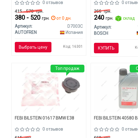
0 отзывов
0 отзыв
415 - 570
грн.
266
грн.
380 - 520
240
грн.
от 0 дн.
грн.
склад
Артикул:
D7003C
Артикул:
AUTOFREN
Испания
BOSCH
Код: 16301
Выбрать цену
К
КУПИТЬ
Топ продаж
FEBI BILSTEIN 01617 BMW E38
FEBI BILSTEIN 40580 
0 отзывов
0 отзыв
615
грн.
669
грн.