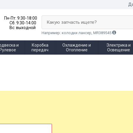
До
Пн-Пт:
9:30-18:00
Какую запчасть ищете?
Сб:
9:30-14:00
Вс:
выходной
Например: колодки лансер, MR389545
одвеска и
Коробка
Охлаждение и
Электрика и
Рулевое
передач
Отопление
Освещение