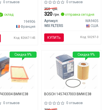
0 отзывов
0 отзывов
350
грн.
320
склад
грн.
отправка сегодня
Артикул:
WA9405
194906
WIX FILTERS
США
Франция
Код: 50297-3
КУПИТЬ
Код: 82667-145
Скидка 9%
Скидка 9%
7433004 BMW E38
BOSCH 1457437003 BMW E38
0 отзывов
0 отзывов
396
грн.