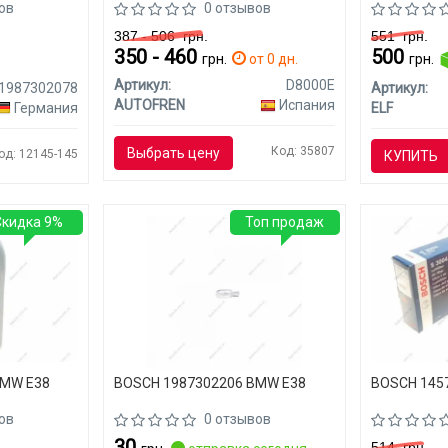
ов
0 отзывов
387 - 506
грн.
551
грн.
350 - 460
500
грн.
от 0 дн.
грн.
Артикул:
D8000E
1987302078
Артикул:
AUTOFREN
Испания
Германия
ELF
Код: 35807
Выбрать цену
од: 12145-145
КУПИТЬ
Скидка 9%
Топ продаж
BMW E38
BOSCH 1987302206 BMW E38
BOSCH 145
ов
0 отзывов
30
514
грн.