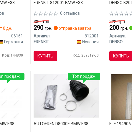
BMW E38
FRENKIT 812001 BMW E38
DENSO K20
ов
0 отзывов
330
грн.
222
грн.
290
200
т 0 дн.
грн.
отправка завтра
грн.
06161
Артикул:
812001
Артикул:
Германия
FRENKIT
Испания
DENSO
Код: 144830
Код: 259319-50
КУПИТЬ
КУПИТЬ
оп продаж
Топ продаж
BMW E38
AUTOFREN D8000E BMW E38
ELF 194906