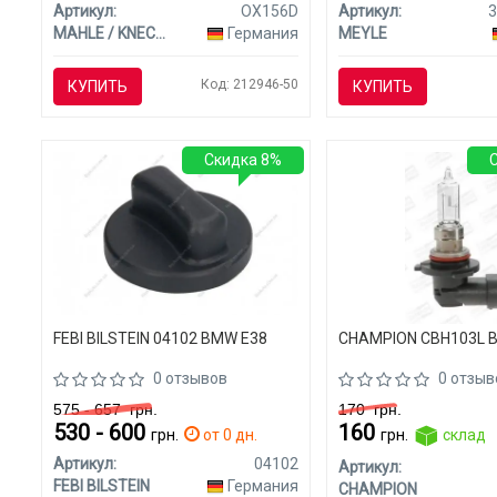
Артикул:
OX156D
Артикул:
3
MAHLE / KNECHT
Германия
MEYLE
Код: 212946-50
КУПИТЬ
КУПИТЬ
Скидка 8%
FEBI BILSTEIN 04102 BMW E38
CHAMPION CBH103L 
0 отзывов
0 отзыв
575 - 657
грн.
170
грн.
530 - 600
160
грн.
от 0 дн.
грн.
склад
Артикул:
04102
Артикул:
FEBI BILSTEIN
Германия
CHAMPION