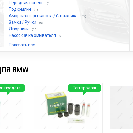
Передняя панель
(1)
Подкрылки
(1)
Амортизаторы капота / багажника
(12)
Замки / Ручки
(8)
Дворники
(20)
Насос бачка омывателя
(20)
Показать все
ДЛЯ BMW
оп продаж
Топ продаж