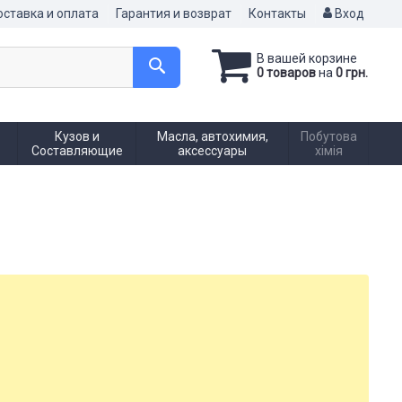
ставка и оплата
Гарантия и возврат
Контакты
Вход
В вашей корзине
0 товаров
на
0 грн.
Кузов и
Масла, автохимия,
Побутова
Составляющие
аксессуары
хімія