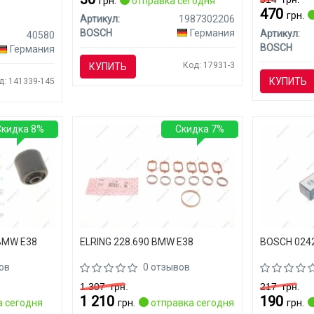
грн.
отправка сегодня
470
грн.
Артикул:
1987302206
BOSCH
Германия
Артикул:
40580
BOSCH
Германия
Код: 17931-3
КУПИТЬ
КУПИТЬ
д: 141339-145
Скидка 8%
Скидка 7%
BMW E38
ELRING 228.690 BMW E38
BOSCH 024
ов
0 отзывов
1 307
грн.
217
грн.
1 210
190
 сегодня
грн.
отправка сегодня
грн.