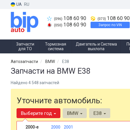
UA
RU
108 60 90
108 60 90
(096)
(073)
108 60 90
Запрос по VIN
(050)
Запчасти
Тормозная
Двигатель и Система
П
для ТО
система
выхлопа
Автозапчасти
BMW
E38
Запчасти на BMW E38
Найдено 4 548 запчастей
Уточните автомобиль:
Выберите год
BMW
E38
2000-е
2000
2001