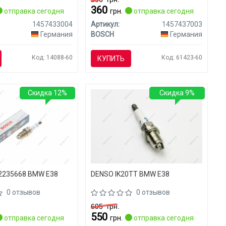
360
отправка сегодня
грн.
отправка сегодня
1457433004
Артикул:
1457437003
Германия
BOSCH
Германия
Код: 14088-60
Код: 61423-60
КУПИТЬ
Скидка 12%
Скидка 9%
2235668 BMW E38
DENSO IK20TT BMW E38
0 отзывов
0 отзывов
605
грн.
550
отправка сегодня
грн.
отправка сегодня