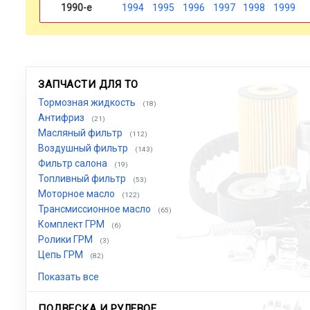
1990-е
1994
1995
1996
1997
1998
1999
ЗАПЧАСТИ ДЛЯ ТО
Тормозная жидкость
(18)
Антифриз
(21)
Масляный фильтр
(112)
Воздушный фильтр
(143)
Фильтр салона
(19)
Топливный фильтр
(53)
Моторное масло
(122)
Трансмиссионное масло
(65)
Комплект ГРМ
(6)
Ролики ГРМ
(3)
Цепь ГРМ
(82)
Показать все
ПОДВЕСКА И РУЛЕВОЕ