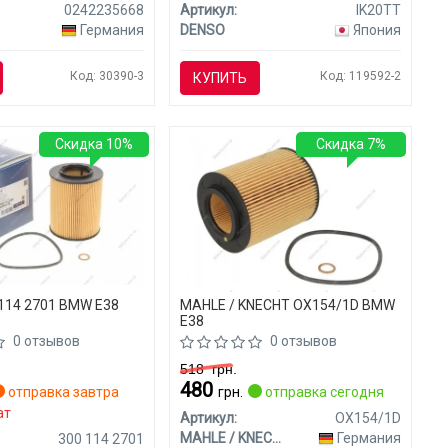
0242235668
Артикул:
IK20TT
Германия
DENSO
Япония
Код: 30390-3
Код: 119592-2
КУПИТЬ
Скидка 10%
Скидка 7%
114 2701 BMW E38
MAHLE / KNECHT OX154/1D BMW
E38
0 отзывов
0 отзывов
518
грн.
480
отправка завтра
грн.
отправка сегодня
ат
Артикул:
OX154/1D
MAHLE / KNECHT
Германия
300 114 2701