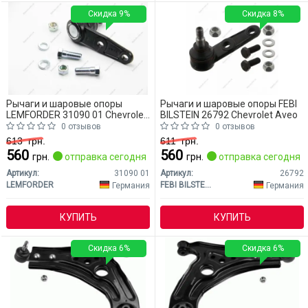
Скидка 9%
Скидка 8%
Рычаги и шаровые опоры
Рычаги и шаровые опоры FEBI
LEMFORDER 31090 01 Chevrolet
BILSTEIN 26792 Chevrolet Aveo
Aveo
0 отзывов
0 отзывов
613
грн.
611
грн.
560
560
грн.
отправка сегодня
грн.
отправка сегодня
Артикул:
31090 01
Артикул:
26792
LEMFORDER
FEBI BILSTEIN
Германия
Германия
КУПИТЬ
КУПИТЬ
Скидка 6%
Скидка 6%