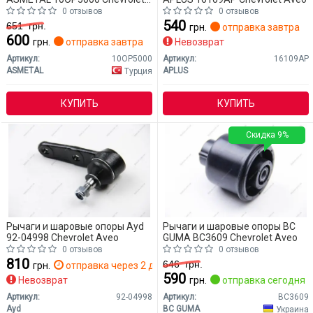
Aveo
0 отзывов
0 отзывов
540
651
грн.
грн.
отправка завтра
600
грн.
отправка завтра
Невозврат
Артикул:
10OP5000
Артикул:
16109AP
ASMETAL
APLUS
Турция
КУПИТЬ
КУПИТЬ
Скидка 9%
Рычаги и шаровые опоры Ayd
Рычаги и шаровые опоры BC
92-04998 Chevrolet Aveo
GUMA BC3609 Chevrolet Aveo
0 отзывов
0 отзывов
810
646
грн.
грн.
отправка через 2 дн.
590
Невозврат
грн.
отправка сегодня
Артикул:
92-04998
Артикул:
BC3609
Ayd
BC GUMA
Украина