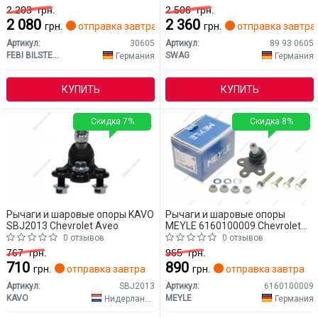
2 203
грн.
2 506
грн.
2 080
2 360
грн.
отправка завтра
грн.
отправка завтра
Артикул:
30605
Артикул:
89 93 0605
FEBI BILSTEIN
SWAG
Германия
Германия
КУПИТЬ
КУПИТЬ
Скидка 7%
Скидка 8%
Рычаги и шаровые опоры KAVO
Рычаги и шаровые опоры
SBJ2013 Chevrolet Aveo
MEYLE 6160100009 Chevrolet
Aveo
0 отзывов
0 отзывов
767
грн.
965
грн.
710
890
грн.
отправка завтра
грн.
отправка завтра
Артикул:
SBJ2013
Артикул:
6160100009
KAVO
MEYLE
Нидерланды
Германия