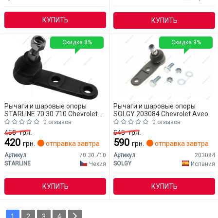
КУПИТЬ
КУПИТЬ
Скидка 8%
Скидка 9%
Рычаги и шаровые опоры
Рычаги и шаровые опоры
STARLINE 70.30.710 Chevrolet
SOLGY 203084 Chevrolet Aveo
Aveo
0 отзывов
0 отзывов
456
грн.
645
грн.
420
590
грн.
отправка завтра
грн.
отправка завтра
Артикул:
70.30.710
Артикул:
203084
STARLINE
SOLGY
Чехия
Испания
КУПИТЬ
КУПИТЬ
1
2
3
4