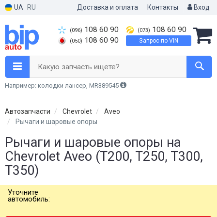
UA
RU
Доставка и оплата
Контакты
Вход
108 60 90
108 60 90
(096)
(073)
108 60 90
Запрос по VIN
(050)
Какую запчасть ищете?
Например: колодки лансер, MR389545
Автозапчасти
Chevrolet
Aveo
Рычаги и шаровые опоры
Рычаги и шаровые опоры на
Chevrolet Aveo (T200, T250, T300,
T350)
Уточните
автомобиль: