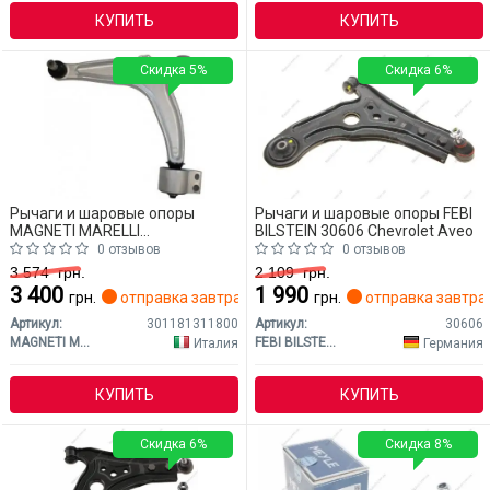
КУПИТЬ
КУПИТЬ
Скидка 5%
Скидка 6%
Рычаги и шаровые опоры
Рычаги и шаровые опоры FEBI
MAGNETI MARELLI
BILSTEIN 30606 Chevrolet Aveo
301181311800 Chevrolet Aveo
0 отзывов
0 отзывов
3 574
грн.
2 109
грн.
3 400
1 990
грн.
отправка завтра
грн.
отправка завтра
Артикул:
301181311800
Артикул:
30606
MAGNETI MARELLI
FEBI BILSTEIN
Италия
Германия
КУПИТЬ
КУПИТЬ
Скидка 6%
Скидка 8%