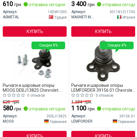
610
3 400
грн.
отправка сегодня
грн.
отправка сегодн
Артикул:
10DW1000
Артикул:
301181311700
ASMETAL
MAGNETI MARELLI
Турция
Италия
КУПИТЬ
КУПИТЬ
Скидка 8%
Скидка 8%
Рычаги и шаровые опоры
Рычаги и шаровые опоры
MOOG DEBJ13825 Chevrolet
LEMFORDER 39156 01 Chevrolet
Aveo
Aveo
0 отзывов
0 отзывов
628
грн.
1 194
грн.
580
1 100
грн.
отправка сегодня
грн.
отправка сегодн
Артикул:
DEBJ13825
Артикул:
39156 01
MOOG
LEMFORDER
Германия
Германия
КУПИТЬ
КУПИТЬ