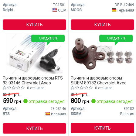
Артикул:
TC1501
Артикул:
DE-BJ-2469
Delphi
MOOG
США
Германия
КУПИТЬ
КУПИТЬ
Скидка 8%
Скидка 7%
Рычаги и шаровые опоры RTS
Рычаги и шаровые опоры
93.03146 Chevrolet Aveo
SIDEM 89182 Chevrolet Aveo
0 отзывов
0 отзывов
639
грн.
861
грн.
590
800
грн.
отправка сегодня
грн.
отправка сегодня
Артикул:
93.03146
Артикул:
89182
RTS
SIDEM
Бельгия
Испания
КУПИТЬ
КУПИТЬ