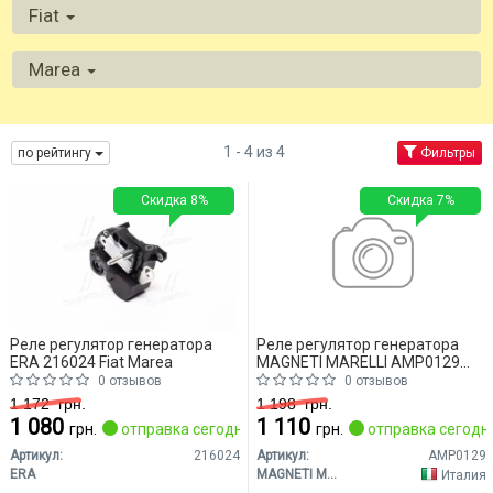
Fiat
Marea
1 - 4 из 4
по рейтингу
Фильтры
Скидка 8%
Скидка 7%
Реле регулятор генератора
Реле регулятор генератора
ERA 216024 Fiat Marea
MAGNETI MARELLI AMP0129
Fiat Marea
0 отзывов
0 отзывов
1 172
грн.
1 198
грн.
1 080
1 110
грн.
отправка сегодня
грн.
отправка сегодн
Артикул:
216024
Артикул:
AMP0129
ERA
MAGNETI MARELLI
Италия