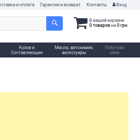
ставка и оплата
Гарантия и возврат
Контакты
Вход
В вашей корзине
0 товаров
на
0 грн.
Кузов и
Масла, автохимия,
Побутова
Составляющие
аксессуары
хімія