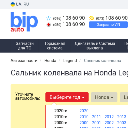
UA
RU
108 60 90
108 60 90
(096)
(073)
108 60 90
Запрос по VIN
(050)
Запчасти
Тормозная
Двигатель и Система
П
для ТО
система
выхлопа
Автозапчасти
Honda
Legend
Сальник коленвала
Сальник коленвала на Honda Le
Уточните
Выберите год
Honda
L
автомобиль:
2020-е
2020
2010-е
2010
2011
2012
2013
2000-е
2000
2001
2002
2003