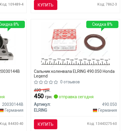
Код: 109489-4
Код: 7862-3
КУПИТЬ
Скидка 8%
Скидка 8%
20030144B
Сальник коленвала ELRING 490.050 Honda
Legend
0 отзывов
490
грн.
450
дня
грн.
отправка сегодня
20030144B
Артикул:
490.050
Германия
ELRING
Германия
Код: 84430-40
Код: 13443275-60
КУПИТЬ