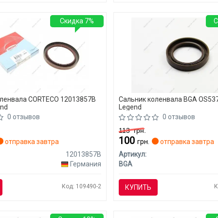
Скидка 7%
С
оленвала CORTECO 12013857B
Сальник коленвала BGA OS53
end
Legend
0 отзывов
0 отзывов
113
грн.
100
отправка завтра
грн.
отправка завтра
12013857B
Артикул:
Германия
BGA
Код: 109490-2
К
КУПИТЬ