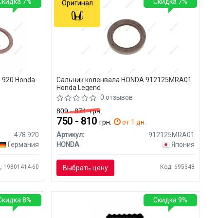
Скидка 7%
Скидка 7%
Оригинал
.920 Honda
Сальник коленвала HONDA 912125MRA01
Honda Legend
0 отзывов
809 - 874
грн.
750 - 810
я
грн.
от 1 дн.
478.920
Артикул:
912125MRA01
Германия
HONDA
Япония
: 19801414-60
Код: 695348
Выбрать цену
Скидка 8%
Скидка 9%