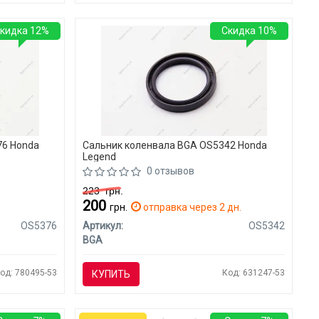
кидка 12%
Скидка 10%
76 Honda
Сальник коленвала BGA OS5342 Honda
Legend
0 отзывов
223
грн.
200
грн.
отправка через 2 дн.
OS5376
Артикул:
OS5342
BGA
од: 780495-53
Код: 631247-53
КУПИТЬ