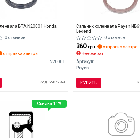
ленвала BTA N20001 Honda
Сальник коленвала Payen NB6
Legend
0 отзывов
0 отзывов
360
грн.
отправка завтра
отправка завтра
Невозврат
N20001
Артикул:
Payen
Код: 550498-4
К
КУПИТЬ
Скидка 11%