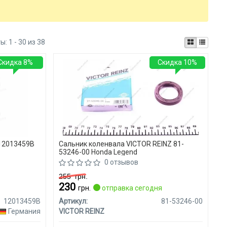
ты:
1 - 30 из 38
Скидка 8%
Скидка 10%
12013459B
Сальник коленвала VICTOR REINZ 81-
53246-00 Honda Legend
0 отзывов
255
грн.
230
я
грн.
отправка сегодня
12013459B
Артикул:
81-53246-00
Германия
VICTOR REINZ