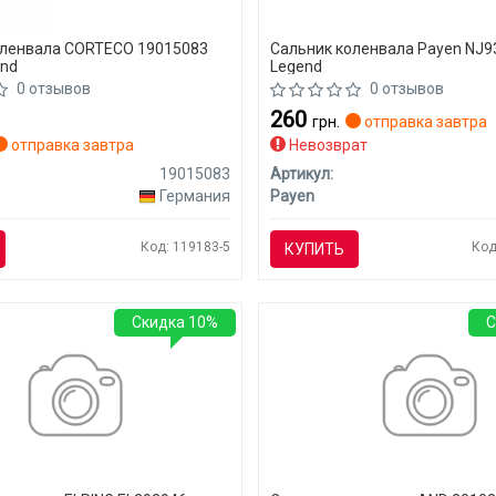
оленвала CORTECO 19015083
Сальник коленвала Payen NJ9
end
Legend
0 отзывов
0 отзывов
260
грн.
отправка завтра
отправка завтра
Невозврат
19015083
Артикул:
Германия
Payen
Код: 119183-5
Код
КУПИТЬ
Скидка 10%
С