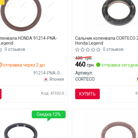
оленвала HONDA 91214-PNA-
Сальник коленвала CORTECO 
Legend
Honda Legend
0 отзывов
0 отзывов
498
грн.
460
отправка через 2 дн.
грн.
отправка сегодн
91214-PNA-014
Артикул:
Япония
CORTECO
Код: 47332-5
К
КУПИТЬ
Скидка 12%