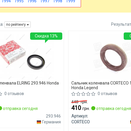
1994
1995
1996
1997
1998
1999
а:
Результа
по рейтингу
Скидка 13%
ленвала ELRING 293.946 Honda
Сальник коленвала CORTECO 
Honda Legend
0 отзывов
0 отзывов
448
грн.
410
отправка сегодня
грн.
отправка сегодн
293.946
Артикул:
Германия
CORTECO