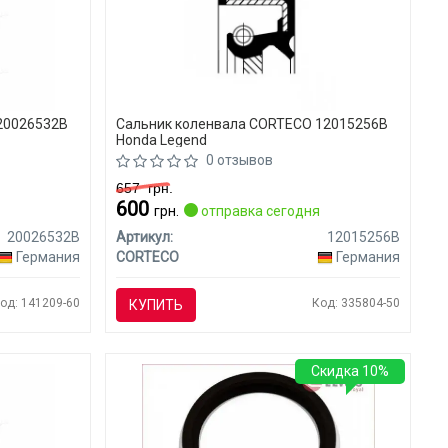
20026532B
Сальник коленвала CORTECO 12015256B
Honda Legend
0 отзывов
657
грн.
600
я
грн.
отправка сегодня
20026532B
Артикул:
12015256B
Германия
CORTECO
Германия
од: 141209-60
Код: 335804-50
КУПИТЬ
Скидка 10%