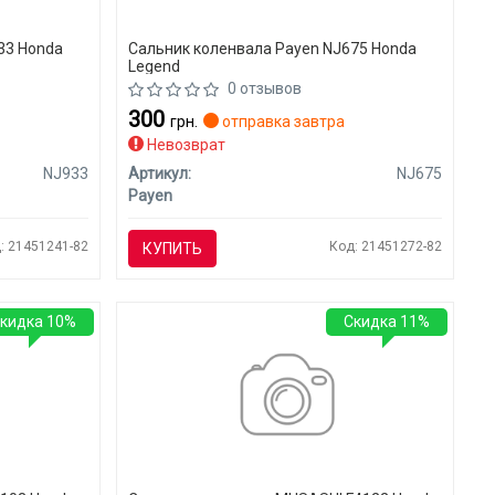
33 Honda
Сальник коленвала Payen NJ675 Honda
Legend
0 отзывов
300
грн.
отправка завтра
Невозврат
NJ933
Артикул:
NJ675
Payen
: 21451241-82
Код: 21451272-82
КУПИТЬ
кидка 10%
Скидка 11%