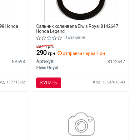
98 Honda
Сальник коленвала Elwis Royal 8142647
Honda Legend
0 отзывов
324
грн.
290
грн.
отправка через 2 дн.
NB698
Артикул:
8142647
Elwis Royal
од: 117715-82
Код: 10697643-43
КУПИТЬ