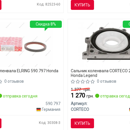
Код: 82523-60
КУПИТЬ
Скидка 8%
ленвала ELRING 590.797 Honda
Сальник коленвала CORTECO 
Honda Legend
0 отзывов
0 отзывов
1 377
грн.
1 270
отправка сегодня
грн.
отправка сего
590.797
Артикул:
Германия
CORTECO
Код: 30308-3
КУПИТЬ