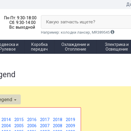
До
Пн-Пт:
9:30-18:00
Какую запчасть ищете?
Сб:
9:30-14:00
Вс:
выходной
Например: колодки лансер, MR389545
одвеска и
Коробка
Охлаждение и
Электрика и
Рулевое
передач
Отопление
Освещение
gend
egend
2014
2015
2016
2017
2018
2019
2004
2005
2006
2007
2008
2009