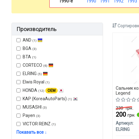
1990-е
1990
1991
1992
1993
Сортировк
Производитель
AND
(1)
BGA
(3)
BTA
(1)
CORTECO
(6)
ELRING
(5)
Elwis Royal
(1)
Сальник ко
HONDA
OEM
(12)
Legend
KAP (KoreaAutoParts)
(1)
MUSASHI
230
грн.
(3)
200
грн.
Payen
(3)
Артикул:
VICTOR REINZ
(1)
ELRING
Показать все ↓