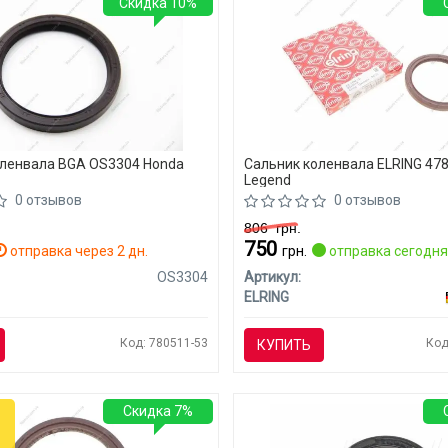
Скидка 10%
оленвала BGA OS3304 Honda
Сальник коленвала ELRING 478
Legend
0 отзывов
0 отзывов
806
грн.
750
отправка через 2 дн.
грн.
отправка сегодн
OS3304
Артикул:
ELRING
Код: 780511-53
Код
КУПИТЬ
Скидка 7%