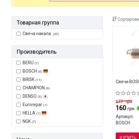
Сортировк
Товарная группа
Свеча накала
(35)
Производитель
BERU
(7)
BOSCH
(4)
BRISK
(11)
Свечи BOSC
CHAMPION
(9)
DENSO
(5)
177
грн.
Eurorepar
(1)
160
грн.
HELLA
(1)
Артикул:
NGK
(7)
BOSCH
КУПИТЬ