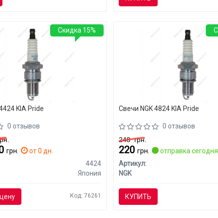
Скидка 15%
С
4424 KIA Pride
Свечи NGK 4824 KIA Pride
0 отзывов
0 отзывов
рн.
248
грн.
40
220
грн.
от 0 дн.
грн.
отправка сегодн
4424
Артикул:
Япония
NGK
Код: 76261
цену
КУПИТЬ