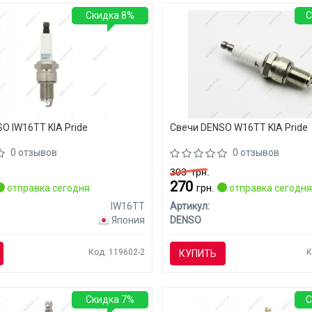
Скидка 8%
С
O IW16TT KIA Pride
Свечи DENSO W16TT KIA Pride
0 отзывов
0 отзывов
303
грн.
270
отправка сегодня
грн.
отправка сегодн
IW16TT
Артикул:
Япония
DENSO
Код: 119602-2
К
КУПИТЬ
Скидка 7%
С