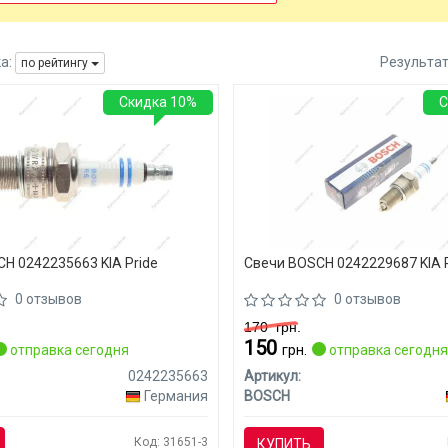
а:
Результа
по рейтингу
Скидка 10%
С
H 0242235663 KIA Pride
Свечи BOSCH 0242229687 KIA 
0 отзывов
0 отзывов
170
грн.
150
отправка сегодня
грн.
отправка сегодн
0242235663
Артикул:
Германия
BOSCH
Код: 31651-3
КУПИТЬ