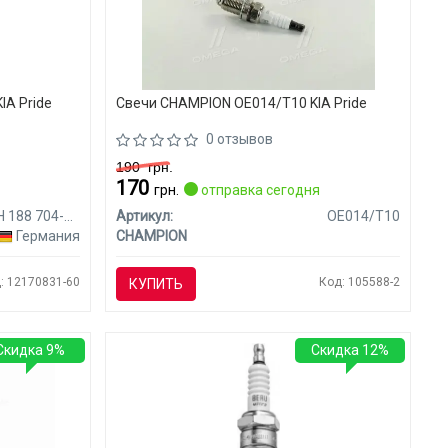
IA Pride
Свечи CHAMPION OE014/T10 KIA Pride
0 отзывов
190
грн.
170
я
грн.
отправка сегодня
8EH 188 704-041
Артикул:
OE014/T10
Германия
CHAMPION
: 12170831-60
Код: 105588-2
КУПИТЬ
Скидка 9%
Скидка 12%