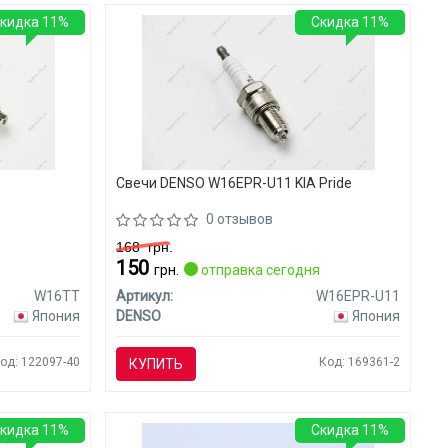
кидка 11%
Скидка 11%
Свечи DENSO W16EPR-U11 KIA Pride
0 отзывов
168
грн.
150
я
грн.
отправка сегодня
W16TT
Артикул:
W16EPR-U11
Япония
DENSO
Япония
од: 122097-40
Код: 169361-2
КУПИТЬ
кидка 11%
Скидка 11%