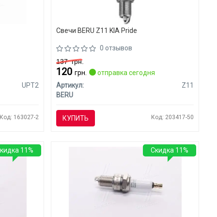
Свечи BERU Z11 KIA Pride
0 отзывов
137
грн.
120
я
грн.
отправка сегодня
UPT2
Артикул:
Z11
BERU
Код: 163027-2
Код: 203417-50
КУПИТЬ
кидка 11%
Скидка 11%