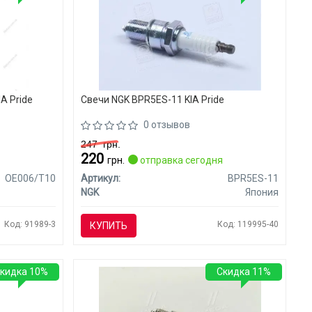
A Pride
Свечи NGK BPR5ES-11 KIA Pride
0 отзывов
247
грн.
220
я
грн.
отправка сегодня
OE006/T10
Артикул:
BPR5ES-11
NGK
Япония
Код: 91989-3
Код: 119995-40
КУПИТЬ
кидка 10%
Скидка 11%