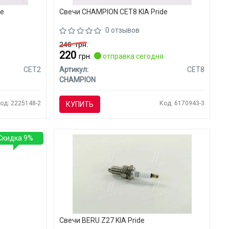
de
Свечи CHAMPION CET8 KIA Pride
0 отзывов
246
грн.
220
я
грн.
отправка сегодня
CET2
Артикул:
CET8
CHAMPION
од: 2225148-2
Код: 6170943-3
КУПИТЬ
Скидка 9%
Свечи BERU Z27 KIA Pride