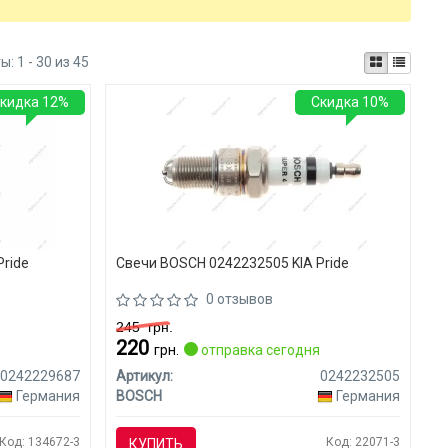
ты:
1 - 30 из 45
кидка 12%
Скидка 10%
Pride
Свечи BOSCH 0242232505 KIA Pride
0 отзывов
245
грн.
220
я
грн.
отправка сегодня
0242229687
Артикул:
0242232505
Германия
BOSCH
Германия
Код: 134672-3
Код: 22071-3
КУПИТЬ