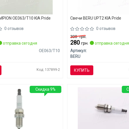
PION OE063/T10 KIA Pride
Свечи BERU UPT2 KIA Pride
0 отзывов
0 отзывов
308
грн.
280
отправка сегодня
грн.
отправка сегодн
OE063/T10
Артикул:
BERU
Код: 137899-2
КУПИТЬ
Скидка 9%
С