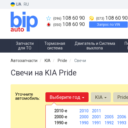
UA
RU
108 60 90
108 60 90
(096)
(073)
108 60 90
Запрос по VIN
(050)
Запчасти
Тормозная
Двигатель и Система
П
для ТО
система
выхлопа
Автозапчасти
KIA
Pride
Свечи
Свечи на KIA Pride
Уточните
Выберите год
KIA
Prid
автомобиль:
2010-е
2010
2011
2000-е
2000
2001
2005
2006
1990-е
1990
1991
1992
1993