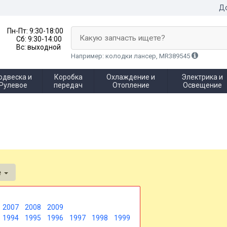
До
Пн-Пт:
9:30-18:00
Какую запчасть ищете?
Сб:
9:30-14:00
Вс:
выходной
Например: колодки лансер, MR389545
одвеска и
Коробка
Охлаждение и
Электрика и
Рулевое
передач
Отопление
Освещение
e
2007
2008
2009
1994
1995
1996
1997
1998
1999