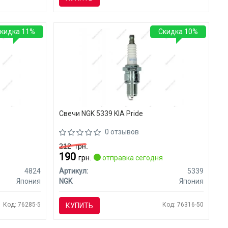
кидка 11%
Скидка 10%
Свечи NGK 5339 KIA Pride
0 отзывов
212
грн.
190
я
грн.
отправка сегодня
4824
Артикул:
5339
Япония
NGK
Япония
Код: 76285-5
Код: 76316-50
КУПИТЬ