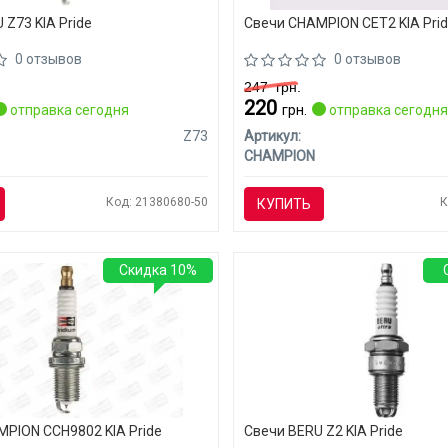
 Z73 KIA Pride
Свечи CHAMPION CET2 KIA Pri
0 отзывов
0 отзывов
247
грн.
220
отправка сегодня
грн.
отправка сегодн
Z73
Артикул:
CHAMPION
Код: 21380680-50
К
КУПИТЬ
Скидка 10%
PION CCH9802 KIA Pride
Свечи BERU Z2 KIA Pride