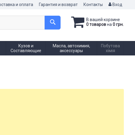
ставка и оплата
Гарантия и возврат
Контакты
Вход
В вашей корзине
0 товаров
на
0 грн.
Кузов и
Масла, автохимия,
Побутова
Составляющие
аксессуары
хімія