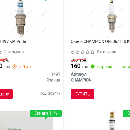
1497 KIA Pride
Свечи CHAMPION OE006/T10 KI
0 отзывов
0 отзывов
0
грн.
180
грн.
60
160
грн.
от 0 дн.
грн.
отправка сегодн
1497
Артикул:
Япония
CHAMPION
Код: 202419
цену
КУПИТЬ
Скидка 11%
С