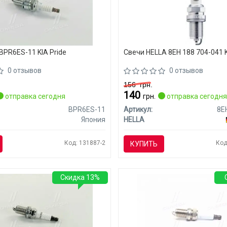
BPR6ES-11 KIA Pride
Свечи HELLA 8EH 188 704-041 K
0 отзывов
0 отзывов
156
грн.
140
отправка сегодня
грн.
отправка сегодн
BPR6ES-11
Артикул:
Япония
HELLA
Код: 131887-2
Код
КУПИТЬ
Скидка 13%