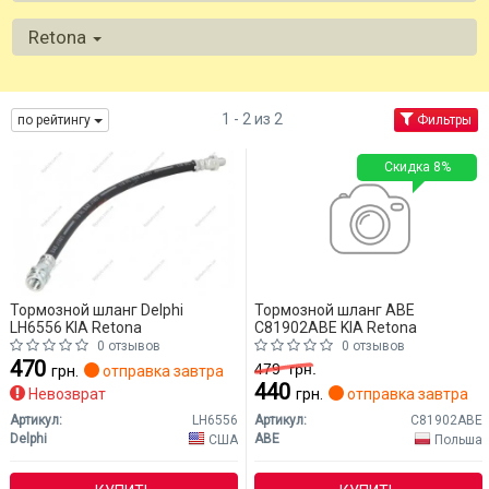
Retona
1 - 2 из 2
по рейтингу
Фильтры
Скидка 8%
Тормозной шланг Delphi
Тормозной шланг ABE
LH6556 KIA Retona
C81902ABE KIA Retona
0 отзывов
0 отзывов
470
479
грн.
грн.
отправка завтра
440
Невозврат
грн.
отправка завтра
Артикул:
LH6556
Артикул:
C81902ABE
Delphi
ABE
США
Польша