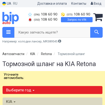
UA
RU
Доставка и оплата
Контакты
Вход
108 60 90
108 60 90
(096)
(073)
108 60 90
Запрос по VIN
(050)
Какую запчасть ищете?
Например: колодки лансер, MR389545
Автозапчасти
KIA
Retona
Тормозной шланг
Тормозной шланг на KIA Retona
Уточните
автомобиль:
Выберите год
KIA