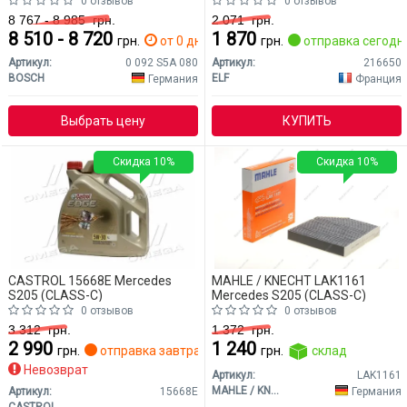
0 отзывов
0 отзывов
8 767 - 8 985
грн.
2 071
грн.
8 510 - 8 720
1 870
грн.
от 0 дн.
грн.
отправка сегодн
Артикул:
0 092 S5A 080
Артикул:
216650
BOSCH
ELF
Германия
Франция
Выбрать цену
КУПИТЬ
Скидка 10%
Скидка 10%
CASTROL 15668E Mercedes
MAHLE / KNECHT LAK1161
S205 (CLASS-C)
Mercedes S205 (CLASS-C)
0 отзывов
0 отзывов
3 312
грн.
1 372
грн.
2 990
1 240
грн.
отправка завтра
грн.
склад
Невозврат
Артикул:
LAK1161
MAHLE / KNECHT
Германия
Артикул:
15668E