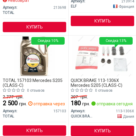
Невозврат
Артикул:
213914
ELF
Франция
Артикул:
213698
TOTAL
КУПИТЬ
КУПИТЬ
Скидка 10%
Скидка 13%
TOTAL 157103 Mercedes S205
QUICK BRAKE 113-1306X
(CLASS-C)
Mercedes S205 (CLASS-C)
0 отзывов
0 отзывов
2 777
грн.
207
грн.
2 500
180
грн.
отправка через 2 дн.
грн.
отправка сегодня
Артикул:
157103
Артикул:
113-1306X
TOTAL
QUICK BRAKE
Дания
КУПИТЬ
КУПИТЬ