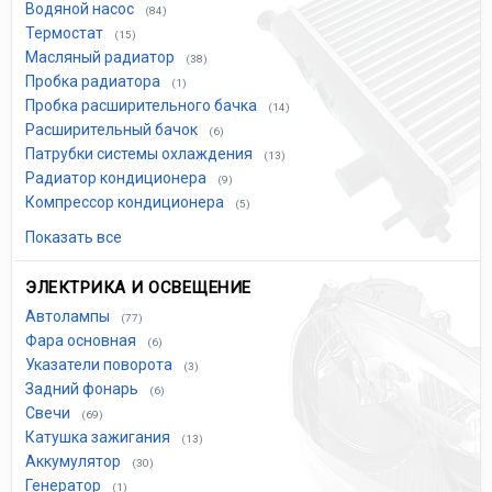
Водяной насос
(84)
Термостат
(15)
Масляный радиатор
(38)
Пробка радиатора
(1)
Пробка расширительного бачка
(14)
Расширительный бачок
(6)
Патрубки системы охлаждения
(13)
Радиатор кондиционера
(9)
Компрессор кондиционера
(5)
Показать все
ЭЛЕКТРИКА И ОСВЕЩЕНИЕ
Автолампы
(77)
Фара основная
(6)
Указатели поворота
(3)
Задний фонарь
(6)
Свечи
(69)
Катушка зажигания
(13)
Аккумулятор
(30)
Генератор
(1)