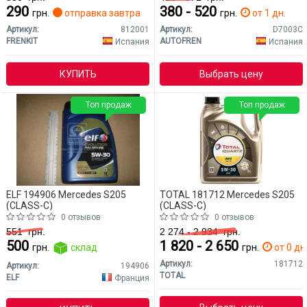
290
380 - 520
грн.
отправка завтра
грн.
от 1 дн.
Артикул:
812001
Артикул:
D7003C
FRENKIT
AUTOFREN
Испания
Испания
КУПИТЬ
Выбрать цену
Топ продаж
Топ продаж
ELF 194906 Mercedes S205
TOTAL 181712 Mercedes S205
(CLASS-C)
(CLASS-C)
0 отзывов
0 отзывов
551
грн.
2 274 - 2 934
грн.
500
1 820 - 2 650
грн.
склад
грн.
от 0 дн
Артикул:
181712
Артикул:
194906
TOTAL
ELF
Франция