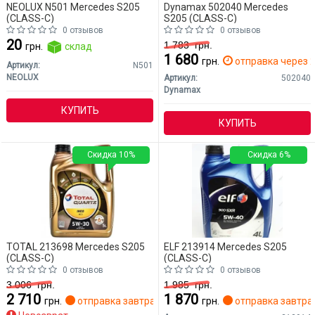
NEOLUX N501 Mercedes S205
Dynamax 502040 Mercedes
(CLASS-C)
S205 (CLASS-C)
0 отзывов
0 отзывов
20
1 783
грн.
грн.
склад
1 680
грн.
отправка через 2
Артикул:
N501
NEOLUX
Артикул:
502040
Dynamax
КУПИТЬ
КУПИТЬ
Скидка 10%
Скидка 6%
TOTAL 213698 Mercedes S205
ELF 213914 Mercedes S205
(CLASS-C)
(CLASS-C)
0 отзывов
0 отзывов
3 006
грн.
1 985
грн.
2 710
1 870
грн.
отправка завтра
грн.
отправка завтра