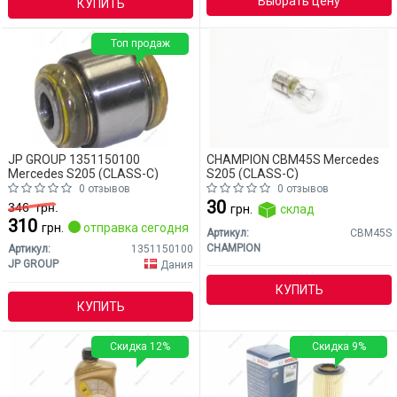
Выбрать цену
КУПИТЬ
Топ продаж
JP GROUP 1351150100
CHAMPION CBM45S Mercedes
Mercedes S205 (CLASS-C)
S205 (CLASS-C)
0 отзывов
0 отзывов
30
346
грн.
грн.
склад
310
грн.
отправка сегодня
Артикул:
CBM45S
CHAMPION
Артикул:
1351150100
JP GROUP
Дания
КУПИТЬ
КУПИТЬ
Скидка 12%
Скидка 9%