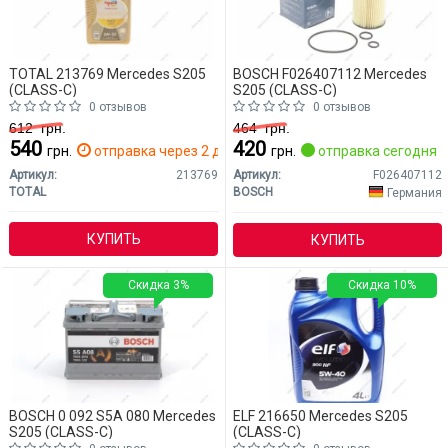
TOTAL 213769 Mercedes S205
BOSCH F026407112 Mercedes
(CLASS-C)
S205 (CLASS-C)
0 отзывов
0 отзывов
612
грн.
464
грн.
540
420
грн.
отправка через 2 дн.
грн.
отправка сегодня
Артикул:
213769
Артикул:
F026407112
TOTAL
BOSCH
Германия
КУПИТЬ
КУПИТЬ
Скидка 3%
Скидка 10%
BOSCH 0 092 S5A 080 Mercedes
ELF 216650 Mercedes S205
S205 (CLASS-C)
(CLASS-C)