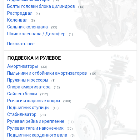
Болты головки блока цилиндров
(14)
Распредвал
(4)
Коленвал
(3)
Сальник коленвала
(53)
Шкив коленвала / Демпфер
(1)
Показать все
ПОДВЕСКА И РУЛЕВОЕ
Амортизаторы
(33)
Пыльники и отбойники амортизаторов
(10)
Пружины и рессоры
(3)
Опора амортизатора
(12)
Сайлентблоки
(112)
Рычаги и шаровые опоры
(208)
Подшипник ступицы
(43)
Стабилизатор
(78)
Рулевая рейка и крепление
(11)
Рулевая тяга и наконечник
(70)
Подшипник карданного вала
(6)