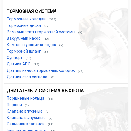
ТОРМОЗНАЯ СИСТЕМА
Тормозные колодки
(196)
Тормозные диски
(77)
Ремкомплекты тормозной системы
(9)
Вакуумный насос
(10)
Комплектующие колодок
(5)
Тормозной шланг
(8)
Суппорт
(66)
Датчик АБС
(16)
Датчик износа тормозных колодок
(36)
Датчик стоп сигнала
(8)
ДВИГАТЕЛЬ И СИСТЕМА ВЫХЛОПА
Поршневые кольца
(16)
Поршня
(17)
Клапана впускные
(9)
Клапана выпускные
(7)
Сальники клапанов
(31)
Гидрокомпенсаторы
(14)