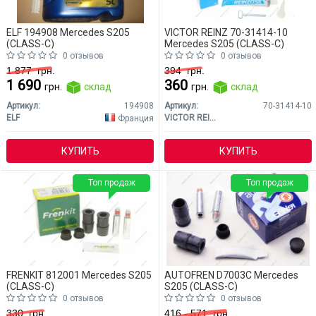
ELF 194908 Mercedes S205
VICTOR REINZ 70-31414-10
(CLASS-C)
Mercedes S205 (CLASS-C)
0 отзывов
0 отзывов
1 877
грн.
394
грн.
1 690
360
грн.
склад
грн.
склад
Артикул:
194908
Артикул:
70-31414-10
ELF
VICTOR REINZ
Франция
КУПИТЬ
КУПИТЬ
Топ продаж
Топ продаж
FRENKIT 812001 Mercedes S205
AUTOFREN D7003C Mercedes
(CLASS-C)
S205 (CLASS-C)
0 отзывов
0 отзывов
330
грн.
416 - 571
грн.