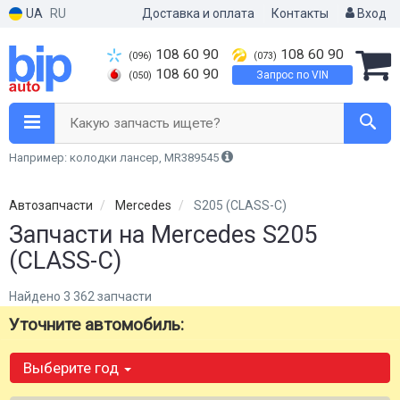
UA
RU
Доставка и оплата
Контакты
Вход
108 60 90
108 60 90
(096)
(073)
108 60 90
Запрос по VIN
(050)
Какую запчасть ищете?
Например: колодки лансер, MR389545
Автозапчасти
Mercedes
S205 (CLASS-C)
Запчасти на Mercedes S205
(CLASS-C)
Найдено 3 362 запчасти
Уточните автомобиль:
Выберите год