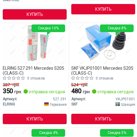
CASTROL
КУПИТЬ
КУПИТЬ
Скидка 10%
Скидка 8%
ELRING 527.291 Mercedes S205
SKF VKJP01001 Mercedes S205
(CLASS-C)
(CLASS-C)
0 отзывов
0 отзывов
387
грн.
524
грн.
350
480
грн.
отправка сегодня
грн.
отправка сегодня
Артикул:
527.291
Артикул:
VKJP01001
ELRING
SKF
Германия
Швеция
КУПИТЬ
КУПИТЬ
Скидка 4%
Скидка 5%