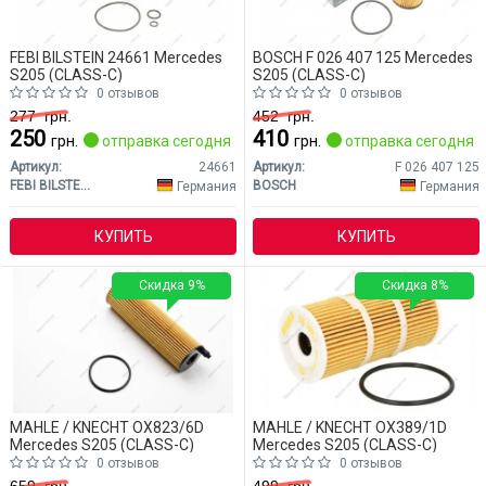
FEBI BILSTEIN 24661 Mercedes
BOSCH F 026 407 125 Mercedes
S205 (CLASS-C)
S205 (CLASS-C)
0 отзывов
0 отзывов
277
грн.
452
грн.
250
410
грн.
отправка сегодня
грн.
отправка сегодня
Артикул:
24661
Артикул:
F 026 407 125
FEBI BILSTEIN
BOSCH
Германия
Германия
КУПИТЬ
КУПИТЬ
Скидка 9%
Скидка 8%
MAHLE / KNECHT OX823/6D
MAHLE / KNECHT OX389/1D
Mercedes S205 (CLASS-C)
Mercedes S205 (CLASS-C)
0 отзывов
0 отзывов