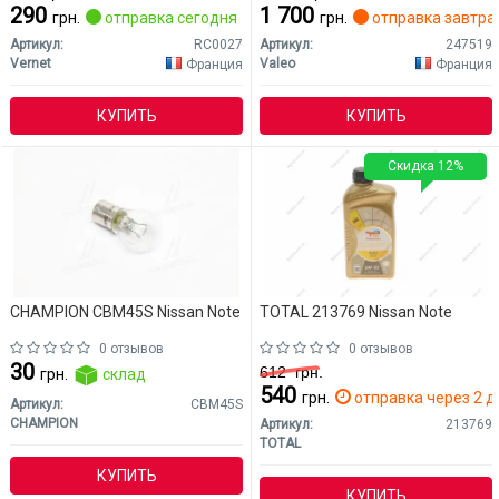
290
1 700
грн.
отправка сегодня
грн.
отправка завтра
Артикул:
RC0027
Артикул:
247519
Vernet
Valeo
Франция
Франция
КУПИТЬ
КУПИТЬ
Скидка 12%
CHAMPION CBM45S Nissan Note
TOTAL 213769 Nissan Note
0 отзывов
0 отзывов
30
612
грн.
грн.
склад
540
грн.
отправка через 2 д
Артикул:
CBM45S
CHAMPION
Артикул:
213769
TOTAL
КУПИТЬ
КУПИТЬ