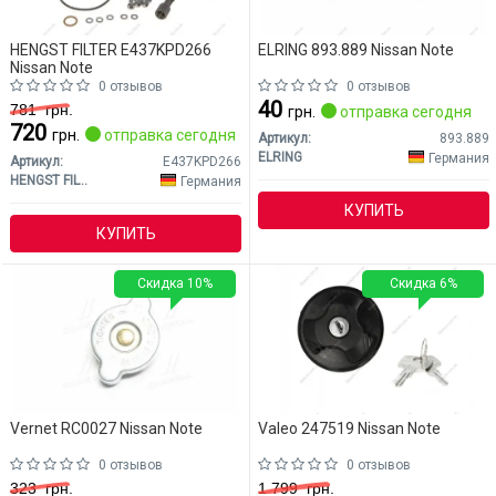
HENGST FILTER E437KPD266
ELRING 893.889 Nissan Note
Nissan Note
0 отзывов
0 отзывов
40
781
грн.
грн.
отправка сегодня
720
грн.
отправка сегодня
Артикул:
893.889
ELRING
Германия
Артикул:
E437KPD266
HENGST FILTER
Германия
КУПИТЬ
КУПИТЬ
Скидка 10%
Скидка 6%
Vernet RC0027 Nissan Note
Valeo 247519 Nissan Note
0 отзывов
0 отзывов
323
грн.
1 799
грн.