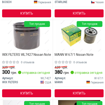
BOSCH
STARLINE
Германия
Чехия
КУПИТЬ
КУПИТЬ
Топ продаж
Топ продаж
WIX FILTERS WL7427 Nissan Note
MANN W 67/1 Nissan Note
0 отзывов
0 отзывов
329
грн.
420
грн.
300
380
грн.
отправка сегодня
грн.
отправка сегодня
Артикул:
WL7427
Артикул:
W 67/1
WIX FILTERS
MANN
США
Германия
КУПИТЬ
КУПИТЬ
Топ продаж
Топ продаж