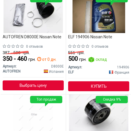
AUTOFREN D8000E Nissan Note
ELF 194906 Nissan Note
0 отзывов
0 отзывов
387 - 506
грн.
551
грн.
350 - 460
500
грн.
от 0 дн.
грн.
склад
Артикул:
D8000E
Артикул:
194906
AUTOFREN
Испания
ELF
Франция
Выбрать цену
КУПИТЬ
Топ продаж
Скидка 9%