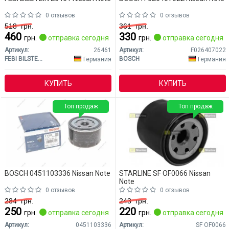
0 отзывов
0 отзывов
518
грн.
361
грн.
460
330
грн.
отправка сегодня
грн.
отправка сегодня
Артикул:
26461
Артикул:
F026407022
FEBI BILSTEIN
BOSCH
Германия
Германия
КУПИТЬ
КУПИТЬ
Топ продаж
Топ продаж
BOSCH 0451103336 Nissan Note
STARLINE SF OF0066 Nissan
Note
0 отзывов
0 отзывов
284
грн.
243
грн.
250
220
грн.
отправка сегодня
грн.
отправка сегодня
Артикул:
0451103336
Артикул:
SF OF0066