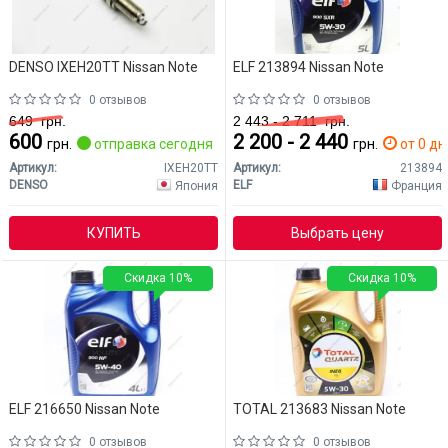
DENSO IXEH20TT Nissan Note
ELF 213894 Nissan Note
0 отзывов
0 отзывов
649
грн.
2 443 - 2 711
грн.
600
2 200 - 2 440
грн.
отправка сегодня
грн.
от 0 дн
Артикул:
IXEH20TT
Артикул:
213894
DENSO
ELF
Япония
Франция
КУПИТЬ
Выбрать цену
Скидка 10%
Скидка 10%
ELF 216650 Nissan Note
TOTAL 213683 Nissan Note
0 отзывов
0 отзывов