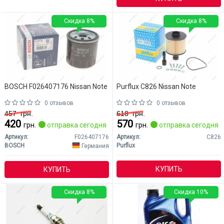
Скидка 8%
Скидка 8%
BOSCH F026407176 Nissan Note
Purflux C826 Nissan Note
0 отзывов
0 отзывов
457
грн.
618
грн.
420
570
грн.
отправка сегодня
грн.
отправка сегодня
Артикул:
F026407176
Артикул:
C826
BOSCH
Purflux
Германия
КУПИТЬ
КУПИТЬ
Скидка 8%
Скидка 10%