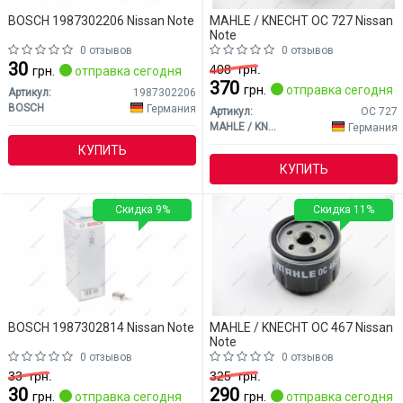
BOSCH 1987302206 Nissan Note
MAHLE / KNECHT OC 727 Nissan
Note
0 отзывов
0 отзывов
30
408
грн.
грн.
отправка сегодня
370
грн.
отправка сегодня
Артикул:
1987302206
BOSCH
Германия
Артикул:
OC 727
MAHLE / KNECHT
Германия
КУПИТЬ
КУПИТЬ
Скидка 9%
Скидка 11%
BOSCH 1987302814 Nissan Note
MAHLE / KNECHT OC 467 Nissan
Note
0 отзывов
0 отзывов
33
грн.
325
грн.
30
290
грн.
отправка сегодня
грн.
отправка сегодня