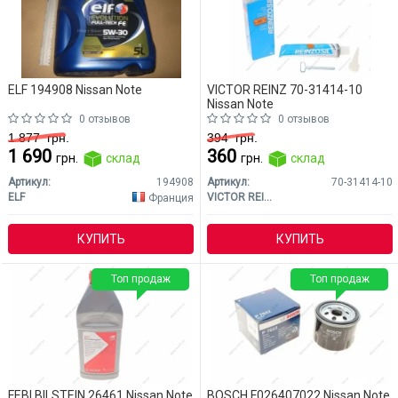
ELF 194908 Nissan Note
VICTOR REINZ 70-31414-10
Nissan Note
0 отзывов
0 отзывов
1 877
грн.
394
грн.
1 690
360
грн.
склад
грн.
склад
Артикул:
194908
Артикул:
70-31414-10
ELF
VICTOR REINZ
Франция
КУПИТЬ
КУПИТЬ
Топ продаж
Топ продаж
FEBI BILSTEIN 26461 Nissan Note
BOSCH F026407022 Nissan Note