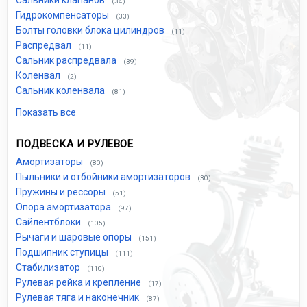
Сальники клапанов
(34)
Гидрокомпенсаторы
(33)
Болты головки блока цилиндров
(11)
Распредвал
(11)
Сальник распредвала
(39)
Коленвал
(2)
Сальник коленвала
(81)
Показать все
ПОДВЕСКА И РУЛЕВОЕ
Амортизаторы
(80)
Пыльники и отбойники амортизаторов
(30)
Пружины и рессоры
(51)
Опора амортизатора
(97)
Сайлентблоки
(105)
Рычаги и шаровые опоры
(151)
Подшипник ступицы
(111)
Стабилизатор
(110)
Рулевая рейка и крепление
(17)
Рулевая тяга и наконечник
(87)