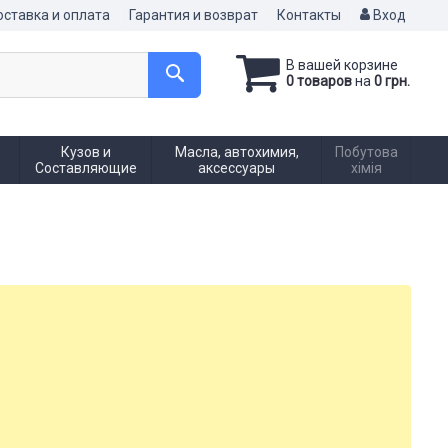
ставка и оплата
Гарантия и возврат
Контакты
Вход
В вашей корзине
0 товаров
на
0 грн.
Кузов и
Масла, автохимия,
Побутова
Составляющие
аксессуары
хімія