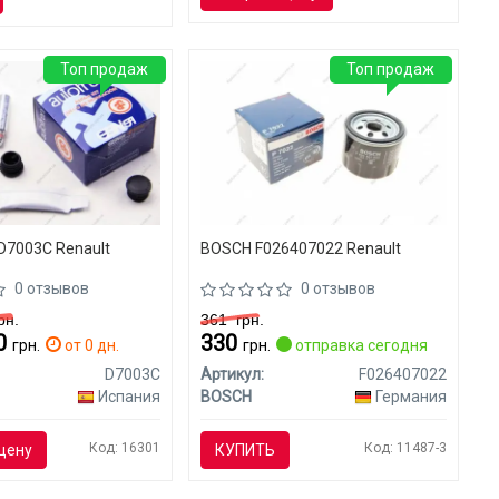
Топ продаж
Топ продаж
7003C Renault
BOSCH F026407022 Renault
0 отзывов
0 отзывов
рн.
361
грн.
20
330
грн.
от 0 дн.
грн.
отправка сегодня
D7003C
Артикул:
F026407022
Испания
BOSCH
Германия
Код: 16301
Код: 11487-3
цену
КУПИТЬ