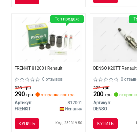
Топ продаж
Т
FRENKIT 812001 Renault
DENSO K20TT Renault
0 отзывов
0 отзыв
330
грн.
222
грн.
290
200
грн.
отправка завтра
грн.
отправка
Артикул:
812001
Артикул:
FRENKIT
Испания
DENSO
Код: 259319-50
КУПИТЬ
КУПИТЬ