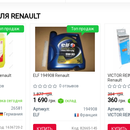
ЛЯ RENAULT
оп продаж
Топ продаж
enault
ELF 194908 Renault
VICTOR REI
Renault
ов
0 отзывов
1 877
грн.
394
грн.
1 690
360
вка сегодня
грн.
склад
грн.
26581
Артикул:
194908
Артикул:
Германия
ELF
Франция
VICTOR REI
од: 1636720-2
Код: 82665-145
КУПИТЬ
КУПИТЬ