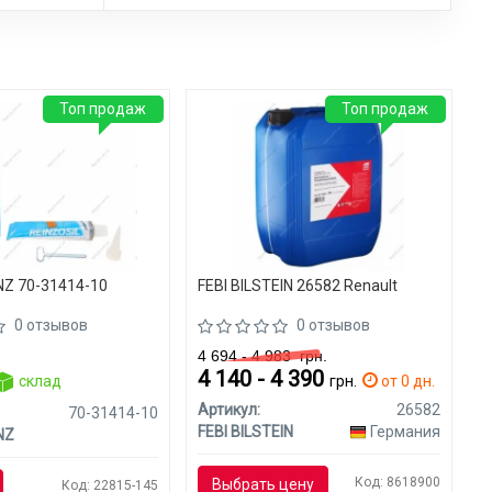
Топ продаж
Топ продаж
NZ 70-31414-10
FEBI BILSTEIN 26582 Renault
0 отзывов
0 отзывов
4 694 - 4 983
грн.
4 140 - 4 390
склад
грн.
от 0 дн.
Артикул:
26582
70-31414-10
FEBI BILSTEIN
Германия
NZ
Код: 8618900
Выбрать цену
Код: 22815-145