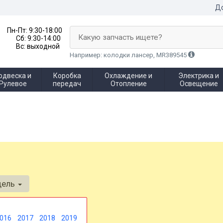
До
Пн-Пт:
9:30-18:00
Какую запчасть ищете?
Сб:
9:30-14:00
Вс:
выходной
Например: колодки лансер, MR389545
одвеска и
Коробка
Охлаждение и
Электрика и
Рулевое
передач
Отопление
Освещение
дель
016
2017
2018
2019