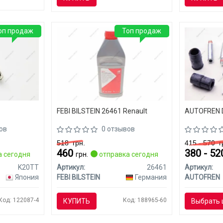
оп продаж
Топ продаж
FEBI BILSTEIN 26461 Renault
AUTOFREN D
ов
0 отзывов
518
грн.
415 - 570
г
460
380 - 5
 сегодня
грн.
отправка сегодня
K20TT
Артикул:
26461
Артикул:
Япония
FEBI BILSTEIN
Германия
AUTOFREN
Код: 122087-4
Код: 188965-60
КУПИТЬ
Выбрать 