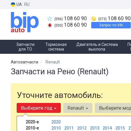
UA
RU
108 60 90
108 60 90
(096)
(073)
108 60 90
Запрос по VIN
(050)
Запчасти
Тормозная
Двигатель и Система
П
для ТО
система
выхлопа
Автозапчасти
Renault
Запчасти на Рено (Renault)
Уточните автомобиль:
Выберите год
Renault
Выберите мо
2020-е
2020
2010-е
2010
2011
2012
2013
2014
2015
2