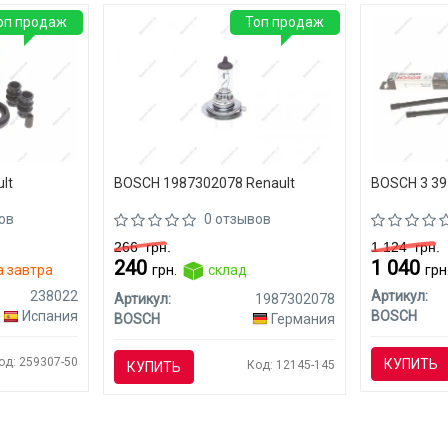
оп продаж
Топ продаж
lt
BOSCH 1987302078 Renault
BOSCH 3 397
ов
0 отзывов
266
грн.
1 124
грн.
240
1 040
 завтра
грн.
склад
грн
238022
Артикул:
Артикул:
1987302078
Испания
BOSCH
BOSCH
Германия
од: 259307-50
КУПИТЬ
Код: 12145-145
КУПИТЬ