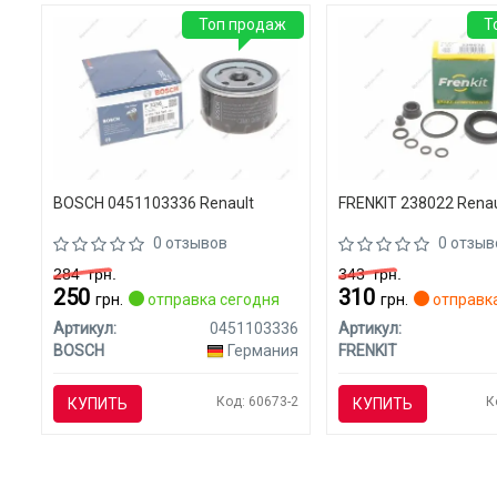
Топ продаж
Т
BOSCH 0451103336 Renault
FRENKIT 238022 Renau
0 отзывов
0 отзыв
284
грн.
343
грн.
250
310
грн.
отправка сегодня
грн.
отправка
Артикул:
0451103336
Артикул:
BOSCH
Германия
FRENKIT
Код: 60673-2
К
КУПИТЬ
КУПИТЬ