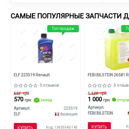
САМЫЕ ПОПУЛЯРНЫЕ ЗАПЧАСТИ Д
Топ продаж
Т
ELF 223519 Renault
FEBI BILSTEIN 26581 R
0 отзывов
0 отзыв
632
грн.
1 128
грн.
570
1 000
грн.
склад
грн.
отпра
Артикул:
Артикул:
223519
FEBI BILSTEIN
ELF
Франция
К
КУПИТЬ
Код: 13635342-145
КУПИТЬ