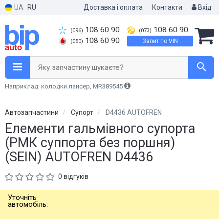
UA
RU
Доставка і оплата
Контакти
Вхід
108 60 90
108 60 90
(096)
(073)
108 60 90
Запит по VIN
(050)
Яку запчастину шукаєте?
Наприклад: колодки лансер, MR389545
Автозапчастини
Супорт
D4436 AUTOFREN
Елементи гальмівного супорта
(РМК суппорта без поршня)
(SEIN) AUTOFREN D4436
0 відгуків
Уточніть
автомобіль: