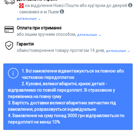
-
на відділення Нової Пошти або кур'єром до дверей
- самовивіз в м.Львів
детальніше →
Оплата при отриманні
або іншим зручним способом,
детальніше →
Гарантія
обмін/повернення товару протягом 14 днів,
детальніше →
1. Всі замовлення відвантажуються за повною або
частковою передоплатою
2. Кузовні, великогабаритні, крихкі деталі -
відправляємо по повній передоплаті. Зі страховкою у
перевізника на повну суму
3. Вартість доставки великогабаритних запчастин під
замовлення, розраховується індивідуально
4. Замовлення на суму понад 3000 грн відправляються по
передоплаті не менш 10%