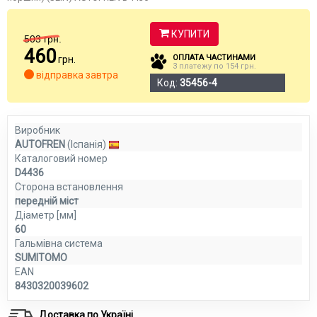
КУПИТИ
503
грн.
460
ОПЛАТА ЧАСТИНАМИ
грн.
3 платежу по 154 грн.
відправка завтра
Код:
35456-4
Виробник
AUTOFREN
(Іспанія)
Каталоговий номер
D4436
Сторона встановлення
передній міст
Діаметр [мм]
60
Гальмівна система
SUMITOMO
EAN
8430320039602
Доставка по Україні