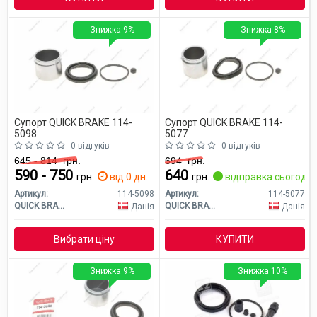
Знижка 9%
Знижка 8%
Супорт QUICK BRAKE 114-
Супорт QUICK BRAKE 114-
5098
5077
0 відгуків
0 відгуків
645 - 814
грн.
694
грн.
590 - 750
640
грн.
від 0 дн.
грн.
відправка сьогодні
Артикул:
114-5098
Артикул:
114-5077
QUICK BRAKE
QUICK BRAKE
Данія
Данія
Вибрати ціну
КУПИТИ
Знижка 9%
Знижка 10%