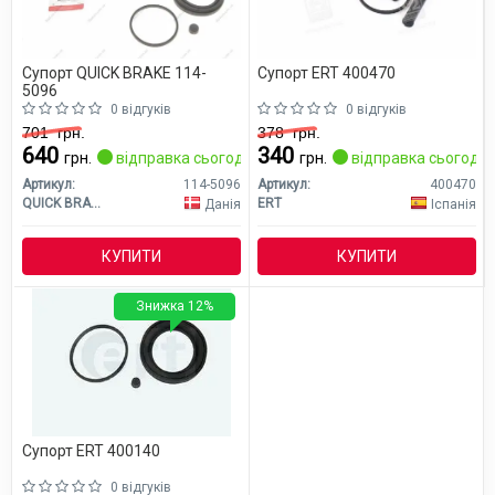
Супорт QUICK BRAKE 114-
Супорт ERT 400470
5096
0 відгуків
0 відгуків
701
грн.
378
грн.
640
340
грн.
відправка сьогодні
грн.
відправка сьогодні
Артикул:
114-5096
Артикул:
400470
QUICK BRAKE
ERT
Данія
Іспанія
КУПИТИ
КУПИТИ
Знижка 12%
Супорт ERT 400140
0 відгуків