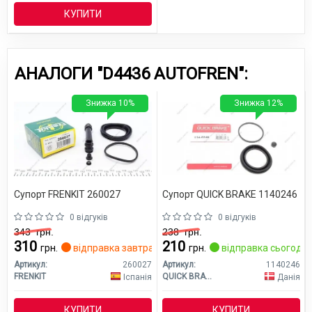
КУПИТИ
АНАЛОГИ "D4436 AUTOFREN":
Знижка 10%
Знижка 12%
Супорт FRENKIT 260027
Супорт QUICK BRAKE 1140246
0 відгуків
0 відгуків
343
грн.
238
грн.
310
210
грн.
відправка завтра
грн.
відправка сьогодні
Артикул:
260027
Артикул:
1140246
FRENKIT
QUICK BRAKE
Іспанія
Данія
КУПИТИ
КУПИТИ