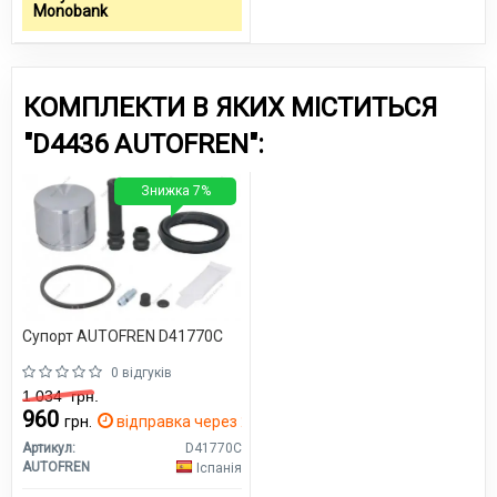
Monobank
КОМПЛЕКТИ В ЯКИХ МІСТИТЬСЯ
"D4436 AUTOFREN":
Знижка 7%
Супорт AUTOFREN D41770C
0 відгуків
1 034
грн.
960
грн.
відправка через 2 дн.
Артикул:
D41770C
AUTOFREN
Іспанія