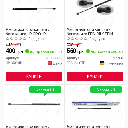
Амортизатори капота /
Амортизатори капота /
багажника JP GROUP
багажника FEBI BILSTEIN
1581203900
27768
0 відгуків
0 відгуків
443
грн.
598
грн.
400
550
грн.
відправка сьогодні
грн.
відправка сьогодні
Артикул:
1581203900
Артикул:
27768
JP GROUP
FEBI BILSTEIN
Данія
Німеччина
КУПИТИ
КУПИТИ
Знижка 9%
Знижка 8%
Амортизатори капота /
Амортизатори капота /