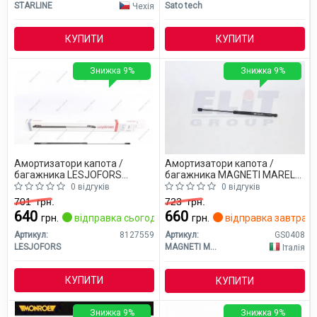
STARLINE
Sato tech
Чехія
КУПИТИ
КУПИТИ
Знижка 9%
Знижка 9%
Амортизатори капота /
Амортизатори капота /
багажника LESJOFORS
багажника MAGNETI MARELLI
8127559
GS0408
0 відгуків
0 відгуків
701
грн.
723
грн.
640
660
грн.
відправка сьогодні
грн.
відправка завтра
Артикул:
8127559
Артикул:
GS0408
LESJOFORS
MAGNETI MARELLI
Італія
КУПИТИ
КУПИТИ
Знижка 9%
Знижка 9%