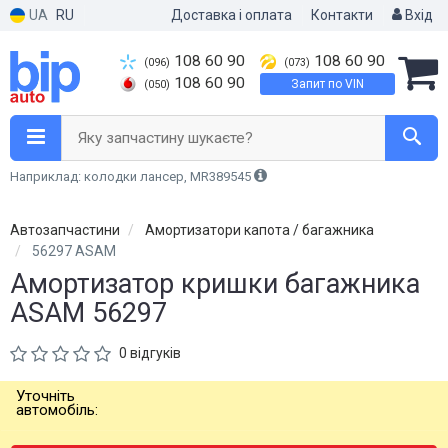
UA
RU
Доставка і оплата
Контакти
Вхід
108 60 90
108 60 90
(096)
(073)
108 60 90
Запит по VIN
(050)
Яку запчастину шукаєте?
Наприклад: колодки лансер, MR389545
Автозапчастини
Амортизатори капота / багажника
56297 ASAM
Амортизатор кришки багажника
ASAM 56297
0 відгуків
Уточніть
автомобіль: