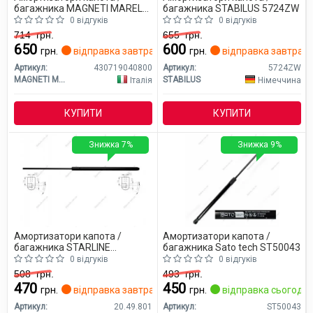
багажника MAGNETI MARELLI
багажника STABILUS 5724ZW
430719040800
0 відгуків
0 відгуків
714
грн.
655
грн.
650
600
грн.
відправка завтра
грн.
відправка завтра
Артикул:
430719040800
Артикул:
5724ZW
MAGNETI MARELLI
STABILUS
Італія
Німеччина
КУПИТИ
КУПИТИ
Знижка 7%
Знижка 9%
Амортизатори капота /
Амортизатори капота /
багажника STARLINE
багажника Sato tech ST50043
20.49.801
0 відгуків
0 відгуків
508
грн.
493
грн.
470
450
грн.
відправка завтра
грн.
відправка сьогодні
Артикул:
20.49.801
Артикул:
ST50043