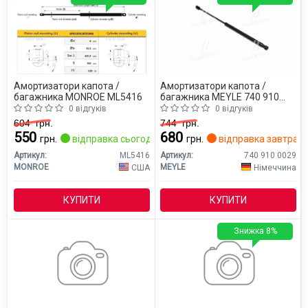
Амортизатори капота /
Амортизатори капота /
багажника MONROE ML5416
багажника MEYLE 740 910
0029
0 відгуків
0 відгуків
604
грн.
744
грн.
550
680
грн.
відправка сьогодні
грн.
відправка завтра
Артикул:
ML5416
Артикул:
740 910 0029
MONROE
MEYLE
США
Німеччина
КУПИТИ
КУПИТИ
Знижка 8%