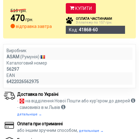
КУПИТИ
516
грн.
470
ОПЛАТА ЧАСТИНАМИ
грн.
3 платежу по 157 грн.
відправка завтра
Код:
41868-60
Виробник
ASAM
(Румунія)
Каталоговий номер
56297
EAN
6422026562975
Доставка по Україні
-
на відділення Нової Пошти або кур'єром до дверей
- самовивіз в м.Львів
детальніше →
Оплата при отриманні
або іншим зручним способом,
детальніше →