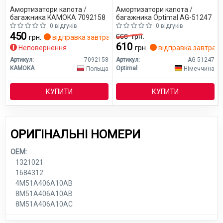
Амортизатори капота /
Амортизатори капота /
багажника KAMOKA 7092158
багажника Optimal AG-51247
0 відгуків
0 відгуків
450
666
грн.
грн.
відправка завтра
610
Неповернення
грн.
відправка завтра
Артикул:
7092158
Артикул:
AG-51247
KAMOKA
Optimal
Польща
Німеччина
КУПИТИ
КУПИТИ
ОРИГІНАЛЬНІ НОМЕРИ
OEM:
1321021
1684312
4M51A406A10AB
8M51A406A10AB
8M51A406A10AC