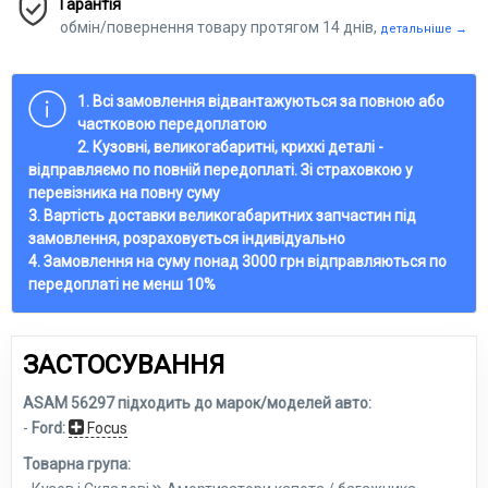
Гарантія
обмін/повернення товару протягом 14 днів,
детальніше →
1. Всі замовлення відвантажуються за повною або
частковою передоплатою
2. Кузовні, великогабаритні, крихкі деталі -
відправляємо по повній передоплаті. Зі страховкою у
перевізника на повну суму
3. Вартість доставки великогабаритних запчастин під
замовлення, розраховується індивідуально
4. Замовлення на суму понад 3000 грн відправляються по
передоплаті не менш 10%
ЗАСТОСУВАННЯ
ASAM 56297 підходить до марок/моделей авто:
-
Ford:
Focus
Товарна група: