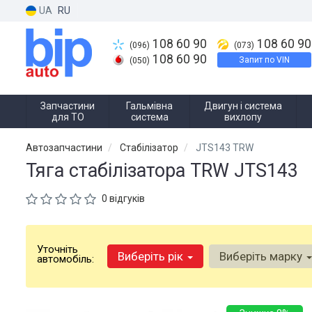
UA
RU
108 60 90
108 60 90
(096)
(073)
108 60 90
Запит по VIN
(050)
Запчастини
Гальмівна
Двигун і система
для ТО
система
вихлопу
Автозапчастини
Стабілізатор
JTS143 TRW
Тяга стабілізатора TRW JTS143
0 відгуків
Уточніть
Виберіть рік
Виберіть марку
автомобіль: