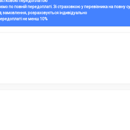
 частковою передоплатою
ляємо по повній передоплаті. Зі страховкою у перевізника на повну с
ід замовлення, розраховується індивідуально
передоплаті не менш 10%