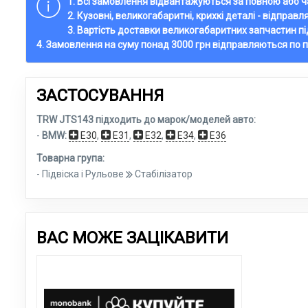
1. Всі замовлення відвантажуються за повною або
2. Кузовні, великогабаритні, крихкі деталі - відправ
3. Вартість доставки великогабаритних запчастин п
4. Замовлення на суму понад 3000 грн відправляються по 
ЗАСТОСУВАННЯ
TRW JTS143 підходить до марок/моделей авто:
-
BMW:
E30
,
E31
,
E32
,
E34
,
E36
Товарна група:
- Підвіска і Рульове
Стабілізатор
ВАС МОЖЕ ЗАЦІКАВИТИ