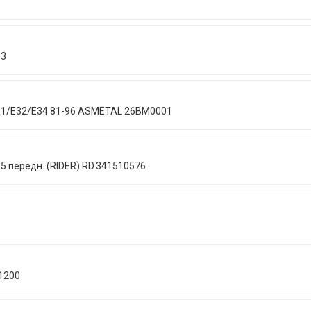
03
E31/E32/E34 81-96 ASMETAL 26BM0001
-95 передн. (RIDER) RD.341510576
01200