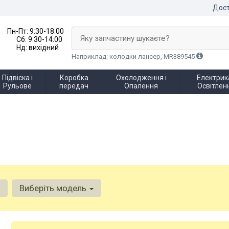
Дост
Пн-Пт:
9:30-18:00
Яку запчастину шукаєте?
Сб:
9:30-14:00
Нд:
вихідний
Наприклад: колодки лансер, MR389545
Підвіска і
Коробка
Охолодження і
Електрика
Рульове
передач
Опалення
Освітлен
Виберіть модель