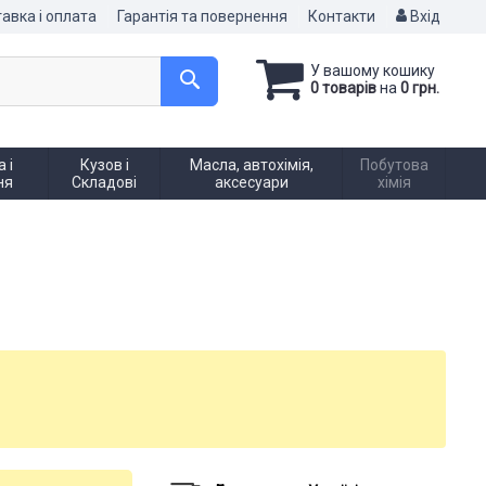
авка і оплата
Гарантія та повернення
Контакти
Вхід
У вашому кошику
0 товарів
на
0 грн.
 і
Кузов і
Масла, автохімія,
Побутова
ня
Складові
аксесуари
хімія