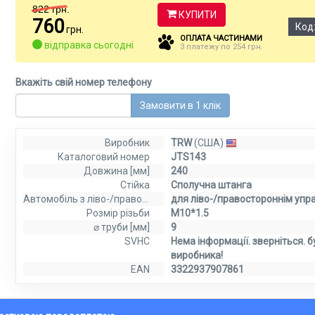
822
грн.
КУПИТИ
760
Код
грн.
ОПЛАТА ЧАСТИНАМИ
відправка сьогодні
3 платежу по 254 грн.
Вкажіть свій номер телефону
Замовити в 1 клік
Виробник
TRW
(США)
Каталоговий номер
JTS143
Довжина [мм]
240
Стійка
Сполучна штанга
Автомобіль з ліво-/правостороннім розташуванням керма
для ліво-/правостороннім упр
Розмір різьби
M10*1.5
⌀ труби [мм]
9
SVHC
Нема інформації. зверніться. б
виробника!
EAN
3322937907861