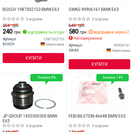
BOSCH 1987302153 BMW E63
SWAG 99906161 BMW E63
0 відгуків
0 відгуків
264
грн.
648
грн.
240
580
грн.
відправка сьогодні
грн.
відправка через 2 д
Неповернення
Артикул:
1987302153
BOSCH
Німеччина
Артикул:
99906161
SWAG
Німеччина
КУПИТИ
КУПИТИ
Знижка 8%
Знижка 14%
JP GROUP 1450300300 BMW
FEBI BILSTEIN 46648 BMW E63
E63
0 відгуків
0 відгуків