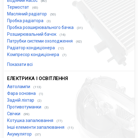
Водяний насос
(80)
Термостат
(65)
Масляний радіатор
(50)
Пробка радіатора
(3)
Пробка розширювального бачка
(31)
Розширювальний бачок
(16)
Патрубки системи охолодження
(62)
Радіатор кондиціонера
(12)
Компресор кондиціонера
(7)
Показати всі
ЕЛЕКТРИКА І ОСВІТЛЕННЯ
Автолампи
(113)
Фара основна
(1)
Задній ліхтар
(2)
Противотуманки
(3)
Свічки
(99)
Котушка запалювання
(77)
Інші елементи запалювання
(11)
Акумулятор
(37)