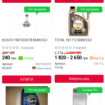
Топ продажів
Топ продажів
BOSCH 1987302078 BMW E63
TOTAL 181712 BMW E63
0 відгуків
0 відгуків
266
грн.
2 274 - 2 934
грн.
240
1 820 - 2 650
грн.
склад
грн.
від 0 дн
Артикул:
181712
Артикул:
1987302078
TOTAL
BOSCH
Німеччина
Вибрати ціну
КУПИТИ
Топ продажів
Знижка 9%