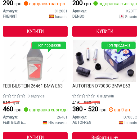
290
200
грн.
відправка завтра
грн.
відправка сьогодні
Артикул:
812001
Артикул:
K20TT
FRENKIT
DENSO
Іспанія
Японія
КУПИТИ
КУПИТИ
Топ продажів
Топ продажів
FEBI BILSTEIN 26461 BMW E63
AUTOFREN D7003C BMW E63
0 відгуків
0 відгуків
518
грн.
416 - 570
грн.
460
380 - 520
грн.
відправка сьогодні
грн.
від 0 дн.
Артикул:
26461
Артикул:
D7003C
FEBI BILSTEIN
AUTOFREN
Німеччина
Іспанія
КУПИТИ
Вибрати ціну