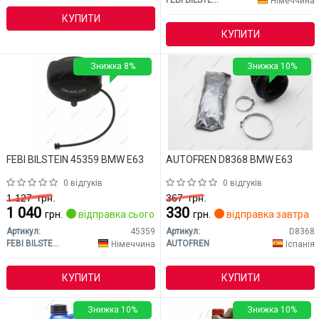
FEBI BILSTEIN
Німеччина
КУПИТИ
КУПИТИ
Знижка 8%
Знижка 10%
FEBI BILSTEIN 45359 BMW E63
AUTOFREN D8368 BMW E63
0 відгуків
0 відгуків
1 127
грн.
367
грн.
1 040
330
грн.
відправка сьогодні
грн.
відправка завтра
Артикул:
45359
Артикул:
D8368
FEBI BILSTEIN
AUTOFREN
Німеччина
Іспанія
КУПИТИ
КУПИТИ
Знижка 10%
Знижка 10%