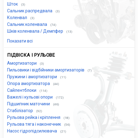
Шток
(3)
Сальник распредвала
(3)
Коленвал
(3)
Сальник коленвала
(74)
Шків коленвала / Демпфер
(13)
Показати всі
ПІДВІСКА І РУЛЬОВЕ
Амортизатори
(3)
Пильовики і відбійники амортизаторів
(7)
Пружини і амортизатори
(11)
Опора амортизатора
(44)
Сайлентблоки
(114)
Важелі і кульові опори
(172)
Підшипник маточини
(46)
Стабілізатор
(92)
Рульова рейка і кріплення
(18)
Рульова тяга і наконечник
(56)
Насос гідропідсилювача
(21)