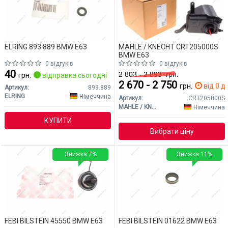
ELRING 893.889 BMW E63
MAHLE / KNECHT CRT205000S
BMW E63
0 відгуків
0 відгуків
40
2 803 - 2 893
грн.
грн.
відправка сьогодні
2 670 - 2 750
грн.
від 0 дн
Артикул:
893.889
ELRING
Німеччина
Артикул:
CRT205000S
MAHLE / KNECHT
Німеччина
КУПИТИ
Вибрати ціну
Знижка 7%
Знижка 11%
FEBI BILSTEIN 45550 BMW E63
FEBI BILSTEIN 01622 BMW E63