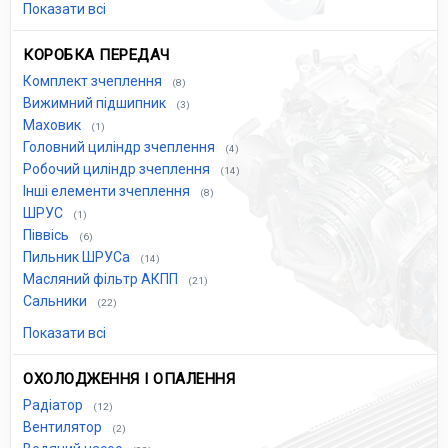
Показати всі
КОРОБКА ПЕРЕДАЧ
Комплект зчеплення
(8)
Вижимний підшипник
(3)
Маховик
(1)
Головний циліндр зчеплення
(4)
Робочий циліндр зчеплення
(14)
Інші елементи зчеплення
(8)
ШРУС
(1)
Піввісь
(6)
Пильник ШРУСа
(14)
Масляний фільтр АКПП
(21)
Сальники
(22)
Показати всі
ОХОЛОДЖЕННЯ І ОПАЛЕННЯ
Радіатор
(12)
Вентилятор
(2)