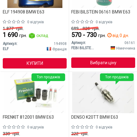
ELF 194908 BMW E63
FEBI BILSTEIN 06161 BMW E63
0 відгуків
0 відгуків
1 877
грн.
689 - 826
грн.
1 690
570 - 730
грн.
склад
грн.
від 0 дн.
Артикул:
06161
Артикул:
194908
FEBI BILSTEIN
Німеччина
ELF
Франція
Вибрати ціну
КУПИТИ
Топ продажів
Топ продажів
FRENKIT 812001 BMW E63
DENSO K20TT BMW E63
0 відгуків
0 відгуків
330
грн.
222
грн.