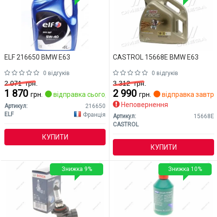
ELF 216650 BMW E63
CASTROL 15668E BMW E63
0 відгуків
0 відгуків
2 071
грн.
3 312
грн.
1 870
2 990
грн.
відправка сьогодні
грн.
відправка завтр
Неповернення
Артикул:
216650
ELF
Франція
Артикул:
15668E
CASTROL
КУПИТИ
КУПИТИ
Знижка 9%
Знижка 10%