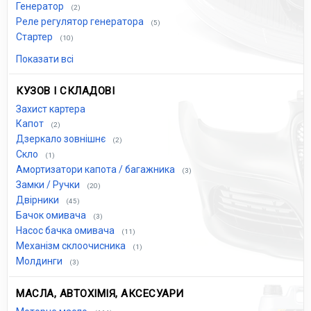
Генератор
(2)
Реле регулятор генератора
(5)
Стартер
(10)
Показати всі
КУЗОВ І СКЛАДОВІ
Захист картера
Капот
(2)
Дзеркало зовнішнє
(2)
Скло
(1)
Амортизатори капота / багажника
(3)
Замки / Ручки
(20)
Двірники
(45)
Бачок омивача
(3)
Насос бачка омивача
(11)
Механізм склоочисника
(1)
Молдинги
(3)
МАСЛА, АВТОХІМІЯ, АКСЕСУАРИ