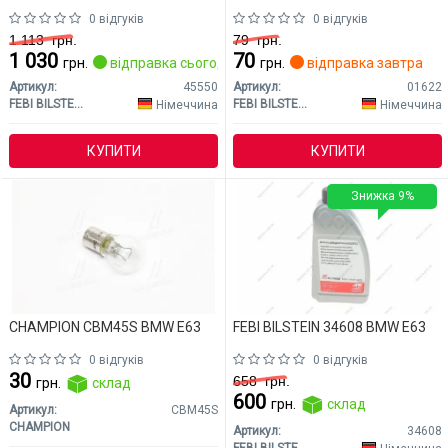
0 відгуків
0 відгуків
1 113
грн.
79
грн.
1 030
70
грн.
відправка сьогодні
грн.
відправка завтра
Артикул:
45550
Артикул:
01622
FEBI BILSTEIN
FEBI BILSTEIN
Німеччина
Німеччина
КУПИТИ
КУПИТИ
Знижка 9%
CHAMPION CBM45S BMW E63
FEBI BILSTEIN 34608 BMW E63
0 відгуків
0 відгуків
30
658
грн.
грн.
склад
600
грн.
склад
Артикул:
CBM45S
CHAMPION
Артикул:
34608