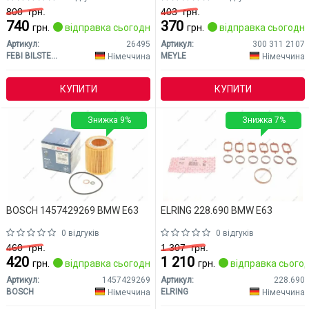
800
грн.
403
грн.
740
370
грн.
відправка сьогодні
грн.
відправка сьогодні
Артикул:
26495
Артикул:
300 311 2107
FEBI BILSTEIN
MEYLE
Німеччина
Німеччина
КУПИТИ
КУПИТИ
Знижка 9%
Знижка 7%
BOSCH 1457429269 BMW E63
ELRING 228.690 BMW E63
0 відгуків
0 відгуків
460
грн.
1 307
грн.
420
1 210
грн.
відправка сьогодні
грн.
відправка сьогод
Артикул:
1457429269
Артикул:
228.690
BOSCH
ELRING
Німеччина
Німеччина