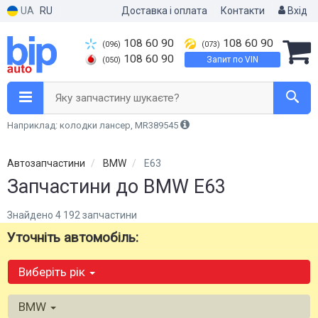
UA
RU
Доставка і оплата
Контакти
Вхід
108 60 90
108 60 90
(096)
(073)
108 60 90
Запит по VIN
(050)
Яку запчастину шукаєте?
Наприклад: колодки лансер, MR389545
Автозапчастини
BMW
E63
Запчастини до BMW E63
Знайдено 4 192 запчастини
Уточніть автомобіль:
Виберіть рік
BMW