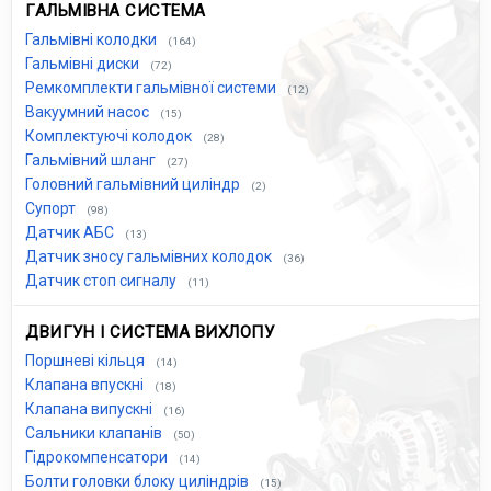
ГАЛЬМІВНА СИСТЕМА
Гальмівні колодки
(164)
Гальмівні диски
(72)
Ремкомплекти гальмівної системи
(12)
Вакуумний насос
(15)
Комплектуючі колодок
(28)
Гальмівний шланг
(27)
Головний гальмівний циліндр
(2)
Супорт
(98)
Датчик АБС
(13)
Датчик зносу гальмівних колодок
(36)
Датчик стоп сигналу
(11)
ДВИГУН І СИСТЕМА ВИХЛОПУ
Поршневі кільця
(14)
Клапана впускні
(18)
Клапана випускні
(16)
Сальники клапанів
(50)
Гідрокомпенсатори
(14)
Болти головки блоку циліндрів
(15)