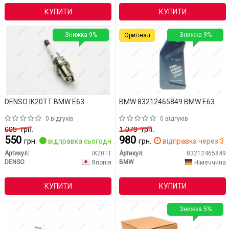
КУПИТИ
КУПИТИ
Знижка 9%
Знижка 9%
Оригінал
DENSO IK20TT BMW E63
BMW 83212465849 BMW E63
0 відгуків
0 відгуків
605
грн.
1 079
грн.
550
980
грн.
відправка сьогодні
грн.
відправка через 3 д
Артикул:
IK20TT
Артикул:
83212465849
DENSO
BMW
Японія
Німеччина
КУПИТИ
КУПИТИ
Знижка 5%