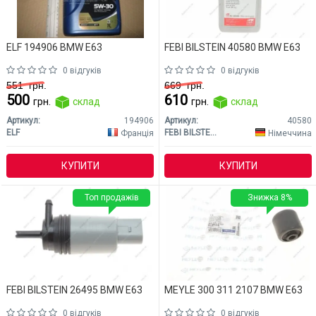
ELF 194906 BMW E63
FEBI BILSTEIN 40580 BMW E63
0 відгуків
0 відгуків
551
грн.
669
грн.
500
610
грн.
склад
грн.
склад
Артикул:
194906
Артикул:
40580
ELF
FEBI BILSTEIN
Франція
Німеччина
КУПИТИ
КУПИТИ
Топ продажів
Знижка 8%
FEBI BILSTEIN 26495 BMW E63
MEYLE 300 311 2107 BMW E63
0 відгуків
0 відгуків