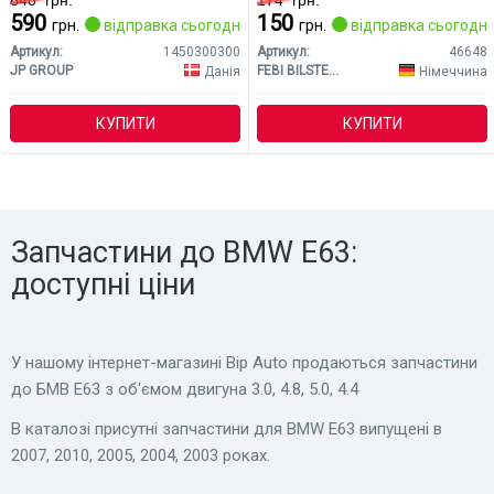
640
грн.
174
грн.
590
150
грн.
відправка сьогодні
грн.
відправка сьогодні
Артикул:
1450300300
Артикул:
46648
JP GROUP
FEBI BILSTEIN
Данія
Німеччина
КУПИТИ
КУПИТИ
Запчастини до BMW E63:
доступні ціни
У нашому інтернет-магазині Bip Auto продаються запчастини
до БМВ Е63 з об'ємом двигуна 3.0, 4.8, 5.0, 4.4
В каталозі присутні запчастини для BMW E63 випущені в
2007, 2010, 2005, 2004, 2003 роках.