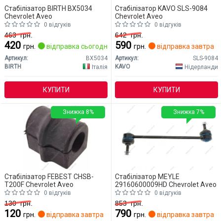
Стабілізатор BIRTH BX5034
Стабілізатор KAVO SLS-9084
Chevrolet Aveo
Chevrolet Aveo
0 відгуків
0 відгуків
463
грн.
642
грн.
420
590
грн.
відправка сьогодні
грн.
відправка завтра
Артикул:
BX5034
Артикул:
SLS-9084
BIRTH
KAVO
Італія
Нідерланди
КУПИТИ
КУПИТИ
Знижка 8%
Знижка 7%
Стабілізатор FEBEST CHSB-
Стабілізатор MEYLE
T200F Chevrolet Aveo
29160600009HD Chevrolet Aveo
0 відгуків
0 відгуків
130
грн.
853
грн.
120
790
грн.
відправка завтра
грн.
відправка завтра