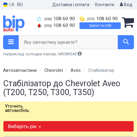
UA
RU
Доставка і оплата
Контакти
Вхід
108 60 90
108 60 90
(096)
(073)
108 60 90
Запит по VIN
(050)
Яку запчастину шукаєте?
Наприклад: колодки лансер, MR389545
Автозапчастини
Chevrolet
Aveo
Стабілізатор
Стабілізатор до Chevrolet Aveo
(T200, T250, T300, T350)
Уточніть
автомобіль:
Виберіть рік