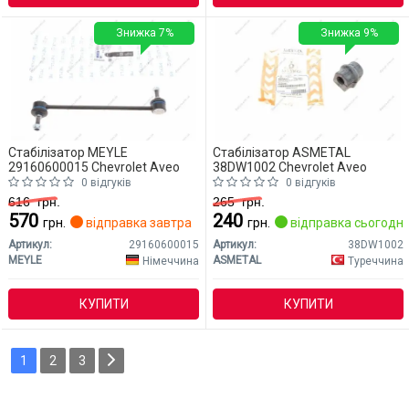
Знижка 7%
Знижка 9%
Стабілізатор MEYLE
Стабілізатор ASMETAL
29160600015 Chevrolet Aveo
38DW1002 Chevrolet Aveo
0 відгуків
0 відгуків
616
грн.
265
грн.
570
240
грн.
відправка завтра
грн.
відправка сьогодні
Артикул:
29160600015
Артикул:
38DW1002
MEYLE
ASMETAL
Німеччина
Туреччина
КУПИТИ
КУПИТИ
1
2
3