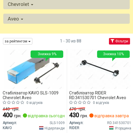
Chevrolet
Aveo
1 - 30 из 88
за рейтингом
Фільтри
Знижка 9%
Знижка 10%
Стабілізатор KAVO SLS-1009
Стабілізатор RIDER
Chevrolet Aveo
RD.341530701 Chevrolet Aveo
0 відгуків
0 відгуків
440
грн.
476
грн.
400
430
грн.
відправка сьогодні
грн.
відправка завтра
Артикул:
SLS-1009
Артикул:
RD.341530701
KAVO
RIDER
Нідерланди
Угорщина