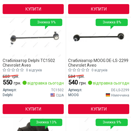
КУПИТИ
КУПИТИ
Знижка 9%
Знижка 8%
Стабілізатор Delphi TC1502
Стабілізатор MOOG DE-LS-2299
Chevrolet Aveo
Chevrolet Aveo
0 відгуків
0 відгуків
603
грн.
584
грн.
550
540
грн.
відправка сьогодні
грн.
відправка сьогодні
Артикул:
TC1502
Артикул:
DE-LS-2299
Delphi
MOOG
США
Німеччина
КУПИТИ
КУПИТИ
Знижка 13%
Знижка 9%