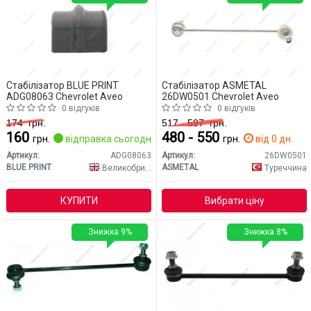
Стабілізатор BLUE PRINT
Стабілізатор ASMETAL
ADG08063 Chevrolet Aveo
26DW0501 Chevrolet Aveo
0 відгуків
0 відгуків
174
грн.
517 - 597
грн.
160
480 - 550
грн.
відправка сьогодні
грн.
від 0 дн.
Артикул:
ADG08063
Артикул:
26DW0501
BLUE PRINT
ASMETAL
Великобританія
Туреччина
КУПИТИ
Вибрати ціну
Знижка 9%
Знижка 8%