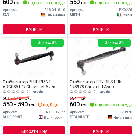
600
550
грн.
відправка сьогодні
грн.
відправка сьогодні
Артикул:
818 0418 10
Артикул:
BX0228
FAG
BIRTH
Німеччина
Італія
КУПИТИ
КУПИТИ
Знижка 8%
Знижка 8%
Стабілізатор BLUE PRINT
Стабілізатор FEBI BILSTEIN
ADG085177 Chevrolet Aveo
178978 Chevrolet Aveo
0 відгуків
0 відгуків
601 - 641
грн.
654
грн.
550 - 590
600
грн.
від 0 дн.
грн.
відправка сьогодні
Артикул:
ADG085177
Артикул:
178978
BLUE PRINT
FEBI BILSTEIN
Великобританія
Німеччина
Вибрати ціну
КУПИТИ