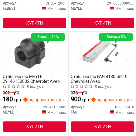
Артикул:
CHSB-T200F
Артикул:
29160600009HD
FEBEST
MEYLE
Німеччина
Німеччина
КУПИТИ
КУПИТИ
Знижка 11%
Знижка 8%
Стабілізатор MEYLE
Стабілізатор FAG 818056410
29146150002 Chevrolet Aveo
Chevrolet Aveo
0 відгуків
0 відгуків
202
грн.
976
грн.
180
900
грн.
відправка завтра
грн.
відправка завтра
Артикул:
29146150002
Артикул:
818056410
MEYLE
FAG
Німеччина
Німеччина
КУПИТИ
КУПИТИ