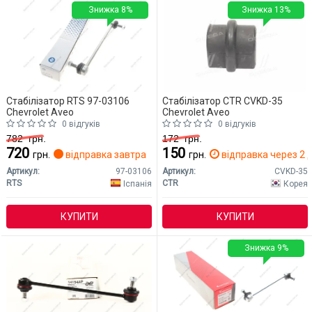
Знижка 8%
Знижка 13%
Стабілізатор RTS 97-03106
Стабілізатор CTR CVKD-35
Chevrolet Aveo
Chevrolet Aveo
0 відгуків
0 відгуків
782
грн.
172
грн.
720
150
грн.
відправка завтра
грн.
відправка через 2 д
Артикул:
97-03106
Артикул:
CVKD-35
RTS
CTR
Іспанія
Корея
КУПИТИ
КУПИТИ
Знижка 9%