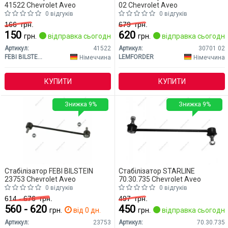
41522 Chevrolet Aveo
02 Chevrolet Aveo
0 відгуків
0 відгуків
166
грн.
679
грн.
150
620
грн.
відправка сьогодні
грн.
відправка сьогодні
Артикул:
41522
Артикул:
30701 02
FEBI BILSTEIN
LEMFORDER
Німеччина
Німеччина
КУПИТИ
КУПИТИ
Знижка 9%
Знижка 9%
Стабілізатор FEBI BILSTEIN
Стабілізатор STARLINE
23753 Chevrolet Aveo
70.30.735 Chevrolet Aveo
0 відгуків
0 відгуків
614 - 676
грн.
497
грн.
560 - 620
450
грн.
від 0 дн.
грн.
відправка сьогодні
Артикул:
23753
Артикул:
70.30.735