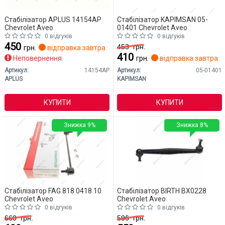
Стабілізатор APLUS 14154AP
Стабілізатор KAPIMSAN 05-
Chevrolet Aveo
01401 Chevrolet Aveo
0 відгуків
0 відгуків
450
453
грн.
грн.
відправка завтра
410
Неповернення
грн.
відправка завтра
Артикул:
14154AP
Артикул:
05-01401
APLUS
KAPIMSAN
КУПИТИ
КУПИТИ
Знижка 9%
Знижка 8%
Стабілізатор FAG 818 0418 10
Стабілізатор BIRTH BX0228
Chevrolet Aveo
Chevrolet Aveo
0 відгуків
0 відгуків
660
грн.
596
грн.