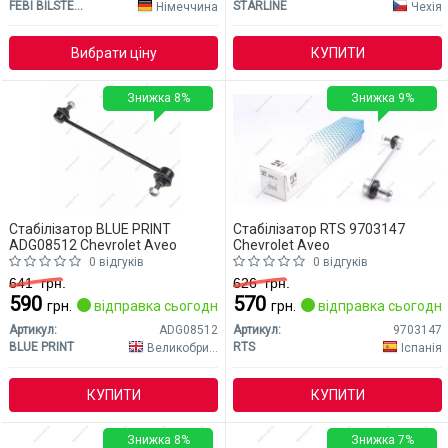
FEBI BILSTEIN
STARLINE
Німеччина
Чехія
Вибрати ціну
КУПИТИ
Знижка 8%
Знижка 9%
Стабілізатор BLUE PRINT
Стабілізатор RTS 9703147
ADG08512 Chevrolet Aveo
Chevrolet Aveo
0 відгуків
0 відгуків
641
грн.
626
грн.
590
570
грн.
відправка сьогодні
грн.
відправка сьогодні
Артикул:
ADG08512
Артикул:
9703147
BLUE PRINT
RTS
Великобританія
Іспанія
КУПИТИ
КУПИТИ
Знижка 8%
Знижка 7%