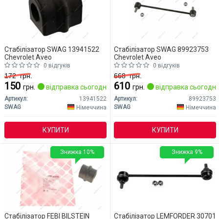
Стабілізатор SWAG 13941522
Стабілізатор SWAG 89923753
Chevrolet Aveo
Chevrolet Aveo
0 відгуків
0 відгуків
172
грн.
668
грн.
150
610
грн.
відправка сьогодні
грн.
відправка сьогодні
Артикул:
13941522
Артикул:
89923753
SWAG
SWAG
Німеччина
Німеччина
КУПИТИ
КУПИТИ
Знижка 10%
Знижка 9%
Стабілізатор FEBI BILSTEIN
Стабілізатор LEMFORDER 30701