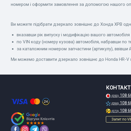
номером і оформити замовлення за допомогою нашого оп
Ви можете підібрати дзеркало зовнішнє до Хонда ХРВ одни
вказавши рік випуску і модифікацію вашого автомобіля в
по VIN коду (номеру кузова) автомобіля, набравши по т
за каталожним номером запчастини (артикулу), ввівши йо
Ми можемо доставити дзеркало зовнішнє до Honda HR-V не ті
КОНТАКТ
108 6
(050)
108 6
(096)
108 6
(073)
Запит по VI