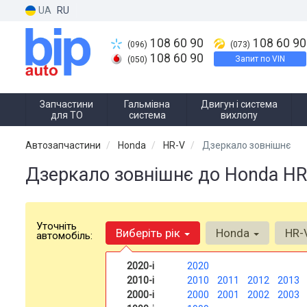
UA
RU
108 60 90
108 60 90
(096)
(073)
108 60 90
Запит по VIN
(050)
Запчастини
Гальмівна
Двигун і система
для ТО
система
вихлопу
Автозапчастини
Honda
HR-V
Дзеркало зовнішнє
Дзеркало зовнішнє до Honda HR
Уточніть
Виберіть рік
Honda
HR-
автомобіль:
2020-і
2020
2010-і
2010
2011
2012
2013
2000-і
2000
2001
2002
2003