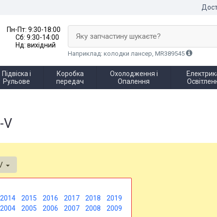
Дост
Пн-Пт:
9:30-18:00
Яку запчастину шукаєте?
Сб:
9:30-14:00
Нд:
вихідний
Наприклад: колодки лансер, MR389545
Підвіска і
Коробка
Охолодження і
Електрика
Рульове
передач
Опалення
Освітлен
-V
V
2014
2015
2016
2017
2018
2019
2004
2005
2006
2007
2008
2009