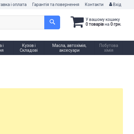
авка і оплата
Гарантія та повернення
Контакти
Вхід
У вашому кошику
0 товарів
на
0 грн.
 і
Кузов і
Масла, автохімія,
Побутова
ня
Складові
аксесуари
хімія