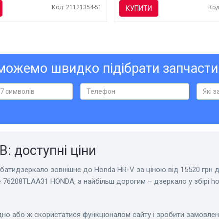
Код: 21121354-51
Код
КУПИТИ
ожемо швидко підібрати запчасти
: доступні ціни
батидзеркало зовнішнє до Honda HR-V за ціною від 15520 грн до
 76208TLAA31 HONDA, а найбільш дорогим – дзеркало у збірі hon
но або ж скористатися функціоналом сайту і зробити замовлен