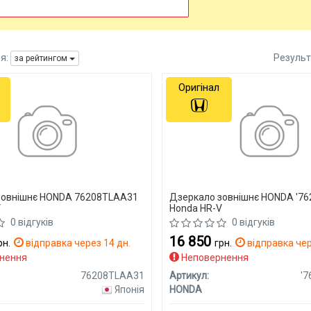
я:
Результ
за рейтингом
Оригінал
зовнішнє HONDA 76208TLAA31
Дзеркало зовнішнє HONDA '7
V
Honda HR-V
0 відгуків
0 відгуків
16 850
рн.
відправка через 14 дн.
грн.
відправка чер
нення
Неповернення
76208TLAA31
Артикул:
'
Японія
HONDA