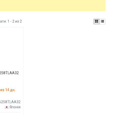
ати:
1 - 2 из 2
6258TLAA32
ез 14 дн.
76258TLAA32
Японія