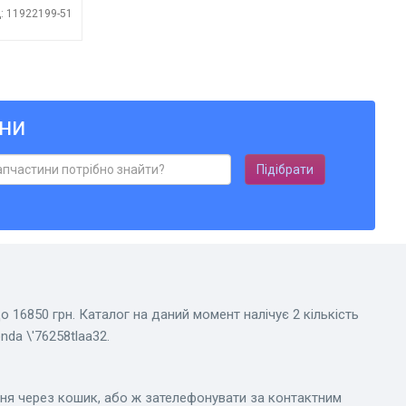
: 11922199-51
ни
Підібрати
 16850 грн. Каталог на даний момент налічує 2 кількість
da \'76258tlaa32.
ня через кошик, або ж зателефонувати за контактним