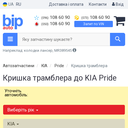
UA
RU
Доставка і оплата
Контакти
Вхід
108 60 90
108 60 90
(096)
(073)
108 60 90
Запит по VIN
(050)
Яку запчастину шукаєте?
Наприклад: колодки лансер, MR389545
Автозапчастини
KIA
Pride
Кришка трамблера
Кришка трамблера до KIA Pride
Уточніть
автомобіль:
Виберіть рік
KIA