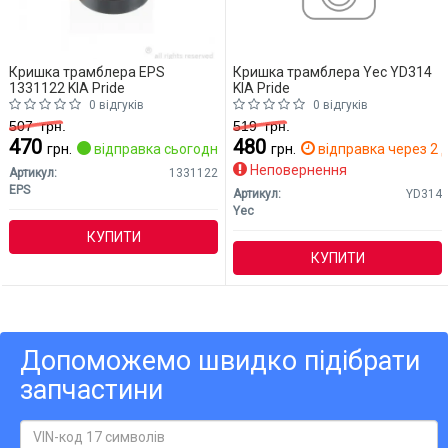
Кришка трамблера EPS
Кришка трамблера Yec YD314
1331122 KIA Pride
KIA Pride
0 відгуків
0 відгуків
507
грн.
519
грн.
470
480
грн.
відправка сьогодні
грн.
відправка через 2 д
Неповернення
Артикул:
1331122
EPS
Артикул:
YD314
Yec
КУПИТИ
КУПИТИ
Допоможемо швидко підібрати
запчастини