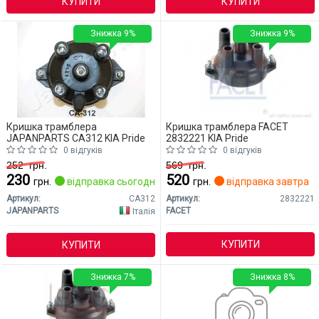
КУПИТИ
КУПИТИ
Знижка 9%
Знижка 9%
Кришка трамблера
Кришка трамблера FACET
JAPANPARTS CA312 KIA Pride
2832221 KIA Pride
0 відгуків
0 відгуків
252
грн.
569
грн.
230
520
грн.
відправка сьогодні
грн.
відправка завтра
Артикул:
CA312
Артикул:
2832221
JAPANPARTS
FACET
Італія
КУПИТИ
КУПИТИ
Знижка 7%
Знижка 8%