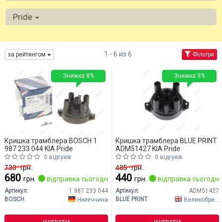
Pride
1 - 6 из 6
за рейтингом
Фільтри
Знижка 8%
Знижка 9%
Кришка трамблера BOSCH 1
Кришка трамблера BLUE PRINT
987 233 044 KIA Pride
ADM51427 KIA Pride
0 відгуків
0 відгуків
738
грн.
485
грн.
680
440
грн.
відправка сьогодні
грн.
відправка сьогодні
Артикул:
1 987 233 044
Артикул:
ADM51427
BOSCH
BLUE PRINT
Німеччина
Великобританія