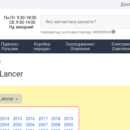
Дост
Пн-Пт:
9:30-18:00
Яку запчастину шукаєте?
Сб:
9:30-14:00
Нд:
вихідний
Наприклад: колодки лансер, MR389545
Підвіска і
Коробка
Охолодження і
Електрика
Рульове
передач
Опалення
Освітлен
у
 Lancer
Lancer
2014
2015
2016
2017
2018
2019
2004
2005
2006
2007
2008
2009