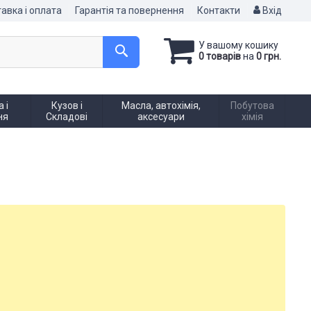
авка і оплата
Гарантія та повернення
Контакти
Вхід
У вашому кошику
0 товарів
на
0 грн.
 і
Кузов і
Масла, автохімія,
Побутова
ня
Складові
аксесуари
хімія