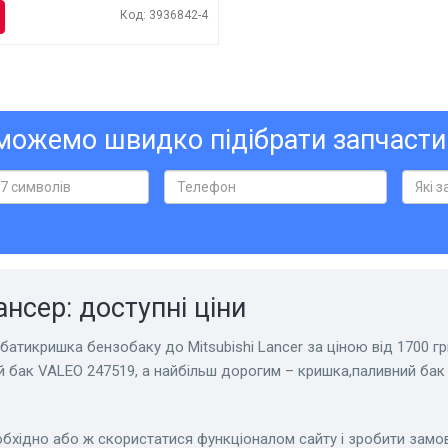
Код: 3936842-4
ожемо швидко підібрати запчасти
нсер: доступні ціни
атикришка бензобаку до Mitsubishi Lancer за ціною від 1700 грн
й бак VALEO 247519, а найбільш дорогим – кришка,паливний бак
обхідно або ж скористатися функціоналом сайту і зробити замо