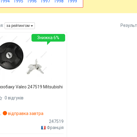
1994
1995
1996
1997
1998
1999
я:
Результ
за рейтингом
Знижка 6%
зобаку Valeo 247519 Mitsubishi
0 відгуків
.
відправка завтра
247519
Франція