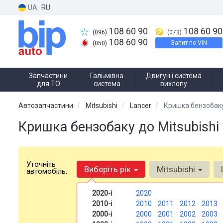
UA
RU
108 60 90
108 60 90
(096)
(073)
108 60 90
Запит по VIN
(050)
Запчастини
Гальмівна
Двигун і система
для ТО
система
вихлопу
Автозапчастини
Mitsubishi
Lancer
Кришка бензобак
Кришка бензобаку до Mitsubishi
Уточніть
Виберіть рік
Mitsubishi
автомобіль:
2020-і
2020
2010-і
2010
2011
2012
2013
2000-і
2000
2001
2002
2003