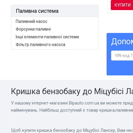
КУПИТИ
Паливна система
Паливний насос
Форсунки паливні
Інші елементи паливної системи
Допом
Фільтр паливного насоса
Кришка бензобаку до Міцубісі Ла
У нашому інтернет-магазині Bіpauto.com.ua ви можете придб
найменувань. Найбільш доступний є товар кришка,паливни
Щоб купити кришка бензобаку до Міцубісі Лансер, Вам не