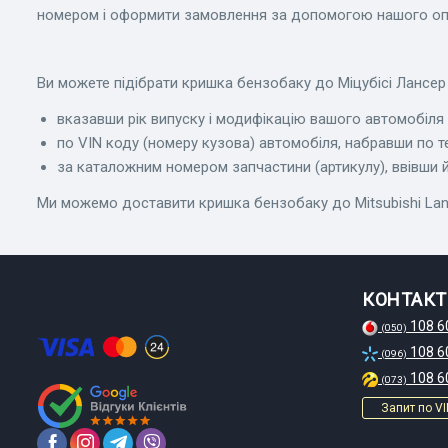
номером і оформити замовлення за допомогою нашого оп
Ви можете підібрати кришка бензобаку до Міцубісі Лансер 
вказавши рік випуску і модифікацію вашого автомобіля в
по VIN коду (номеру кузова) автомобіля, набравши по т
за каталожним номером запчастини (артикулу), ввівши йо
Ми можемо доставити кришка бензобаку до Mitsubishi Lancer 
КОНТАКТ
108 6
(050)
108 6
(096)
108 6
(073)
Запит по VI