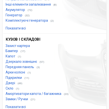
Інші елементи запалювання
(8)
Акумулятор
(72)
Генератор
(32)
Комплектуючі генератора
(2)
Показати всі
КУЗОВ І СКЛАДОВІ
Захист картера
Бампер
(17)
Капот
(1)
Дзеркало зовнішнє
(57)
Передняя панель
(3)
Арки колісні
(1)
Підкрилки
(11)
Двері
(49)
Скло
(1)
Амортизатори капота / багажника
(23)
Замки / Ручки
(21)
Показати всі