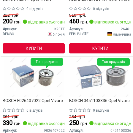
0 відгуків
0 відгуків
222
грн.
518
грн.
200
460
грн.
відправка сьогодні
грн.
відправка сьогодні
Артикул:
K20TT
Артикул:
26461
DENSO
FEBI BILSTEIN
Японія
Німеччина
КУПИТИ
КУПИТИ
Топ продажів
Топ продажів
BOSCH F026407022 Opel Vivaro
BOSCH 0451103336 Opel Vivaro
0 відгуків
0 відгуків
361
грн.
284
грн.
330
250
грн.
відправка сьогодні
грн.
відправка сьогодні
Артикул:
F026407022
Артикул:
0451103336