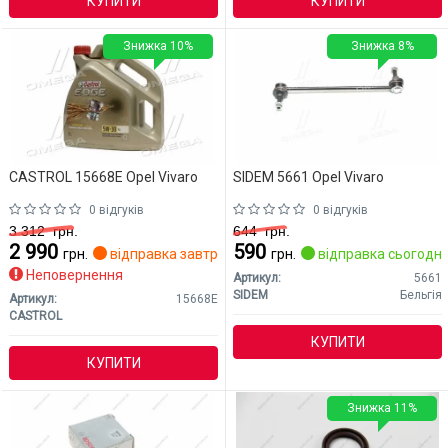
КУПИТИ
КУПИТИ
Знижка 10%
Знижка 8%
CASTROL 15668E Opel Vivaro
SIDEM 5661 Opel Vivaro
0 відгуків
0 відгуків
3 312
грн.
644
грн.
2 990
590
грн.
відправка завтра
грн.
відправка сьогодні
Неповернення
Артикул:
5661
SIDEM
Бельгія
Артикул:
15668E
CASTROL
КУПИТИ
КУПИТИ
Знижка 11%