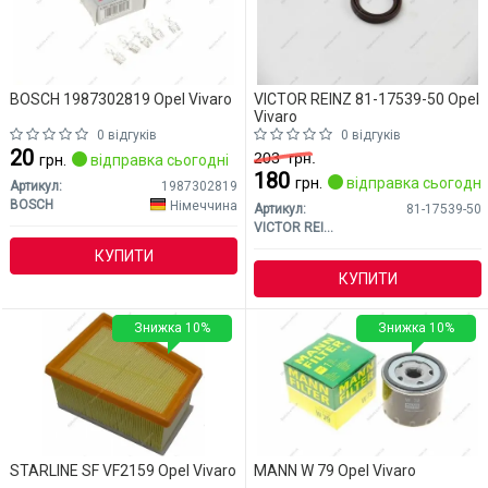
BOSCH 1987302819 Opel Vivaro
VICTOR REINZ 81-17539-50 Opel
Vivaro
0 відгуків
0 відгуків
20
203
грн.
грн.
відправка сьогодні
180
грн.
відправка сьогодні
Артикул:
1987302819
BOSCH
Німеччина
Артикул:
81-17539-50
VICTOR REINZ
КУПИТИ
КУПИТИ
Знижка 10%
Знижка 10%
STARLINE SF VF2159 Opel Vivaro
MANN W 79 Opel Vivaro