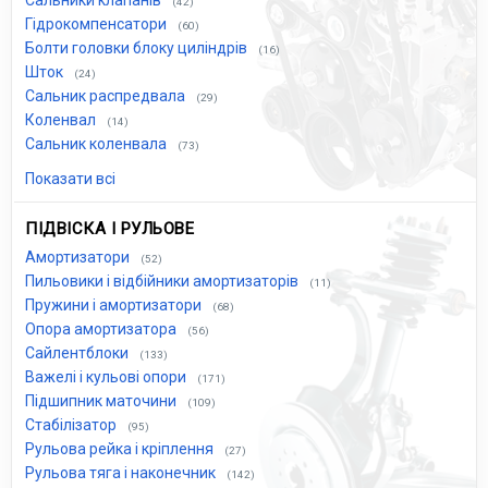
Сальники клапанів
(42)
Гідрокомпенсатори
(60)
Болти головки блоку циліндрів
(16)
Шток
(24)
Сальник распредвала
(29)
Коленвал
(14)
Сальник коленвала
(73)
Показати всі
ПІДВІСКА І РУЛЬОВЕ
Амортизатори
(52)
Пильовики і відбійники амортизаторів
(11)
Пружини і амортизатори
(68)
Опора амортизатора
(56)
Сайлентблоки
(133)
Важелі і кульові опори
(171)
Підшипник маточини
(109)
Стабілізатор
(95)
Рульова рейка і кріплення
(27)
Рульова тяга і наконечник
(142)