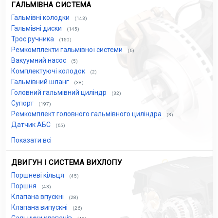
ГАЛЬМІВНА СИСТЕМА
Гальмівні колодки
(143)
Гальмівні диски
(145)
Трос ручника
(150)
Ремкомплекти гальмівної системи
(6)
Вакуумний насос
(5)
Комплектуючі колодок
(2)
Гальмівний шланг
(38)
Головний гальмівний циліндр
(32)
Супорт
(197)
Ремкомплект головного гальмівного циліндра
(3)
Датчик АБС
(65)
Показати всі
ДВИГУН І СИСТЕМА ВИХЛОПУ
Поршневі кільця
(45)
Поршня
(43)
Клапана впускні
(28)
Клапана випускні
(26)