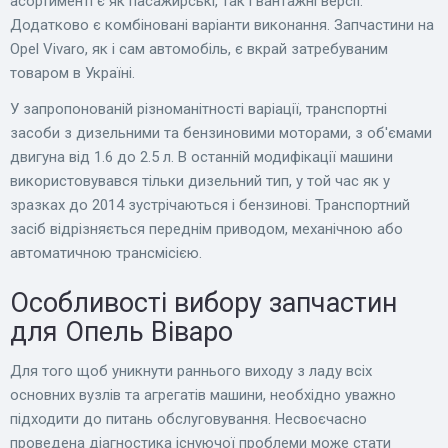
асортименті є як пасажирські, так і вантажні версії.
Додатково є комбіновані варіанти виконання. Запчастини на
Opel Vivaro, як і сам автомобіль, є вкрай затребуваним
товаром в Україні.
У запропонованій різноманітності варіації, транспортні
засоби з дизельними та бензиновими моторами, з об'ємами
двигуна від 1.6 до 2.5 л. В останній модифікації машини
використовувався тільки дизельний тип, у той час як у
зразках до 2014 зустрічаються і бензинові. Транспортний
засіб відрізняється переднім приводом, механічною або
автоматичною трансмісією.
Особливості вибору запчастин
для Опель Віваро
Для того щоб уникнути раннього виходу з ладу всіх
основних вузлів та агрегатів машини, необхідно уважно
підходити до питань обслуговування. Несвоєчасно
проведена діагностика існуючої проблеми може стати