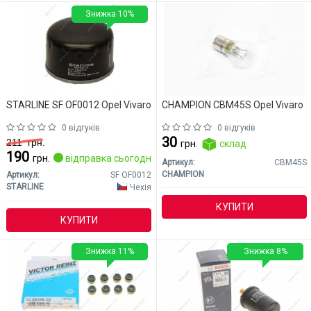
Знижка 10%
STARLINE SF OF0012 Opel Vivaro
CHAMPION CBM45S Opel Vivaro
0 відгуків
0 відгуків
30
211
грн.
грн.
склад
190
грн.
відправка сьогодні
Артикул:
CBM45S
CHAMPION
Артикул:
SF OF0012
STARLINE
Чехія
КУПИТИ
КУПИТИ
Знижка 11%
Знижка 8%