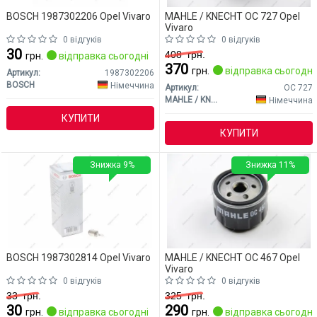
BOSCH 1987302206 Opel Vivaro
MAHLE / KNECHT OC 727 Opel
Vivaro
0 відгуків
0 відгуків
30
408
грн.
грн.
відправка сьогодні
370
грн.
відправка сьогодні
Артикул:
1987302206
BOSCH
Німеччина
Артикул:
OC 727
MAHLE / KNECHT
Німеччина
КУПИТИ
КУПИТИ
Знижка 9%
Знижка 11%
BOSCH 1987302814 Opel Vivaro
MAHLE / KNECHT OC 467 Opel
Vivaro
0 відгуків
0 відгуків
33
грн.
325
грн.
30
290
грн.
відправка сьогодні
грн.
відправка сьогодні