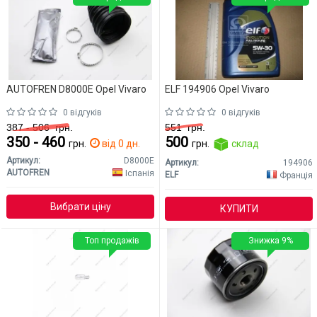
AUTOFREN D8000E Opel Vivaro
ELF 194906 Opel Vivaro
0 відгуків
0 відгуків
387 - 506
грн.
551
грн.
350 - 460
500
грн.
від 0 дн.
грн.
склад
Артикул:
D8000E
Артикул:
194906
AUTOFREN
Іспанія
ELF
Франція
Вибрати ціну
КУПИТИ
Топ продажів
Знижка 9%