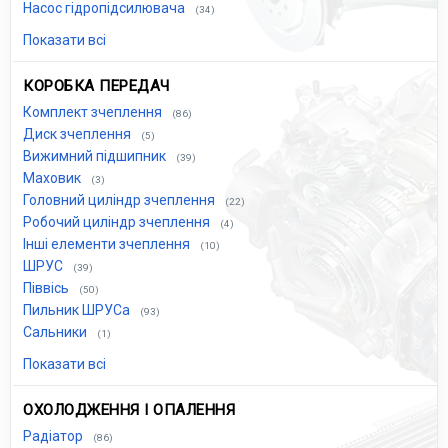
Насос гідропідсилювача
(34)
Показати всі
КОРОБКА ПЕРЕДАЧ
Комплект зчеплення
(86)
Диск зчеплення
(5)
Вижимний підшипник
(39)
Маховик
(3)
Головний циліндр зчеплення
(22)
Робочий циліндр зчеплення
(4)
Інші елементи зчеплення
(10)
ШРУС
(39)
Піввісь
(50)
Пильник ШРУСа
(93)
Сальники
(1)
Показати всі
ОХОЛОДЖЕННЯ І ОПАЛЕННЯ
Радіатор
(86)