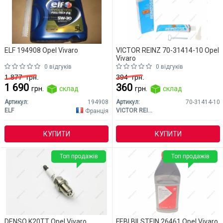
ELF 194908 Opel Vivaro
VICTOR REINZ 70-31414-10 Opel
Vivaro
0 відгуків
0 відгуків
1 877
грн.
394
грн.
1 690
360
грн.
склад
грн.
склад
Артикул:
194908
Артикул:
70-31414-10
ELF
VICTOR REINZ
Франція
КУПИТИ
КУПИТИ
Топ продажів
Топ продажів
DENSO K20TT Opel Vivaro
FEBI BILSTEIN 26461 Opel Vivaro