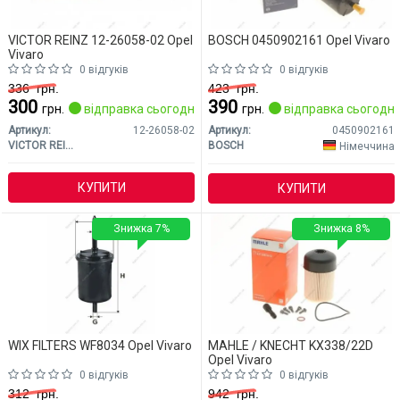
VICTOR REINZ 12-26058-02 Opel
BOSCH 0450902161 Opel Vivaro
Vivaro
0 відгуків
0 відгуків
336
грн.
423
грн.
300
390
грн.
відправка сьогодні
грн.
відправка сьогодні
Артикул:
12-26058-02
Артикул:
0450902161
VICTOR REINZ
BOSCH
Німеччина
КУПИТИ
КУПИТИ
Знижка 7%
Знижка 8%
WIX FILTERS WF8034 Opel Vivaro
MAHLE / KNECHT KX338/22D
Opel Vivaro
0 відгуків
0 відгуків
312
грн.
942
грн.