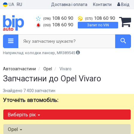
UA
RU
Доставка і оплата
Контакти
Вхід
108 60 90
108 60 90
(096)
(073)
108 60 90
Запит по VIN
(050)
Яку запчастину шукаєте?
Наприклад: колодки лансер, MR389545
Автозапчастини
Opel
Vivaro
Запчастини до Opel Vivaro
Знайдено 7 400 запчастин
Уточніть автомобіль:
Виберіть рік
Opel