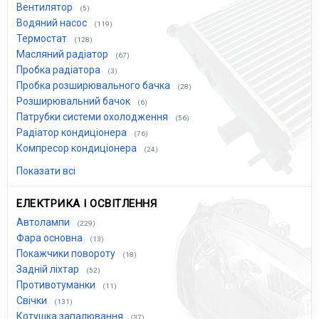
Вентилятор
(5)
Водяний насос
(119)
Термостат
(128)
Масляний радіатор
(67)
Пробка радіатора
(3)
Пробка розширювального бачка
(28)
Розширювальний бачок
(6)
Патрубки системи охолодження
(56)
Радіатор кондиціонера
(76)
Компресор кондиціонера
(24)
Показати всі
ЕЛЕКТРИКА І ОСВІТЛЕННЯ
Автолампи
(229)
Фара основна
(13)
Покажчики повороту
(18)
Задній ліхтар
(52)
Противотуманки
(11)
Свічки
(131)
Котушка запалювання
(37)