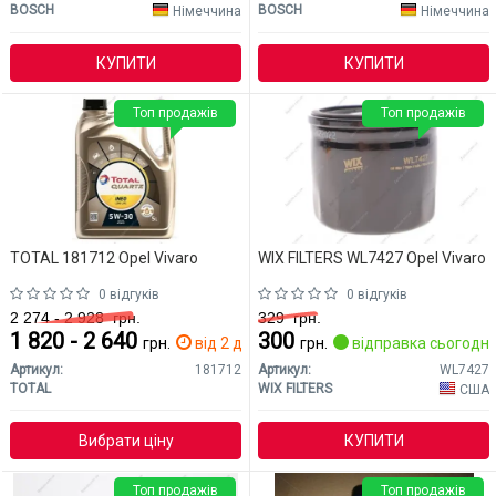
BOSCH
BOSCH
Німеччина
Німеччина
КУПИТИ
КУПИТИ
Топ продажів
Топ продажів
TOTAL 181712 Opel Vivaro
WIX FILTERS WL7427 Opel Vivaro
0 відгуків
0 відгуків
2 274 - 2 928
грн.
329
грн.
1 820 - 2 640
300
грн.
від 2 дн.
грн.
відправка сьогодні
Артикул:
181712
Артикул:
WL7427
TOTAL
WIX FILTERS
США
Вибрати ціну
КУПИТИ
Топ продажів
Топ продажів