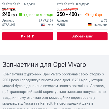
0 відгуків
0 відгуків
267
грн.
389 - 442
грн.
240
350 - 400
грн.
відправка сьогодні
грн.
від 0 дн.
Артикул:
SF VF2159
Артикул:
W 79
STARLINE
MANN
Чехія
Німеччина
КУПИТИ
Вибрати ціну
Запчастини для Opel Vivaro
Компактний фургончик Opel Vivaro розпочав свою історію з
2001 року і продовжує писати його досі. У 2014 році історія
моделі була відзначена виходом нового покоління. Загалом,
цей транспортний засіб користується високою популярністю,
завдяки чому отримав ряд комерційних перетворень у
моделях від Nissan та Renault. На сьогоднішній день в