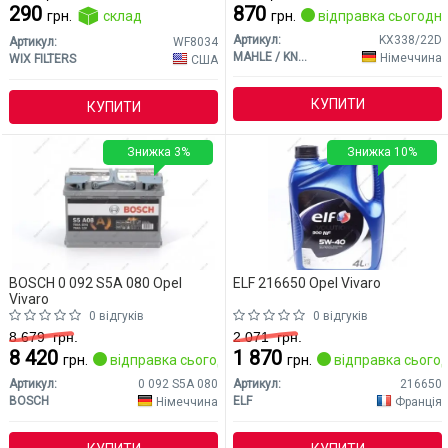
290
870
грн.
склад
грн.
відправка сьогодні
Артикул:
KX338/22D
Артикул:
WF8034
MAHLE / KNECHT
Німеччина
WIX FILTERS
США
КУПИТИ
КУПИТИ
Знижка 3%
Знижка 10%
BOSCH 0 092 S5A 080 Opel
ELF 216650 Opel Vivaro
Vivaro
0 відгуків
0 відгуків
8 679
грн.
2 071
грн.
8 420
1 870
грн.
відправка сьогодні
грн.
відправка сьогод
Артикул:
0 092 S5A 080
Артикул:
216650
BOSCH
ELF
Німеччина
Франція