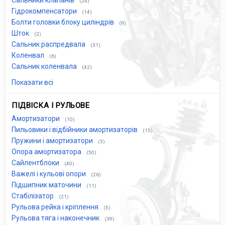
Сальники клапанів
(24)
Гідрокомпенсатори
(14)
Болти головки блоку циліндрів
(9)
Шток
(2)
Сальник распредвала
(31)
Коленвал
(6)
Сальник коленвала
(42)
Показати всі
ПІДВІСКА І РУЛЬОВЕ
Амортизатори
(10)
Пильовики і відбійники амортизаторів
(15)
Пружини і амортизатори
(3)
Опора амортизатора
(50)
Сайлентблоки
(40)
Важелі і кульові опори
(26)
Підшипник маточини
(11)
Стабілізатор
(21)
Рульова рейка і кріплення
(5)
Рульова тяга і наконечник
(39)