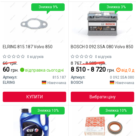
Знижка 9%
Знижка 3%
ELRING 815.187 Volvo 850
BOSCH 0 092 S5A 080 Volvo 850
0 відгуків
0 відгуків
66
грн.
8 767 - 8 985
грн.
60
8 510 - 8 720
грн.
відправка сьогодні
грн.
від 0 дн
Артикул:
815.187
Артикул:
0 092 S5A 080
ELRING
BOSCH
Німеччина
Німеччина
КУПИТИ
Вибрати ціну
Знижка 10%
Знижка 10%