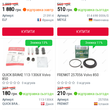
1 993
грн.
561
грн.
1 880
510
грн.
відправка завтра
грн.
відправка сьогодні
Артикул:
213914
Артикул:
014 698 0006/S
ELF
MEYLE
Франція
Німеччина
КУПИТИ
КУПИТИ
Знижка 13%
Знижка 11%
QUICK BRAKE 113-1306X Volvo
FRENKIT 257056 Volvo 850
850
0 відгуків
0 відгуків
207
грн.
237
грн.
180
210
грн.
відправка сьогодні
грн.
відправка сьогодні
Артикул:
113-1306X
Артикул:
257056
QUICK BRAKE
FRENKIT
Данія
Іспанія