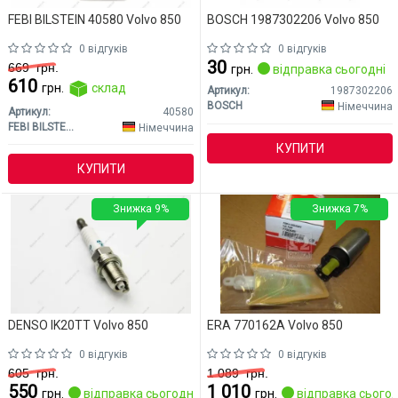
FEBI BILSTEIN 40580 Volvo 850
BOSCH 1987302206 Volvo 850
0 відгуків
0 відгуків
30
669
грн.
грн.
відправка сьогодні
610
грн.
склад
Артикул:
1987302206
BOSCH
Німеччина
Артикул:
40580
FEBI BILSTEIN
Німеччина
КУПИТИ
КУПИТИ
Знижка 9%
Знижка 7%
DENSO IK20TT Volvo 850
ERA 770162A Volvo 850
0 відгуків
0 відгуків
605
грн.
1 089
грн.
550
1 010
грн.
відправка сьогодні
грн.
відправка сьогод