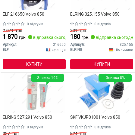
ELF 216650 Volvo 850
ELRING 325.155 Volvo 850
0 відгуків
0 відгуків
2 071
грн.
201
грн.
1 870
180
грн.
відправка сьогодні
грн.
відправка сьогодні
Артикул:
216650
Артикул:
325.155
ELF
ELRING
Франція
Німеччина
КУПИТИ
КУПИТИ
Знижка 10%
Знижка 8%
ELRING 527.291 Volvo 850
SKF VKJP01001 Volvo 850
0 відгуків
0 відгуків
387
грн.
524
грн.