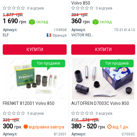
Volvo 850
0 відгуків
0 відгуків
1 877
грн.
394
грн.
1 690
360
грн.
склад
грн.
склад
Артикул:
194908
Артикул:
70-31414-10
ELF
VICTOR REINZ
Франція
КУПИТИ
КУПИТИ
Топ продажів
Топ продажів
FRENKIT 812001 Volvo 850
AUTOFREN D7003C Volvo 850
0 відгуків
0 відгуків
331
грн.
416 - 571
грн.
300
380 - 520
грн.
відправка завтра
грн.
від 1 дн.
Артикул:
812001
Артикул:
D7003C