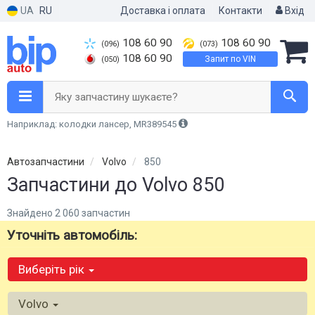
UA
RU
Доставка і оплата
Контакти
Вхід
108 60 90
108 60 90
(096)
(073)
108 60 90
Запит по VIN
(050)
Яку запчастину шукаєте?
Наприклад: колодки лансер, MR389545
Автозапчастини
Volvo
850
Запчастини до Volvo 850
Знайдено 2 060 запчастин
Уточніть автомобіль:
Виберіть рік
Volvo