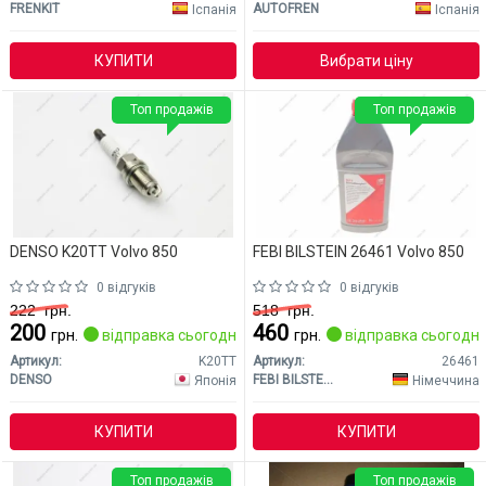
FRENKIT
AUTOFREN
Іспанія
Іспанія
КУПИТИ
Вибрати ціну
Топ продажів
Топ продажів
DENSO K20TT Volvo 850
FEBI BILSTEIN 26461 Volvo 850
0 відгуків
0 відгуків
222
грн.
518
грн.
200
460
грн.
відправка сьогодні
грн.
відправка сьогодні
Артикул:
K20TT
Артикул:
26461
DENSO
FEBI BILSTEIN
Японія
Німеччина
КУПИТИ
КУПИТИ
Топ продажів
Топ продажів