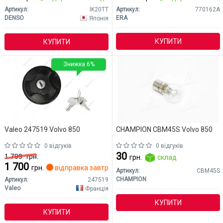
Артикул:
IK20TT
Артикул:
770162A
DENSO
ERA
Японія
КУПИТИ
КУПИТИ
Знижка 6%
Valeo 247519 Volvo 850
CHAMPION CBM45S Volvo 850
0 відгуків
0 відгуків
30
1 799
грн.
грн.
склад
1 700
грн.
відправка завтра
Артикул:
CBM45S
CHAMPION
Артикул:
247519
Valeo
Франція
КУПИТИ
КУПИТИ