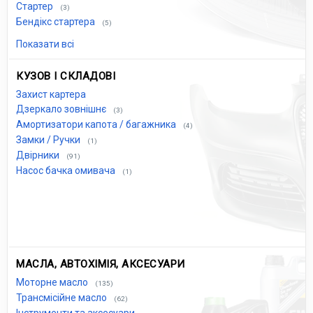
Стартер
(3)
Бендікс стартера
(5)
Показати всі
КУЗОВ І СКЛАДОВІ
Захист картера
Дзеркало зовнішнє
(3)
Амортизатори капота / багажника
(4)
Замки / Ручки
(1)
Двірники
(91)
Насос бачка омивача
(1)
МАСЛА, АВТОХІМІЯ, АКСЕСУАРИ
Моторне масло
(135)
Трансмісійне масло
(62)