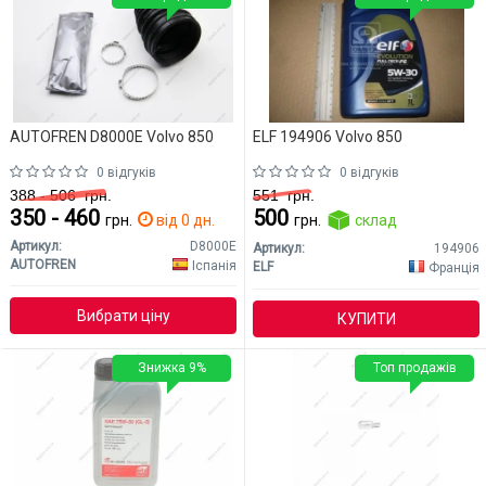
AUTOFREN D8000E Volvo 850
ELF 194906 Volvo 850
0 відгуків
0 відгуків
388 - 506
грн.
551
грн.
350 - 460
500
грн.
від 0 дн.
грн.
склад
Артикул:
D8000E
Артикул:
194906
AUTOFREN
Іспанія
ELF
Франція
Вибрати ціну
КУПИТИ
Знижка 9%
Топ продажів