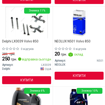
КУПИТИ
Знижка 11%
Delphi LX0039 Volvo 850
NEOLUX N501 Volvo 850
0 відгуків
0 відгуків
20
281
грн.
грн.
склад
250
грн.
відправка сьогодні
Артикул:
N501
NEOLUX
Артикул:
LX0039
Delphi
США
КУПИТИ
КУПИТИ
Знижка 6%
Знижка 10%