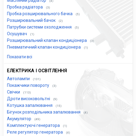
Масляний радіатор
(4)
Пробка радіатора
(3)
Пробка розширювального бачка
(5)
Розширювальний бачок
(2)
Патрубки системи охолодження
(5)
Осушувач
(1)
Розширювальний клапан кондиціонера
(3)
Пневматичний клапан кондиціонера
(1)
Показати всі
ЕЛЕКТРИКА І ОСВІТЛЕННЯ
Автолампи
(131)
Покажчики повороту
(3)
Свічки
(113)
Дроти високовольтні
(9)
Котушка запалювання
(15)
Бігунок розподільника запалювання
(4)
Акумулятор
(49)
Комплектуючі генератора
(1)
Реле регулятор генератора
(4)