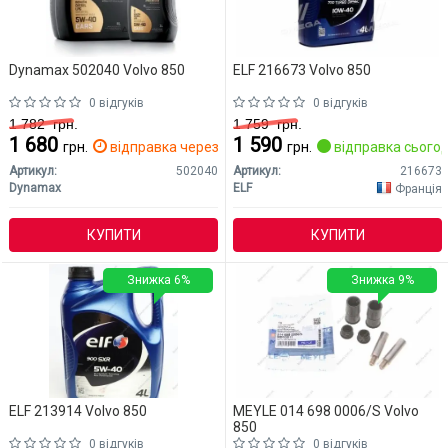
Dynamax 502040 Volvo 850
ELF 216673 Volvo 850
0 відгуків
0 відгуків
1 782
грн.
1 759
грн.
1 680
1 590
грн.
відправка через 2 дн.
грн.
відправка сьогод
Артикул:
502040
Артикул:
216673
Dynamax
ELF
Франція
КУПИТИ
КУПИТИ
Знижка 6%
Знижка 9%
ELF 213914 Volvo 850
MEYLE 014 698 0006/S Volvo
850
0 відгуків
0 відгуків