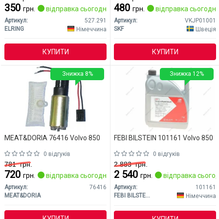
350
480
грн.
відправка сьогодні
грн.
відправка сьогодні
Артикул:
527.291
Артикул:
VKJP01001
ELRING
SKF
Німеччина
Швеція
КУПИТИ
КУПИТИ
Знижка 8%
Знижка 12%
MEAT&DORIA 76416 Volvo 850
FEBI BILSTEIN 101161 Volvo 850
0 відгуків
0 відгуків
781
грн.
2 883
грн.
720
2 540
грн.
відправка сьогодні
грн.
відправка сьогод
Артикул:
76416
Артикул:
101161
MEAT&DORIA
FEBI BILSTEIN
Німеччина
КУПИТИ