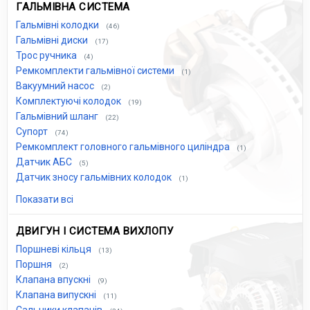
ГАЛЬМІВНА СИСТЕМА
Гальмівні колодки
(46)
Гальмівні диски
(17)
Трос ручника
(4)
Ремкомплекти гальмівної системи
(1)
Вакуумний насос
(2)
Комплектуючі колодок
(19)
Гальмівний шланг
(22)
Супорт
(74)
Ремкомплект головного гальмівного циліндра
(1)
Датчик АБС
(5)
Датчик зносу гальмівних колодок
(1)
Показати всі
ДВИГУН І СИСТЕМА ВИХЛОПУ
Поршневі кільця
(13)
Поршня
(2)
Клапана впускні
(9)
Клапана випускні
(11)