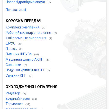
Насос гідропідсилювача
(2)
Показати всі
КОРОБКА ПЕРЕДАЧ
Комплект зчеплення
(1)
Робочий циліндр зчеплення
(2)
Інші елементи зчеплення
(1)
ШРУС
(19)
Піввісь
(2)
Пильник ШРУСа
(40)
Масляний фільтр АКПП
(4)
Сальники
(2)
Подушки кріплення КПП
(6)
Сальник КПП
(7)
ОХОЛОДЖЕННЯ І ОПАЛЕННЯ
Радіатор
(8)
Водяний насос
(44)
Термостат
(34)