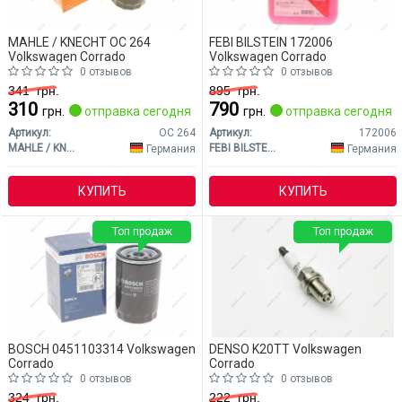
MAHLE / KNECHT OC 264
FEBI BILSTEIN 172006
Volkswagen Corrado
Volkswagen Corrado
0 отзывов
0 отзывов
341
грн.
895
грн.
310
790
грн.
отправка сегодня
грн.
отправка сегодня
Артикул:
OC 264
Артикул:
172006
MAHLE / KNECHT
FEBI BILSTEIN
Германия
Германия
КУПИТЬ
КУПИТЬ
Топ продаж
Топ продаж
BOSCH 0451103314 Volkswagen
DENSO K20TT Volkswagen
Corrado
Corrado
0 отзывов
0 отзывов
324
грн.
222
грн.