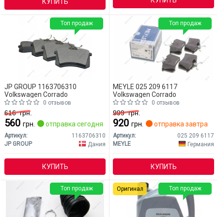
КУПИТЬ
Топ продаж
Топ продаж
JP GROUP 1163706310
MEYLE 025 209 6117
Volkswagen Corrado
Volkswagen Corrado
0 отзывов
0 отзывов
616
грн.
999
грн.
560
920
грн.
отправка сегодня
грн.
отправка завтра
Артикул:
1163706310
Артикул:
025 209 6117
JP GROUP
MEYLE
Дания
Германия
КУПИТЬ
КУПИТЬ
Топ продаж
Топ продаж
Оригинал