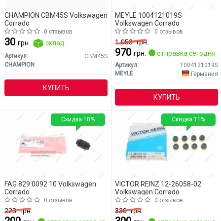
CHAMPION CBM45S Volkswagen
MEYLE 1004121019S
Corrado
Volkswagen Corrado
0 отзывов
0 отзывов
30
1 053
грн.
грн.
склад
970
грн.
отправка сегодня
Артикул:
CBM45S
CHAMPION
Артикул:
1004121019S
MEYLE
Германия
КУПИТЬ
КУПИТЬ
Скидка 10%
Скидка 11%
FAG 829 0092 10 Volkswagen
VICTOR REINZ 12-26058-02
Corrado
Volkswagen Corrado
0 отзывов
0 отзывов
223
грн.
336
грн.
200
300