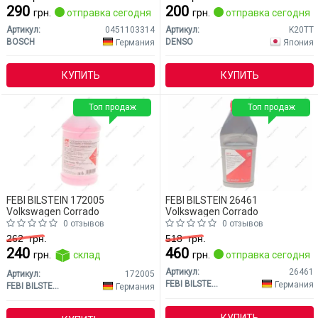
290
200
грн.
отправка сегодня
грн.
отправка сегодня
Артикул:
0451103314
Артикул:
K20TT
BOSCH
DENSO
Германия
Япония
КУПИТЬ
КУПИТЬ
Топ продаж
Топ продаж
FEBI BILSTEIN 172005
FEBI BILSTEIN 26461
Volkswagen Corrado
Volkswagen Corrado
0 отзывов
0 отзывов
262
грн.
518
грн.
240
460
грн.
склад
грн.
отправка сегодня
Артикул:
26461
Артикул:
172005
FEBI BILSTEIN
Германия
FEBI BILSTEIN
Германия
КУПИТЬ