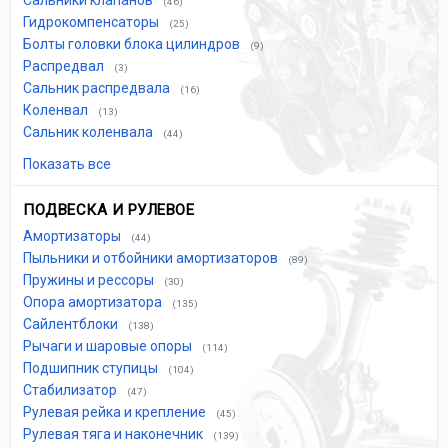
Сальники клапанов
(46)
Гидрокомпенсаторы
(25)
Болты головки блока цилиндров
(9)
Распредвал
(3)
Сальник распредвала
(16)
Коленвал
(13)
Сальник коленвала
(44)
Показать все
ПОДВЕСКА И РУЛЕВОЕ
Амортизаторы
(44)
Пыльники и отбойники амортизаторов
(89)
Пружины и рессоры
(30)
Опора амортизатора
(135)
Сайлентблоки
(138)
Рычаги и шаровые опоры
(114)
Подшипник ступицы
(104)
Стабилизатор
(47)
Рулевая рейка и крепление
(45)
Рулевая тяга и наконечник
(139)