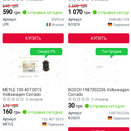
640
грн.
1 160
грн.
590
1 070
грн.
отправка сегодня
грн.
отправка сегодн
Артикул:
05P634
Артикул:
0986461769
LPR
BOSCH
Италия
Германия
КУПИТЬ
КУПИТЬ
Скидка 9%
Топ продаж
MEYLE 100 407 0015
BOSCH 1987302206 Volkswagen
Volkswagen Corrado
Corrado
0 отзывов
0 отзывов
30
175
грн.
грн.
отправка сегодня
160
грн.
отправка сегодня
Артикул:
1987302206
BOSCH
Германия
Артикул:
100 407 0015
MEYLE
Германия