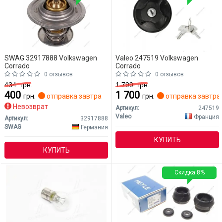
SWAG 32917888 Volkswagen
Valeo 247519 Volkswagen
Corrado
Corrado
0 отзывов
0 отзывов
434
грн.
1 799
грн.
400
1 700
грн.
отправка завтра
грн.
отправка завтра
Невозврат
Артикул:
247519
Valeo
Франция
Артикул:
32917888
SWAG
Германия
КУПИТЬ
КУПИТЬ
Скидка 8%