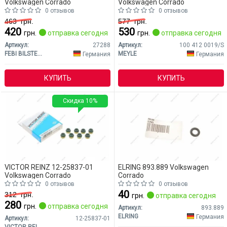
Volkswagen Corrado
Volkswagen Corrado
0 отзывов
0 отзывов
463
грн.
577
грн.
420
530
грн.
отправка сегодня
грн.
отправка сегодня
Артикул:
27288
Артикул:
100 412 0019/S
FEBI BILSTEIN
MEYLE
Германия
Германия
КУПИТЬ
КУПИТЬ
Скидка 10%
VICTOR REINZ 12-25837-01
ELRING 893.889 Volkswagen
Volkswagen Corrado
Corrado
0 отзывов
0 отзывов
40
312
грн.
грн.
отправка сегодня
280
грн.
отправка сегодня
Артикул:
893.889
ELRING
Германия
Артикул:
12-25837-01
VICTOR REINZ