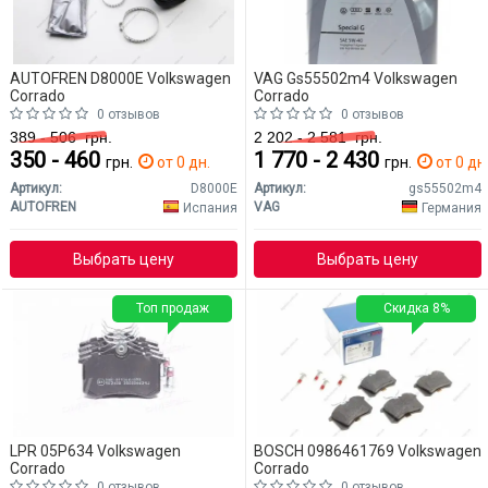
AUTOFREN D8000E Volkswagen
VAG Gs55502m4 Volkswagen
Corrado
Corrado
0 отзывов
0 отзывов
389 - 506
грн.
2 202 - 2 581
грн.
350 - 460
1 770 - 2 430
грн.
от 0 дн.
грн.
от 0 дн
Артикул:
D8000E
Артикул:
gs55502m4
AUTOFREN
VAG
Испания
Германия
Выбрать цену
Выбрать цену
Топ продаж
Скидка 8%
LPR 05P634 Volkswagen
BOSCH 0986461769 Volkswagen
Corrado
Corrado
0 отзывов
0 отзывов