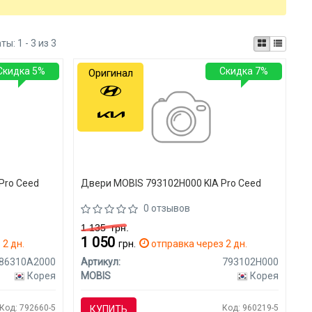
аты:
1 - 3 из 3
Скидка 5%
Скидка 7%
Оригинал
Pro Ceed
Двери MOBIS 793102H000 KIA Pro Ceed
0 отзывов
1 135
грн.
1 050
 2 дн.
грн.
отправка через 2 дн.
86310A2000
Артикул:
793102H000
Корея
MOBIS
Корея
Код: 792660-5
Код: 960219-5
КУПИТЬ