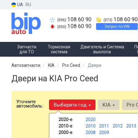
UA
RU
108 60 90
108 60 90
(096)
(073)
108 60 90
Запрос по VIN
(050)
Запчасти
Тормозная
Двигатель и Система
П
для ТО
система
выхлопа
Автозапчасти
KIA
Pro Ceed
Двери
Двери на KIA Pro Ceed
Уточните
Выберите год
KIA
Pro 
автомобиль:
2020-е
2020
2010-е
2010
2011
2012
2013
2000-е
2008
2009