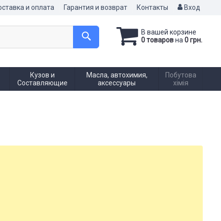
ставка и оплата
Гарантия и возврат
Контакты
Вход
В вашей корзине
0 товаров
на
0 грн.
Кузов и
Масла, автохимия,
Побутова
Составляющие
аксессуары
хімія