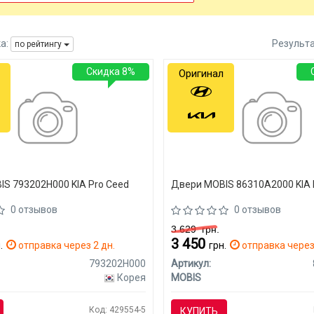
а:
Результ
по рейтингу
Скидка 8%
Оригинал
S 793202H000 KIA Pro Ceed
Двери MOBIS 86310A2000 KIA 
0 отзывов
0 отзывов
3 629
грн.
3 450
.
отправка через 2 дн.
грн.
отправка через
793202H000
Артикул:
Корея
MOBIS
Код: 429554-5
КУПИТЬ