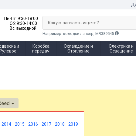
До
Пн-Пт:
9:30-18:00
Какую запчасть ищете?
Сб:
9:30-14:00
Вс:
выходной
Например: колодки лансер, MR389545
одвеска и
Коробка
Охлаждение и
Электрика и
Рулевое
передач
Отопление
Освещение
Ceed
2014
2015
2016
2017
2018
2019