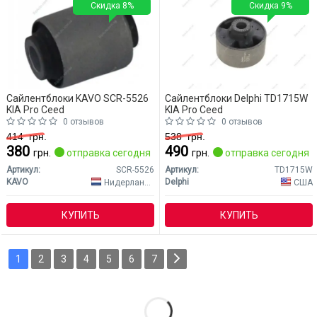
Скидка 8%
Скидка 9%
Сайлентблоки KAVO SCR-5526
Сайлентблоки Delphi TD1715W
KIA Pro Ceed
KIA Pro Ceed
0 отзывов
0 отзывов
414
грн.
538
грн.
380
490
грн.
отправка сегодня
грн.
отправка сегодня
Артикул:
SCR-5526
Артикул:
TD1715W
KAVO
Delphi
Нидерланды
США
КУПИТЬ
КУПИТЬ
1
2
3
4
5
6
7