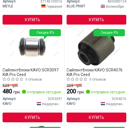
Артикул:
37146100016
Артикул:
ADG080124
MEYLE
BLUE PRINT
Германия
Великобритания
КУПИТЬ
КУПИТЬ
Скидка 8%
Скидка 9%
Сайлентблоки KAVO SCR3097
Сайлентблоки KAVO SCR4076
KIA Pro Ceed
KIA Pro Ceed
0 отзывов
0 отзывов
523
грн.
219
грн.
480
200
грн.
отправка сегодня
грн.
отправка сегодня
Артикул:
SCR3097
Артикул:
SCR4076
KAVO
KAVO
Нидерланды
Нидерланды
КУПИТЬ
КУПИТЬ