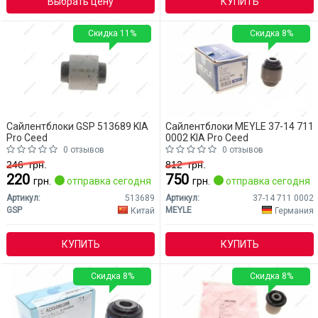
Выбрать цену
КУПИТЬ
Скидка 11%
Скидка 8%
Сайлентблоки GSP 513689 KIA
Сайлентблоки MEYLE 37-14 711
Pro Ceed
0002 KIA Pro Ceed
0 отзывов
0 отзывов
246
грн.
812
грн.
220
750
грн.
отправка сегодня
грн.
отправка сегодня
Артикул:
513689
Артикул:
37-14 711 0002
GSP
MEYLE
Китай
Германия
КУПИТЬ
КУПИТЬ
Скидка 8%
Скидка 8%