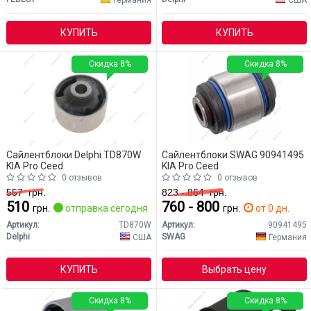
КУПИТЬ
КУПИТЬ
Скидка 8%
Скидка 8%
Сайлентблоки Delphi TD870W
Сайлентблоки SWAG 90941495
KIA Pro Ceed
KIA Pro Ceed
0 отзывов
0 отзывов
557
грн.
823 - 864
грн.
510
760 - 800
грн.
отправка сегодня
грн.
от 0 дн.
Артикул:
TD870W
Артикул:
90941495
Delphi
SWAG
США
Германия
КУПИТЬ
Выбрать цену
Скидка 8%
Скидка 8%