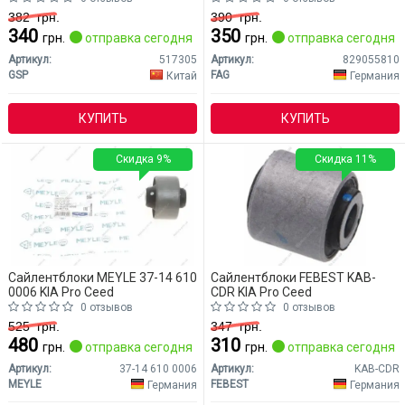
382
грн.
390
грн.
340
350
грн.
отправка сегодня
грн.
отправка сегодня
Артикул:
517305
Артикул:
829055810
GSP
FAG
Китай
Германия
КУПИТЬ
КУПИТЬ
Скидка 9%
Скидка 11%
Сайлентблоки MEYLE 37-14 610
Сайлентблоки FEBEST KAB-
0006 KIA Pro Ceed
CDR KIA Pro Ceed
0 отзывов
0 отзывов
525
грн.
347
грн.
480
310
грн.
отправка сегодня
грн.
отправка сегодня
Артикул:
37-14 610 0006
Артикул:
KAB-CDR
MEYLE
FEBEST
Германия
Германия