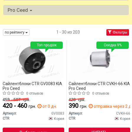
Pro Ceed
1 - 30 из 203
по рейтингу
Фильтры
Топ продаж
Скидка 9%
Сайлентблоки CTR GV0083 KIA
Сайлентблоки CTR CVKH-66 KIA
Pro Ceed
Pro Ceed
0 отзывов
0 отзывов
459 - 507
грн.
428
грн.
420 - 460
390
грн.
от 0 дн.
грн.
отправка через 2 д
Артикул:
GV0083
Артикул:
CVKH-66
CTR
CTR
Корея
Корея