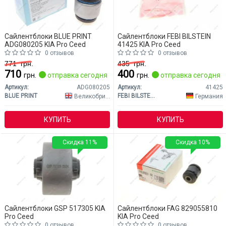
Сайлентблоки BLUE PRINT
Сайлентблоки FEBI BILSTEIN
ADG080205 KIA Pro Ceed
41425 KIA Pro Ceed
0 отзывов
0 отзывов
771
грн.
435
грн.
710
400
грн.
отправка сегодня
грн.
отправка сегодня
Артикул:
ADG080205
Артикул:
41425
BLUE PRINT
FEBI BILSTEIN
Великобритания
Германия
КУПИТЬ
КУПИТЬ
Скидка 11%
Скидка 10%
Сайлентблоки GSP 517305 KIA
Сайлентблоки FAG 829055810
Pro Ceed
KIA Pro Ceed
0 отзывов
0 отзывов