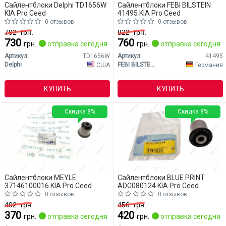
Сайлентблоки Delphi TD1656W
Сайлентблоки FEBI BILSTEIN
KIA Pro Ceed
41495 KIA Pro Ceed
0 отзывов
0 отзывов
792
грн.
822
грн.
730
760
грн.
отправка сегодня
грн.
отправка сегодня
Артикул:
TD1656W
Артикул:
41495
Delphi
FEBI BILSTEIN
США
Германия
КУПИТЬ
КУПИТЬ
Скидка 8%
Скидка 8%
Сайлентблоки MEYLE
Сайлентблоки BLUE PRINT
37146100016 KIA Pro Ceed
ADG080124 KIA Pro Ceed
0 отзывов
0 отзывов
402
грн.
456
грн.
370
420
грн.
отправка сегодня
грн.
отправка сегодня