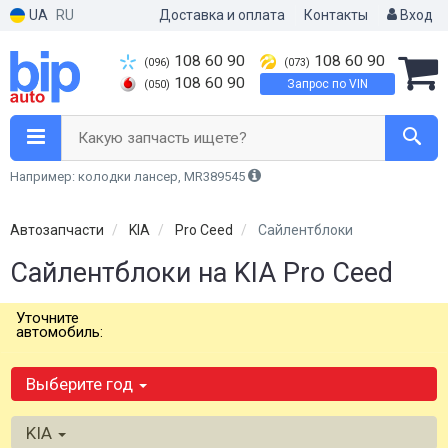
UA
RU
Доставка и оплата
Контакты
Вход
108 60 90
108 60 90
(096)
(073)
108 60 90
Запрос по VIN
(050)
Какую запчасть ищете?
Например: колодки лансер, MR389545
Автозапчасти
KIA
Pro Ceed
Сайлентблоки
Сайлентблоки на KIA Pro Ceed
Уточните
автомобиль:
Выберите год
KIA