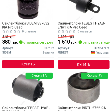
Сайлентблоки SIDEM 887632
Сайлентблоки FEBEST HYAB-
KIA Pro Ceed
ENR1 KIA Pro Ceed
0 отзывов
0 отзывов
418
грн.
1 606
грн.
380
1 510
грн.
отправка сегодня
грн.
отправка сегодн
Артикул:
887632
Артикул:
HYAB-ENR1
SIDEM
Бельгия
FEBEST
Германия
КУПИТЬ
КУПИТЬ
Скидка 8%
Скидка 9%
Сайлентблоки FEBEST HYAB-
Сайлентблоки BIRTH 2722 KIA