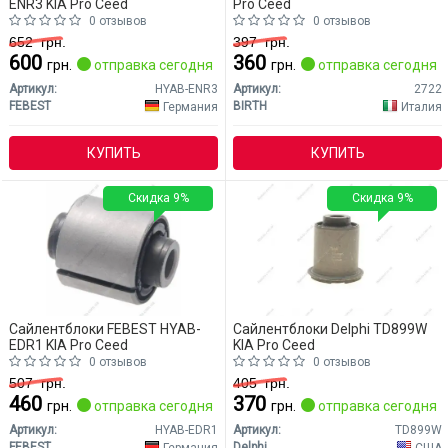
ENR3 KIA Pro Ceed
Pro Ceed
0 отзывов
0 отзывов
652
грн.
397
грн.
600
360
грн.
отправка сегодня
грн.
отправка сегодня
Артикул:
HYAB-ENR3
Артикул:
2722
FEBEST
BIRTH
Германия
Италия
КУПИТЬ
КУПИТЬ
Скидка 9%
Скидка 9%
Сайлентблоки FEBEST HYAB-
Сайлентблоки Delphi TD899W
EDR1 KIA Pro Ceed
KIA Pro Ceed
0 отзывов
0 отзывов
507
грн.
405
грн.
460
370
грн.
отправка сегодня
грн.
отправка сегодня
Артикул:
HYAB-EDR1
Артикул:
TD899W
FEBEST
Delphi
Германия
США