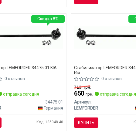
Скидка 8%
ор LEMFORDER 34475 01 KIA
Стабилизатор LEMFORDER 3447
Rio
0 отзывов
0 отзывов
713
грн.
650
отправка сегодня
грн.
отправка сегодн
34475 01
Артикул:
R
Германия
LEMFORDER
Код: 135048-40
К
КУПИТЬ