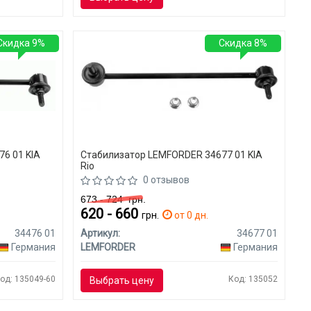
Скидка 9%
Скидка 8%
6 01 KIA
Стабилизатор LEMFORDER 34677 01 KIA
Rio
0 отзывов
673 - 724
грн.
620 - 660
я
грн.
от 0 дн.
34476 01
Артикул:
34677 01
Германия
LEMFORDER
Германия
од: 135049-60
Код: 135052
Выбрать цену