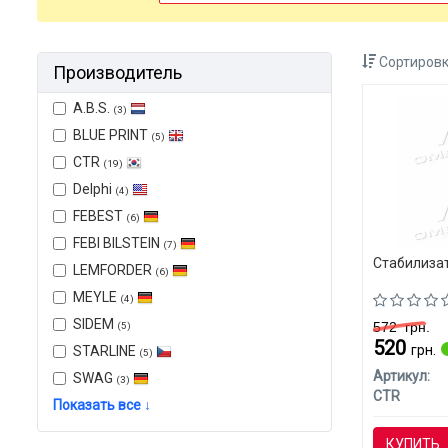
Сортировк
Производитель
A.B.S.
(3)
BLUE PRINT
(5)
CTR
(19)
Delphi
(4)
FEBEST
(6)
FEBI BILSTEIN
(7)
Стабилизат
LEMFORDER
(6)
MEYLE
(4)
SIDEM
572
грн.
(5)
520
грн.
STARLINE
(5)
Артикул:
SWAG
(3)
CTR
Показать все ↓
КУПИТЬ