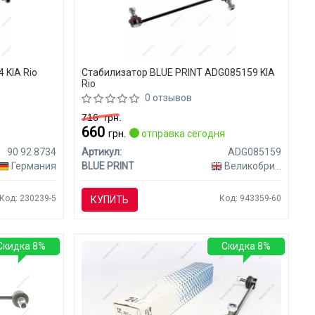
 KIA Rio
Стабилизатор BLUE PRINT ADG085159 KIA
Rio
0 отзывов
716
грн.
660
я
грн.
отправка сегодня
90 92 8734
Артикул:
ADG085159
Германия
BLUE PRINT
Великобритания
Код: 230239-5
Код: 943359-60
КУПИТЬ
Скидка 8%
Скидка 8%