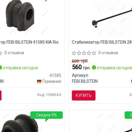
р FEBI BILSTEIN 41585 KIA Rio
Стабилизатор FEBI BILSTEIN 28
0 отзывов
0 отзывов
609
грн.
560
отправка сегодня
грн.
отправка сегодн
41585
Артикул:
IN
Германия
FEBI BILSTEIN
Код: 159854-3
К
КУПИТЬ
Скидка 9%