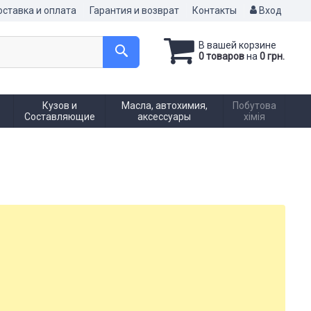
ставка и оплата
Гарантия и возврат
Контакты
Вход
В вашей корзине
0 товаров
на
0 грн.
Кузов и
Масла, автохимия,
Побутова
Составляющие
аксессуары
хімія