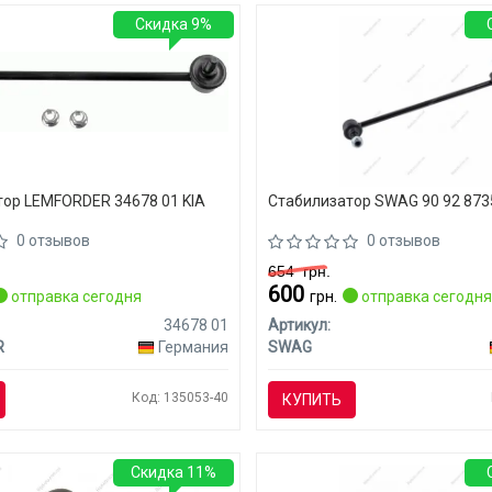
Скидка 9%
ор LEMFORDER 34678 01 KIA
Стабилизатор SWAG 90 92 8735
0 отзывов
0 отзывов
654
грн.
600
отправка сегодня
грн.
отправка сегодн
34678 01
Артикул:
R
Германия
SWAG
Код: 135053-40
КУПИТЬ
Скидка 11%