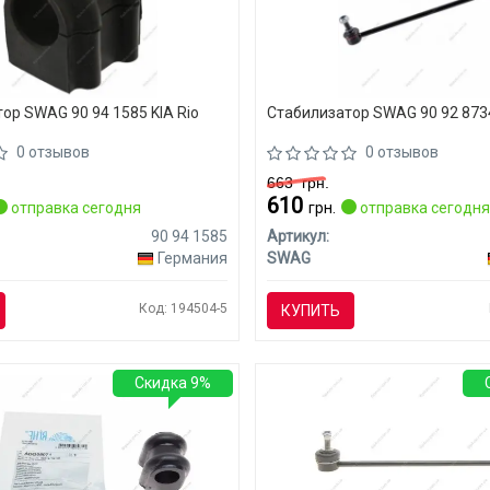
ор SWAG 90 94 1585 KIA Rio
Стабилизатор SWAG 90 92 8734
0 отзывов
0 отзывов
663
грн.
610
отправка сегодня
грн.
отправка сегодн
90 94 1585
Артикул:
Германия
SWAG
Код: 194504-5
КУПИТЬ
Скидка 9%