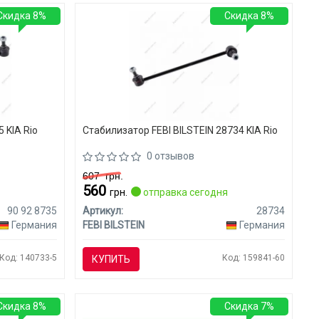
Скидка 8%
Скидка 8%
 KIA Rio
Стабилизатор FEBI BILSTEIN 28734 KIA Rio
0 отзывов
607
грн.
560
я
грн.
отправка сегодня
90 92 8735
Артикул:
28734
Германия
FEBI BILSTEIN
Германия
Код: 140733-5
Код: 159841-60
КУПИТЬ
Скидка 8%
Скидка 7%