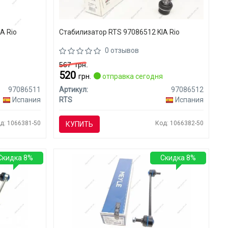
A Rio
Стабилизатор RTS 97086512 KIA Rio
0 отзывов
567
грн.
520
я
грн.
отправка сегодня
97086511
Артикул:
97086512
Испания
RTS
Испания
д: 1066381-50
Код: 1066382-50
КУПИТЬ
Скидка 8%
Скидка 8%