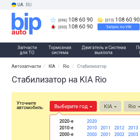
UA
RU
108 60 90
108 60 90
(096)
(073)
108 60 90
Запрос по VIN
(050)
Запчасти
Тормозная
Двигатель и Система
П
для ТО
система
выхлопа
Автозапчасти
KIA
Rio
Стабилизатор
Стабилизатор на KIA Rio
Уточните
Выберите год
KIA
Rio
автомобиль:
2020-е
2020
2010-е
2010
2011
2012
2013
2000-е
2000
2001
2002
2003