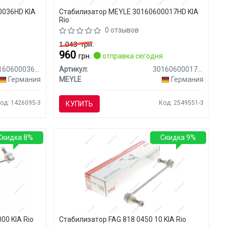
0036HD KIA
Стабилизатор MEYLE 30160600017HD KIA
Rio
0 отзывов
1 043
грн.
960
я
грн.
отправка сегодня
37160600036HD
Артикул:
30160600017HD
Германия
MEYLE
Германия
од: 1426095-3
Код: 2549551-3
КУПИТЬ
Скидка 8%
Скидка 9%
00 KIA Rio
Стабилизатор FAG 818 0450 10 KIA Rio