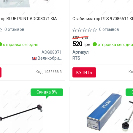
ор BLUE PRINT ADG08071 KIA
Стабилизатор RTS 97086511 KI
0 отзывов
0 отзывов
568
грн.
520
отправка сегодня
грн.
отправка сегодн
ADG08071
Артикул:
Великобритания
RTS
Код: 1053688-3
Ко
КУПИТЬ
Скидка 8%