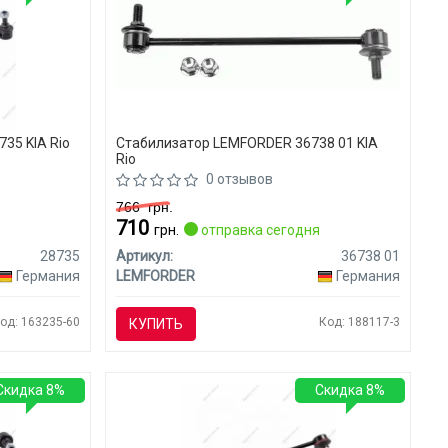
735 KIA Rio
Стабилизатор LEMFORDER 36738 01 KIA
Rio
0 отзывов
766
грн.
710
я
грн.
отправка сегодня
28735
Артикул:
36738 01
Германия
LEMFORDER
Германия
од: 163235-60
Код: 188117-3
КУПИТЬ
Скидка 8%
Скидка 8%