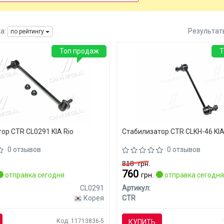
а:
Результат
по рейтингу
Топ продаж
Т
ор CTR CL0291 KIA Rio
Стабилизатор CTR CLKH-46 KIA
0 отзывов
0 отзывов
818
грн.
760
отправка сегодня
грн.
отправка сегодн
CL0291
Артикул:
Корея
CTR
Код: 11713836-5
КУПИТЬ