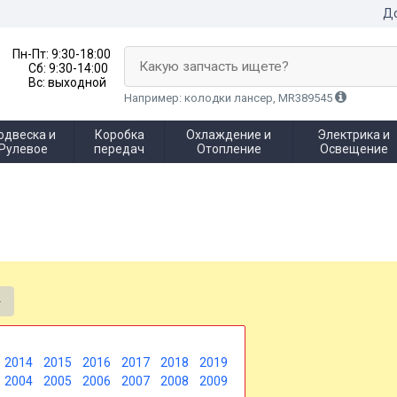
До
Пн-Пт:
9:30-18:00
Какую запчасть ищете?
Сб:
9:30-14:00
Вс:
выходной
Например: колодки лансер, MR389545
одвеска и
Коробка
Охлаждение и
Электрика и
Рулевое
передач
Отопление
Освещение
2014
2015
2016
2017
2018
2019
2004
2005
2006
2007
2008
2009