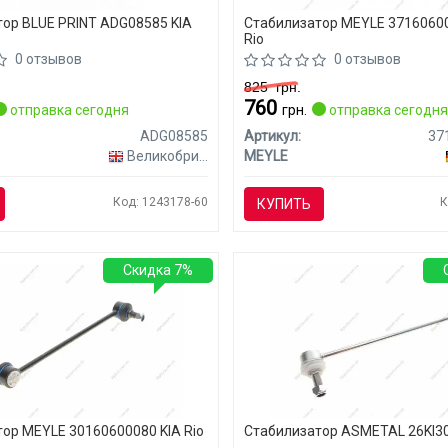
ор BLUE PRINT ADG08585 KIA
Стабилизатор MEYLE 3716060
Rio
0 отзывов
0 отзывов
825
грн.
760
отправка сегодня
грн.
отправка сегодн
ADG08585
Артикул:
Великобритания
MEYLE
Код: 1243178-60
К
КУПИТЬ
Скидка 7%
ор MEYLE 30160600080 KIA Rio
Стабилизатор ASMETAL 26KI30