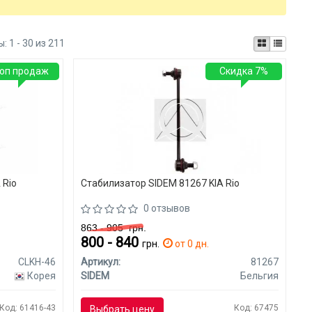
ы:
1 - 30 из 211
оп продаж
Скидка 7%
 Rio
Стабилизатор SIDEM 81267 KIA Rio
0 отзывов
863 - 905
грн.
800 - 840
я
грн.
от 0 дн.
CLKH-46
Артикул:
81267
Корея
SIDEM
Бельгия
Код: 61416-43
Код: 67475
Выбрать цену