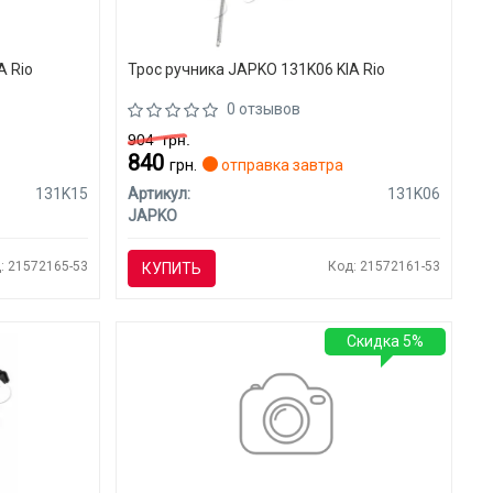
A Rio
Трос ручника JAPKO 131K06 KIA Rio
0 отзывов
904
грн.
840
грн.
отправка завтра
131K15
Артикул:
131K06
JAPKO
: 21572165-53
Код: 21572161-53
КУПИТЬ
Скидка 5%