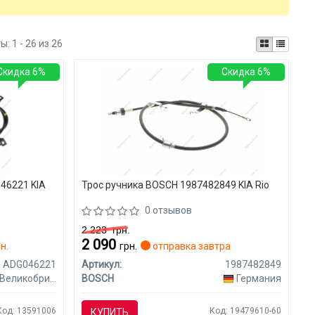
ты:
1 - 26 из 26
Скидка 6%
Скидка 6%
046221 KIA
Трос ручника BOSCH 1987482849 KIA Rio
0 отзывов
2 223
грн.
2 090
н.
грн.
отправка завтра
ADG046221
Артикул:
1987482849
Великобритания
BOSCH
Германия
Код: 13591006
Код: 19479610-60
КУПИТЬ