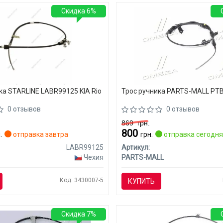
Скидка 6%
ка STARLINE LABR99125 KIA Rio
Трос ручника PARTS-MALL PTB-
0 отзывов
0 отзывов
869
грн.
800
.
отправка завтра
грн.
отправка сегодн
LABR99125
Артикул:
Чехия
PARTS-MALL
Код: 3430007-5
КУПИТЬ
Скидка 7%