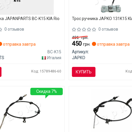
ка JAPANPARTS BC-K15 KIA Rio
Трос ручника JAPKO 131K15 KI
0 отзывов
0 отзывов
491
грн.
450
отправка завтра
грн.
отправка завтра
BC-K15
Артикул:
TS
Италия
JAPKO
Код: 15789486-60
Код
КУПИТЬ
Скидка 7%