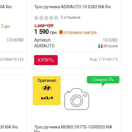
IA Rio
Трос ручника ADRIAUTO 10.0282 KIA Rio
0 отзывов
1 682
грн.
 2 дн.
1 590
грн.
отправка завтра
131H39R
Артикул:
10.0282
ADRIAUTO
Италия
 21088670-133
Код: 11774917-3
КУПИТЬ
Скидка 3%
Оригинал
0 KIA Rio
Трос ручника MOBIS 59770-1G000DS KIA
Rio