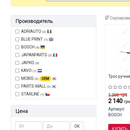
Сортировк
Производитель
ADRIAUTO
(2)
BLUE PRINT
(1)
BOSCH
(6)
JAPANPARTS
(3)
JAPKO
(6)
KAVO
(1)
Трос ручни
MOBIS
OEM
(4)
PARTS-MALL
(2)
STARLINE
2 268
грн.
(1)
2 140
грн
Артикул:
Цена
BOSCH
ОК
КУПИТЬ