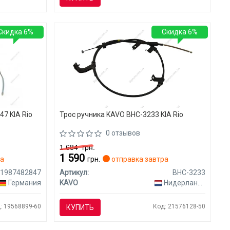
Скидка 6%
Скидка 6%
7 KIA Rio
Трос ручника KAVO BHC-3233 KIA Rio
0 отзывов
1 684
грн.
1 590
ра
грн.
отправка завтра
1987482847
Артикул:
BHC-3233
Германия
KAVO
Нидерланды
: 19568899-60
Код: 21576128-50
КУПИТЬ