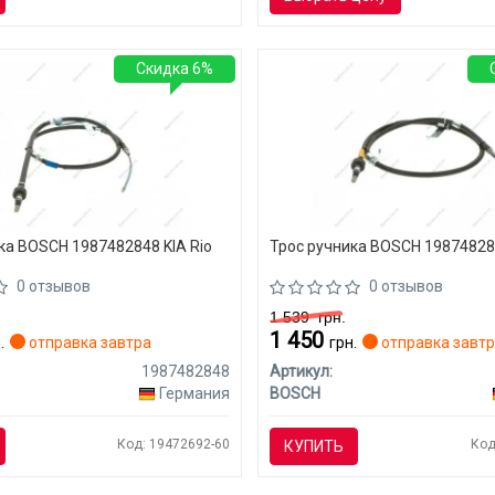
Скидка 6%
ка BOSCH 1987482848 KIA Rio
Трос ручника BOSCH 198748284
0 отзывов
0 отзывов
1 539
грн.
1 450
.
отправка завтра
грн.
отправка завт
1987482848
Артикул:
Германия
BOSCH
Код: 19472692-60
Код
КУПИТЬ