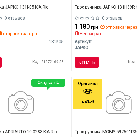
ка JAPKO 131K05 KIA Rio
Трос ручника JAPKO 131H39R K
0 отзывов
0 отзывов
1 180
грн.
отправка через
отправка завтра
Невозврат
131K05
Артикул:
JAPKO
Код: 21572160-53
Код:
КУПИТЬ
Скидка 5%
Оригинал
ка ADRIAUTO 10.0283 KIA Rio
Трос ручника MOBIS 597601R30