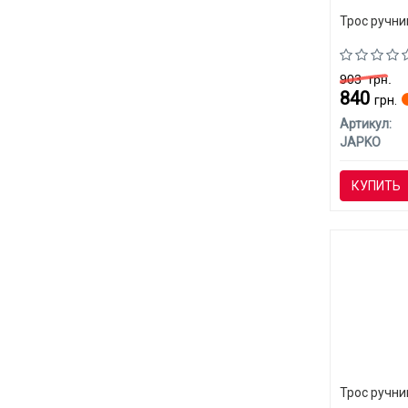
Трос ручни
903
грн.
840
грн.
Артикул:
JAPKO
КУПИТЬ
Трос ручни