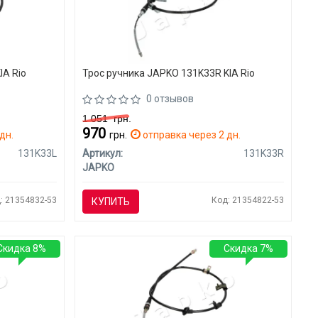
IA Rio
Трос ручника JAPKO 131K33R KIA Rio
0 отзывов
1 051
грн.
970
дн.
грн.
отправка через 2 дн.
131K33L
Артикул:
131K33R
JAPKO
: 21354832-53
Код: 21354822-53
КУПИТЬ
Скидка 8%
Скидка 7%