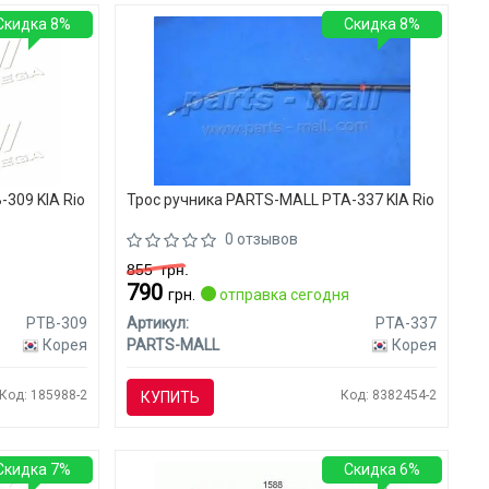
Скидка 8%
Скидка 8%
309 KIA Rio
Трос ручника PARTS-MALL PTA-337 KIA Rio
0 отзывов
855
грн.
790
я
грн.
отправка сегодня
PTB-309
Артикул:
PTA-337
Корея
PARTS-MALL
Корея
Код: 185988-2
Код: 8382454-2
КУПИТЬ
Скидка 7%
Скидка 6%