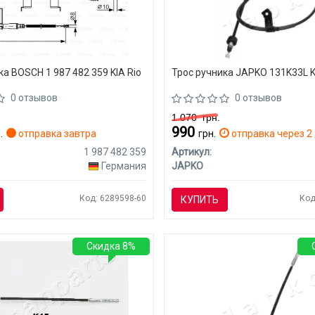
ка BOSCH 1 987 482 359 KIA Rio
Трос ручника JAPKO 131K33L K
0 отзывов
0 отзывов
1 070
грн.
990
.
отправка завтра
грн.
отправка через 2 
1 987 482 359
Артикул:
Германия
JAPKO
Код: 6289598-60
Код
КУПИТЬ
Скидка 8%