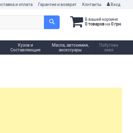
ставка и оплата
Гарантия и возврат
Контакты
Вход
В вашей корзине
0 товаров
на
0 грн.
Кузов и
Масла, автохимия,
Побутова
Составляющие
аксессуары
хімія