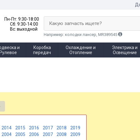
До
Пн-Пт:
9:30-18:00
Какую запчасть ищете?
Сб:
9:30-14:00
Вс:
выходной
Например: колодки лансер, MR389545
одвеска и
Коробка
Охлаждение и
Электрика и
Рулевое
передач
Отопление
Освещение
2014
2015
2016
2017
2018
2019
2004
2005
2006
2007
2008
2009