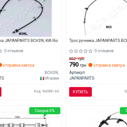
ка JAPANPARTS BCH39L KIA Rio
Трос ручника JAPANPARTS BCK
0 отзывов
0 отзывов
852
грн.
790
отправка завтра
грн.
отправка завтра
BCH39L
Артикул:
TS
Италия
JAPANPARTS
Код: 960881-60
К
КУПИТЬ
Скидка 6%