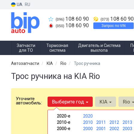
UA
RU
108 60 90
108 60 90
(096)
(073)
108 60 90
Запрос по VIN
(050)
Запчасти
Тормозная
Двигатель и Система
П
для ТО
система
выхлопа
Автозапчасти
KIA
Rio
Трос ручника
Трос ручника на KIA Rio
Уточните
Выберите год
KIA
Rio
автомобиль:
2020-е
2020
2010-е
2010
2011
2012
2013
2000-е
2000
2001
2002
2003