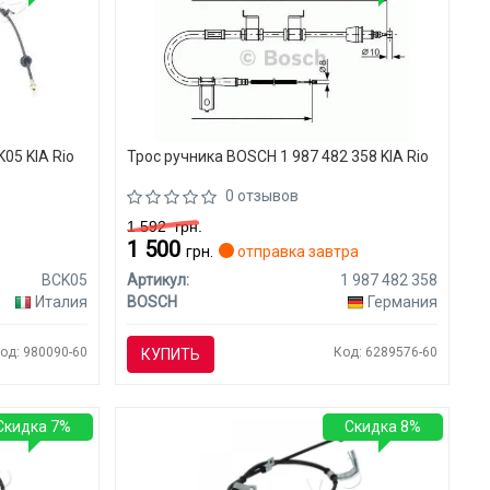
05 KIA Rio
Трос ручника BOSCH 1 987 482 358 KIA Rio
0 отзывов
1 592
грн.
1 500
грн.
отправка завтра
BCK05
Артикул:
1 987 482 358
Италия
BOSCH
Германия
од: 980090-60
Код: 6289576-60
КУПИТЬ
Скидка 7%
Скидка 8%