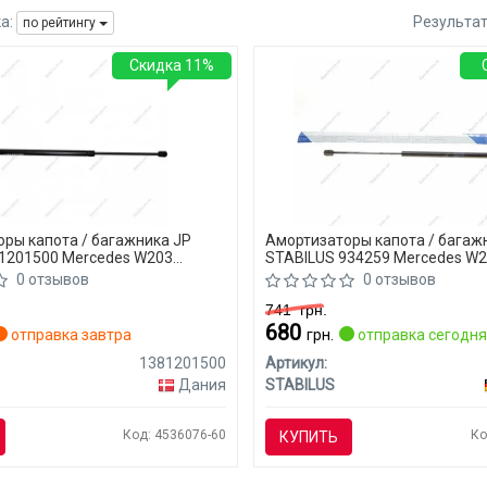
а:
Результа
по рейтингу
Скидка 11%
ры капота / багажника JP
Амортизаторы капота / багаж
1201500 Mercedes W203
STABILUS 934259 Mercedes W2
C)
0 отзывов
0 отзывов
741
грн.
680
отправка завтра
грн.
отправка сегодн
1381201500
Артикул:
Дания
STABILUS
Код: 4536076-60
Ко
КУПИТЬ