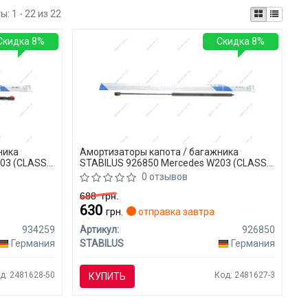
ты:
1 - 22 из 22
Скидка 8%
Скидка 8%
ника
Амортизаторы капота / багажника
03 (CLASS-
STABILUS 926850 Mercedes W203 (CLASS-
C)
0 отзывов
688
грн.
630
я
грн.
отправка завтра
934259
Артикул:
926850
Германия
STABILUS
Германия
д: 2481628-50
Код: 2481627-3
КУПИТЬ