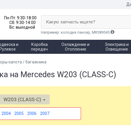
До
Пн-Пт:
9:30-18:00
Какую запчасть ищете?
Сб:
9:30-14:00
Вс:
выходной
Например: колодки лансер, MR389545
одвеска и
Коробка
Охлаждение и
Электрика и
Рулевое
передач
Отопление
Освещение
оры капота / багажника
ка на Mercedes W203 (CLASS-C)
W203 (CLASS-C)
2004
2005
2006
2007