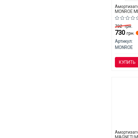
Амортизато
MONROE ML
C)
792
грн.
730
грн.
Артикул:
MONROE
КУПИТЬ
Амортизато
MAGNETI M