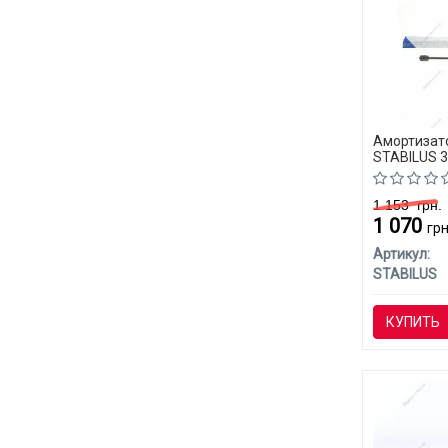
Амортизато
STABILUS 
C)
1 153
грн.
1 070
грн
Артикул:
STABILUS
КУПИТЬ