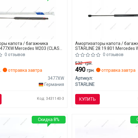
ры капота / багажника
Амортизаторы капота / багаж
3477XW Mercedes W203 (CLASS-
STARLINE 28.19.801 Mercedes
(CLASS-C)
0 отзывов
0 отзывов
532
грн.
490
.
отправка завтра
грн.
отправка завтра
3477XW
Артикул:
Германия
STARLINE
Код: 3431140-3
КУПИТЬ
Скидка 8%