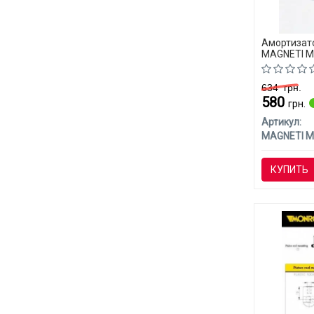
Амортизато
MAGNETI M
(CLASS-C)
634
грн.
580
грн.
Артикул:
КУПИТЬ