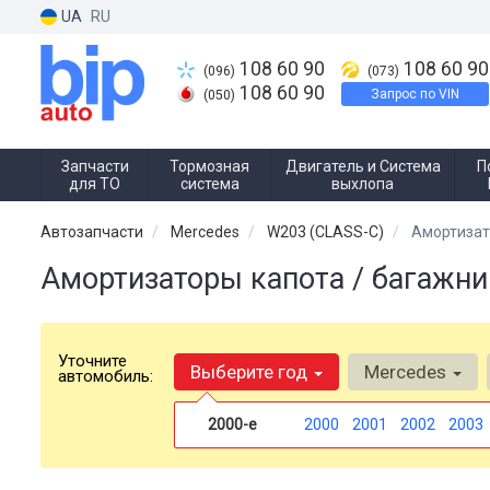
UA
RU
108 60 90
108 60 90
(096)
(073)
108 60 90
Запрос по VIN
(050)
Запчасти
Тормозная
Двигатель и Система
П
для ТО
система
выхлопа
Автозапчасти
Mercedes
W203 (CLASS-C)
Амортизат
Амортизаторы капота / багажни
Уточните
Выберите год
Mercedes
автомобиль:
2000-е
2000
2001
2002
2003