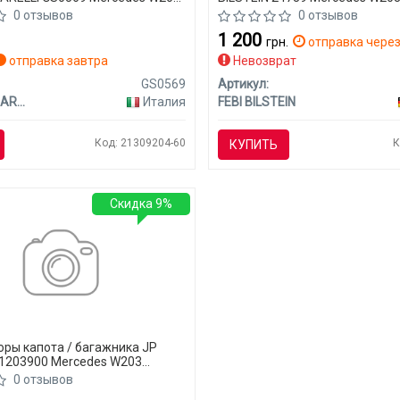
0 отзывов
0 отзывов
1 200
грн.
отправка через
отправка завтра
Невозврат
GS0569
Артикул:
MAGNETI MARELLI
Италия
FEBI BILSTEIN
Код: 21309204-60
К
КУПИТЬ
Скидка 9%
ры капота / багажника JP
1203900 Mercedes W203
0 отзывов