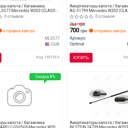
ры капота / багажника
Амортизаторы капота / багаж
5577 Mercedes W203 (CLASS-
AG-51799 Mercedes W203 (CLA
0 отзывов
0 отзывов
751
грн.
700
отправка завтра
грн.
отправка завтра
ML5577
Артикул:
США
Optimal
Код: 156793-3
Ко
КУПИТЬ
Скидка 8%
ры капота / багажника
Амортизаторы капота / багажн
ARELLI GS0569 Mercedes W203
BILSTEIN 24739 Mercedes W203