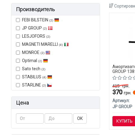
Сортировк
Производитель
FEBI BILSTEIN
(2)
JP GROUP
(2)
LESJOFORS
(2)
MAGNETI MARELLI
(4)
MONROE
(2)
Optimal
(2)
Амортизато
Sato tech
(2)
GROUP 138
(CLASS-C)
STABILUS
(4)
STARLINE
415
грн.
(2)
370
грн.
Артикул:
Цена
JP GROUP
ОК
КУПИТЬ