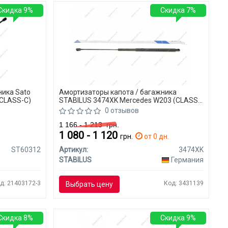
Скидка 9%
Скидка 7%
ника Sato
Амортизаторы капота / багажника
(CLASS-C)
STABILUS 3474XK Mercedes W203 (CLASS-
C)
0 отзывов
1 166 - 1 213
грн.
1 080 - 1 120
я
грн.
от 0 дн.
ST60312
Артикул:
3474XK
STABILUS
Германия
д: 21403172-3
Код: 3431139
Выбрать цену
Скидка 8%
Скидка 9%