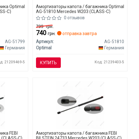
ника Optimal
Амортизаторы капота / багажника Optimal
SS-C)
AG-51810 Mercedes W203 (CLASS-C)
0 отзывов
799
грн.
740
грн.
отправка завтра
AG-51799
Артикул:
AG-51810
Германия
Optimal
Германия
д: 21209469-5
Код: 21239403-5
КУПИТЬ
ика FEBI
Амортизаторы капота / багажника FEBI
 (CLASS-C)
BILSTEIN 24733 Mercedes W203 (CLASS-C)