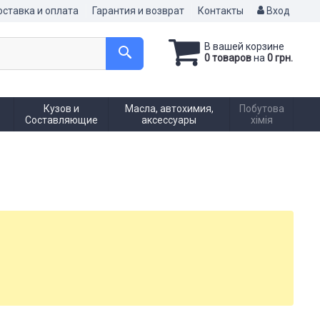
ставка и оплата
Гарантия и возврат
Контакты
Вход
В вашей корзине
0 товаров
на
0 грн.
Кузов и
Масла, автохимия,
Побутова
Составляющие
аксессуары
хімія