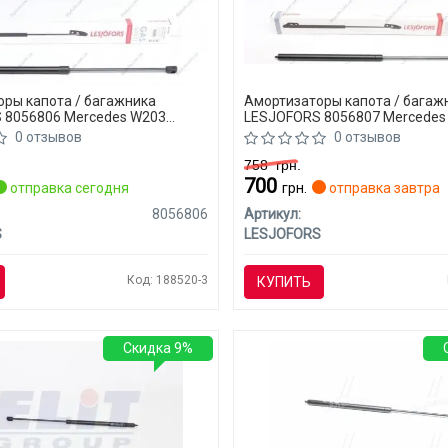
ры капота / багажника
Амортизаторы капота / багаж
 8056806 Mercedes W203
LESJOFORS 8056807 Mercedes
(CLASS-C)
0 отзывов
0 отзывов
758
грн.
700
отправка сегодня
грн.
отправка завтра
8056806
Артикул:
S
LESJOFORS
Код: 188520-3
КУПИТЬ
Скидка 9%