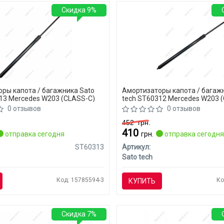
Скидка 9%
ры капота / багажника Sato
Амортизаторы капота / багаж
13 Mercedes W203 (CLASS-C)
tech ST60312 Mercedes W203 
0 отзывов
0 отзывов
452
грн.
410
отправка сегодня
грн.
отправка сегодн
ST60313
Артикул:
Sato tech
Код: 15785594-3
Ко
КУПИТЬ
Скидка 7%