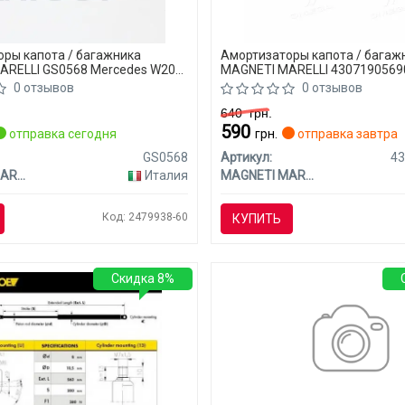
ры капота / багажника
Амортизаторы капота / багаж
ARELLI GS0568 Mercedes W203
MAGNETI MARELLI 4307190569
W203 (CLASS-C)
0 отзывов
0 отзывов
640
грн.
590
отправка сегодня
грн.
отправка завтра
GS0568
Артикул:
4
MAGNETI MARELLI
Италия
MAGNETI MARELLI
Код: 2479938-60
КУПИТЬ
Скидка 8%