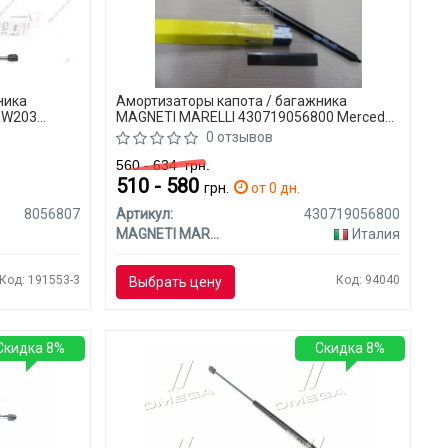
ника
Амортизаторы капота / багажника
 W203
MAGNETI MARELLI 430719056800 Mercedes
W203 (CLASS-C)
0 отзывов
560 - 634
грн.
510 - 580
грн.
от 0 дн.
8056807
Артикул:
430719056800
MAGNETI MARELLI
Италия
Код: 191553-3
Код: 94040
Выбрать цену
Скидка 8%
Скидка 8%