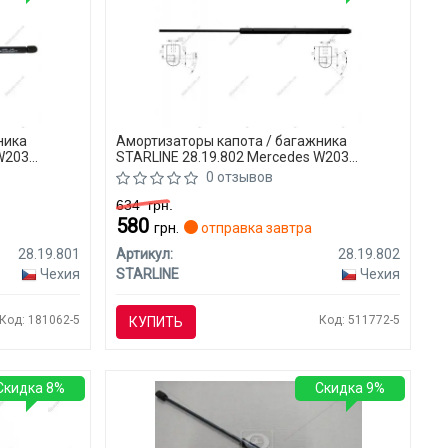
ника
Амортизаторы капота / багажника
 W203
STARLINE 28.19.802 Mercedes W203
(CLASS-C)
0 отзывов
634
грн.
580
грн.
отправка завтра
28.19.801
Артикул:
28.19.802
Чехия
STARLINE
Чехия
Код: 181062-5
Код: 511772-5
КУПИТЬ
Скидка 8%
Скидка 9%