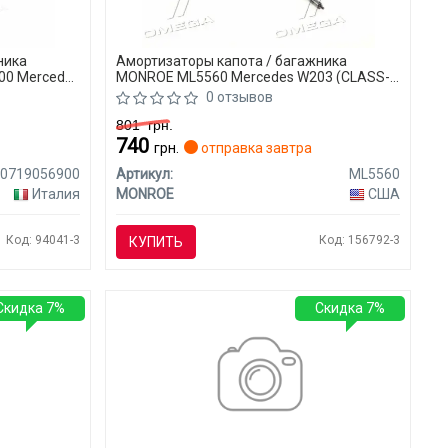
ника
Амортизаторы капота / багажника
00 Mercedes
MONROE ML5560 Mercedes W203 (CLASS-
C)
0 отзывов
801
грн.
740
грн.
отправка завтра
30719056900
Артикул:
ML5560
Италия
MONROE
США
Код: 94041-3
Код: 156792-3
КУПИТЬ
Скидка 7%
Скидка 7%