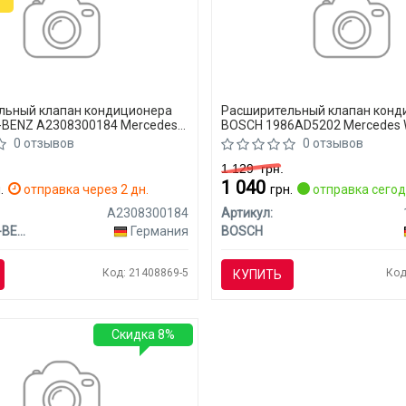
льный клапан кондиционера
Расширительный клапан конд
BENZ A2308300184 Mercedes
BOSCH 1986AD5202 Mercedes
SS-C)
(CLASS-C)
0 отзывов
0 отзывов
1 129
грн.
1 040
.
отправка через 2 дн.
грн.
отправка сего
A2308300184
Артикул:
MERCEDES-BENZ
Германия
BOSCH
Код: 21408869-5
Код
КУПИТЬ
Скидка 8%