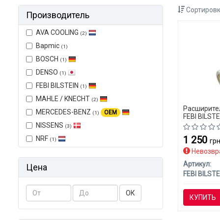
Сортировк
Производитель
AVA COOLING
(2)
Bapmic
(1)
BOSCH
(1)
DENSO
(1)
FEBI BILSTEIN
(1)
MAHLE / KNECHT
(2)
Расширите
MERCEDES-BENZ
OEM
(1)
FEBI BILST
(CLASS-C)
NISSENS
(3)
1 250
NRF
(1)
грн
Невозвр
Артикул:
Цена
FEBI BILSTE
ОК
КУПИТЬ