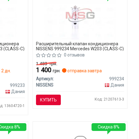
иционера
Расширительный клапан кондиционера
3 (CLASS-C)
NISSENS 999234 Mercedes W203 (CLASS-C)
0 отзывов
1 483
грн.
1 400
 2 дн.
грн.
отправка завтра
Артикул:
999234
NISSENS
Дания
999233
Дания
Код: 21207613-3
КУПИТЬ
д: 13604720-1
Скидка 8%
Скидка 8%