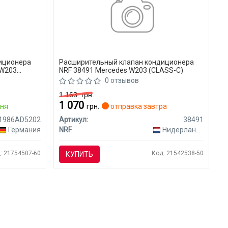
иционера
Расширительный клапан кондиционера
 W203
NRF 38491 Mercedes W203 (CLASS-C)
0 отзывов
1 163
грн.
1 070
дня
грн.
отправка завтра
1986AD5202
Артикул:
38491
Германия
NRF
Нидерланды
: 21754507-60
Код: 21542538-50
КУПИТЬ