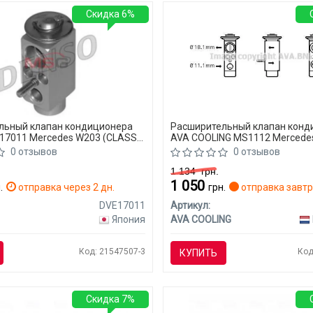
Скидка 6%
льный клапан кондиционера
Расширительный клапан конд
17011 Mercedes W203 (CLASS-
AVA COOLING MS1112 Mercede
(CLASS-C)
0 отзывов
0 отзывов
1 134
грн.
1 050
.
отправка через 2 дн.
грн.
отправка завт
DVE17011
Артикул:
Япония
AVA COOLING
Код: 21547507-3
Код
КУПИТЬ
Скидка 7%