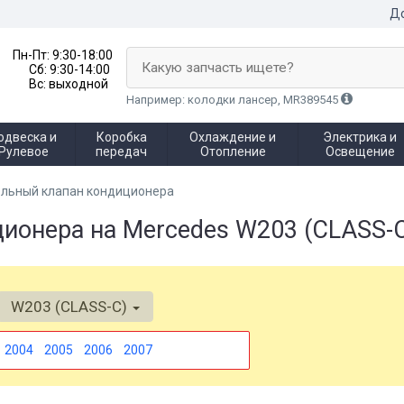
До
Пн-Пт:
9:30-18:00
Какую запчасть ищете?
Сб:
9:30-14:00
Вс:
выходной
Например: колодки лансер, MR389545
одвеска и
Коробка
Охлаждение и
Электрика и
Рулевое
передач
Отопление
Освещение
льный клапан кондиционера
ионера на Mercedes W203 (CLASS-
W203 (CLASS-C)
2004
2005
2006
2007