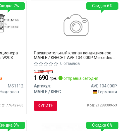
Скидка 7%
Скидка 6%
иционера
Расширительный клапан кондиционера
s W203
MAHLE / KNECHT AVE 104 000P Mercedes
W203 (CLASS-C)
0 отзывов
1 795
грн.
1 690
ра
грн.
отправка сегодня
MS1112
Артикул:
AVE 104 000P
Нидерланды
MAHLE / KNECHT
Германия
: 21776429-60
Код: 21288309-53
КУПИТЬ
Скидка 8%
Скидка 6%