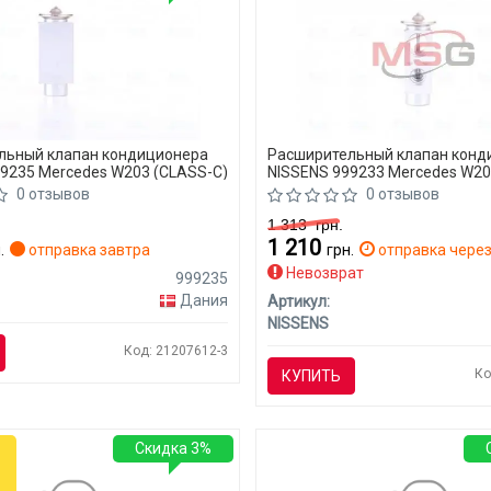
льный клапан кондиционера
Расширительный клапан конд
9235 Mercedes W203 (CLASS-C)
NISSENS 999233 Mercedes W20
0 отзывов
0 отзывов
1 313
грн.
1 210
.
отправка завтра
грн.
отправка через
Невозврат
999235
Дания
Артикул:
NISSENS
Код: 21207612-3
Ко
КУПИТЬ
Скидка 3%