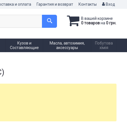
ставка и оплата
Гарантия и возврат
Контакты
Вход
В вашей корзине
0 товаров
на
0 грн.
Кузов и
Масла, автохимия,
Побутова
Составляющие
аксессуары
хімія
C)