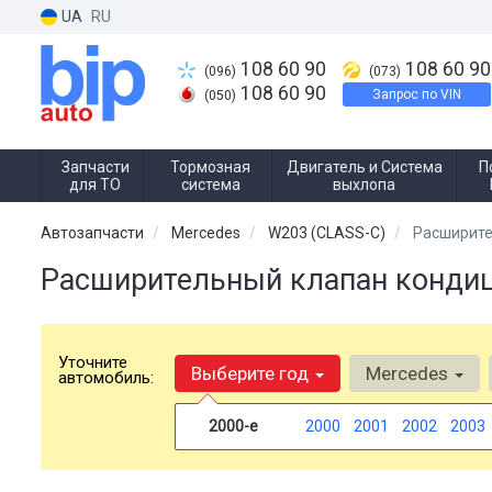
UA
RU
108 60 90
108 60 90
(096)
(073)
108 60 90
Запрос по VIN
(050)
Запчасти
Тормозная
Двигатель и Система
П
для ТО
система
выхлопа
Автозапчасти
Mercedes
W203 (CLASS-C)
Расширите
Расширительный клапан кондиц
Уточните
Выберите год
Mercedes
автомобиль:
2000-е
2000
2001
2002
2003