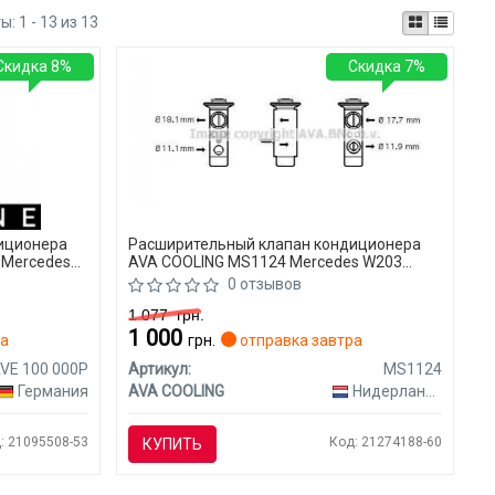
ты:
1 - 13 из 13
Скидка 8%
Скидка 7%
иционера
Расширительный клапан кондиционера
 Mercedes
AVA COOLING MS1124 Mercedes W203
(CLASS-C)
0 отзывов
1 077
грн.
1 000
ра
грн.
отправка завтра
VE 100 000P
Артикул:
MS1124
Германия
AVA COOLING
Нидерланды
: 21095508-53
Код: 21274188-60
КУПИТЬ