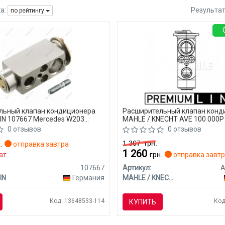
а:
Результа
по рейтингу
льный клапан кондиционера
Расширительный клапан конд
EIN 107667 Mercedes W203
MAHLE / KNECHT AVE 100 000P
W203 (CLASS-C)
0 отзывов
0 отзывов
1 367
грн.
.
отправка завтра
1 260
ат
грн.
отправка завт
107667
Артикул:
A
IN
Германия
MAHLE / KNECHT
Код: 13648533-114
Код
КУПИТЬ