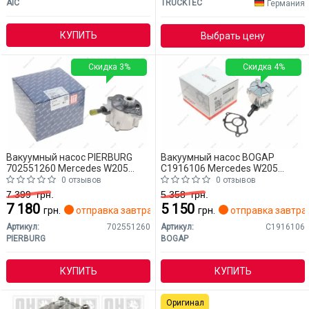
AIC
TRUCKTEC
Германия
КУПИТЬ
Выбрать цену
Скидка 3%
Скидка 4%
Вакуумный насос PIERBURG
Вакуумный насос BOGAP
702551260 Mercedes W205
C1916106 Mercedes W205
(CLASS-C)
(CLASS-C)
0 отзывов
0 отзывов
7 399
грн.
5 358
грн.
7 180
5 150
грн.
отправка завтра
грн.
отправка завтра
Артикул:
702551260
Артикул:
C1916106
PIERBURG
BOGAP
КУПИТЬ
КУПИТЬ
Оригинал