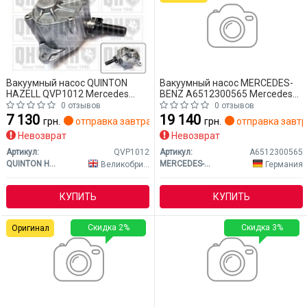
Вакуумный насос QUINTON
Вакуумный насос MERCEDES-
HAZELL QVP1012 Mercedes
BENZ A6512300565 Mercedes
W205 (CLASS-C)
W205 (CLASS-C)
0 отзывов
0 отзывов
7 130
19 140
грн.
отправка завтра
грн.
отправка завт
Невозврат
Невозврат
Артикул:
QVP1012
Артикул:
A6512300565
QUINTON HAZELL
MERCEDES-BENZ
Великобритания
Германия
КУПИТЬ
КУПИТЬ
Скидка 2%
Скидка 3%
Оригинал