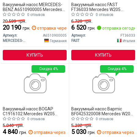
Вакуумный насос MERCEDES-
Вакуумный насос FAST
BENZ A6510900005 Mercedes
FT36033 Mercedes W205
W205 (CLASS-C)
(CLASS-C)
0 отзывов
0 отзывов
20 599
грн.
6 720
грн.
20 190
6 520
грн.
отправка через 2 дн.
грн.
отправка сегодн
Артикул:
A6510900005
Артикул:
FT36033
MERCEDES-BENZ
FAST
Германия
Италия
КУПИТЬ
КУПИТЬ
Скидка 4%
Скидка 4%
Вакуумный насос BOGAP
Вакуумный насос Bapmic
C1916102 Mercedes W205
BF0425320008 Mercedes W205
(CLASS-C)
(CLASS-C)
0 отзывов
0 отзывов
5 040
грн.
5 232
грн.
4 840
5 030
грн.
отправка через 2 дн.
грн.
отправка через 2