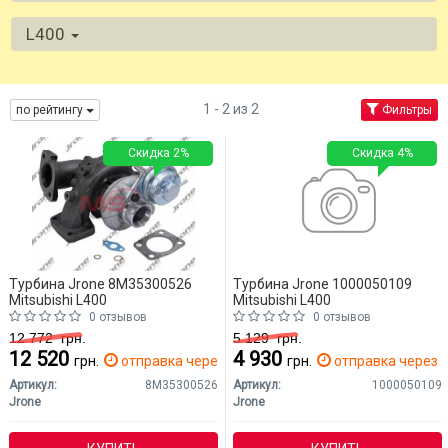
L400
1 - 2 из 2
по рейтингу
Фильтры
Скидка 2%
Скидка 4%
Турбина Jrone 8M35300526
Турбина Jrone 1000050109
Mitsubishi L400
Mitsubishi L400
0 отзывов
0 отзывов
12 772
грн.
5 129
грн.
12 520
4 930
грн.
отправка через 2 дн.
грн.
отправка через 2
Артикул:
8M35300526
Артикул:
1000050109
Jrone
Jrone