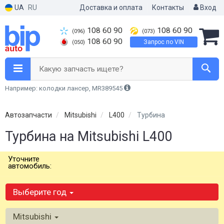
UA
RU
Доставка и оплата
Контакты
Вход
108 60 90
108 60 90
(096)
(073)
108 60 90
Запрос по VIN
(050)
Какую запчасть ищете?
Например: колодки лансер, MR389545
Автозапчасти
Mitsubishi
L400
Турбина
Турбина на Mitsubishi L400
Уточните
автомобиль:
Выберите год
Mitsubishi