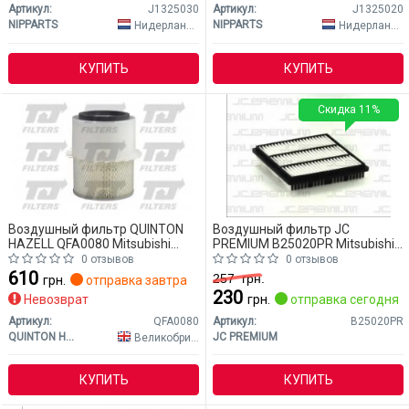
Артикул:
J1325030
Артикул:
J1325020
NIPPARTS
NIPPARTS
Нидерланды
Нидерланды
КУПИТЬ
КУПИТЬ
Скидка 11%
Воздушный фильтр QUINTON
Воздушный фильтр JC
HAZELL QFA0080 Mitsubishi
PREMIUM B25020PR Mitsubishi
L400
L400
0 отзывов
0 отзывов
610
257
грн.
грн.
отправка завтра
230
Невозврат
грн.
отправка сегодня
Артикул:
QFA0080
Артикул:
B25020PR
QUINTON HAZELL
JC PREMIUM
Великобритания
КУПИТЬ
КУПИТЬ