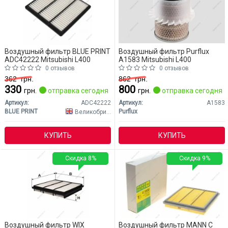
Воздушный фильтр BLUE PRINT
Воздушный фильтр Purflux
ADC42222 Mitsubishi L400
A1583 Mitsubishi L400
0 отзывов
0 отзывов
362
грн.
862
грн.
330
800
грн.
отправка сегодня
грн.
отправка сегодня
Артикул:
ADC42222
Артикул:
A1583
BLUE PRINT
Purflux
Великобритания
КУПИТЬ
КУПИТЬ
Скидка 8%
Скидка 9%
Воздушный фильтр WIX
Воздушный фильтр MANN C