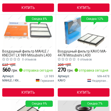
КУПИТЬ
КУПИТЬ
Скидка 8%
Скидка 12%
Воздушный фильтр MAHLE /
Воздушный фильтр KAVO MA-
KNECHT LX 989 Mitsubishi L400
4478 Mitsubishi L400
0 отзывов
0 отзывов
612
грн.
306
грн.
560
270
грн.
отправка сегодня
грн.
отправка сегодня
Артикул:
LX 989
Артикул:
MA-4478
MAHLE / KNECHT
KAVO
Германия
Нидерланды
КУПИТЬ
КУПИТЬ
Скидка 9%
Скидка 7%