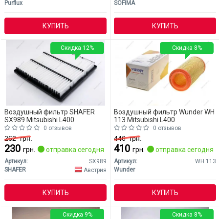
Purflux
SOFIMA
КУПИТЬ
КУПИТЬ
Скидка 12%
Скидка 8%
Воздушный фильтр SHAFER
Воздушный фильтр Wunder WH
SX989 Mitsubishi L400
113 Mitsubishi L400
0 отзывов
0 отзывов
262
грн.
446
грн.
230
410
грн.
отправка сегодня
грн.
отправка сегодня
Артикул:
SX989
Артикул:
WH 113
SHAFER
Wunder
Австрия
КУПИТЬ
КУПИТЬ
Скидка 9%
Скидка 8%