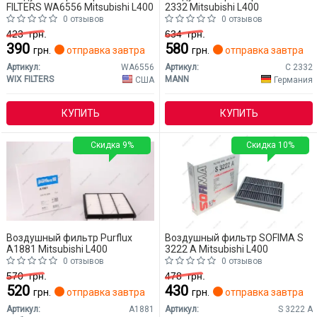
FILTERS WA6556 Mitsubishi L400
2332 Mitsubishi L400
0 отзывов
0 отзывов
423
грн.
634
грн.
390
580
грн.
отправка завтра
грн.
отправка завтра
Артикул:
WA6556
Артикул:
C 2332
WIX FILTERS
MANN
США
Германия
КУПИТЬ
КУПИТЬ
Скидка 9%
Скидка 10%
Воздушный фильтр Purflux
Воздушный фильтр SOFIMA S
A1881 Mitsubishi L400
3222 A Mitsubishi L400
0 отзывов
0 отзывов
570
грн.
478
грн.
520
430
грн.
отправка завтра
грн.
отправка завтра
Артикул:
A1881
Артикул:
S 3222 A