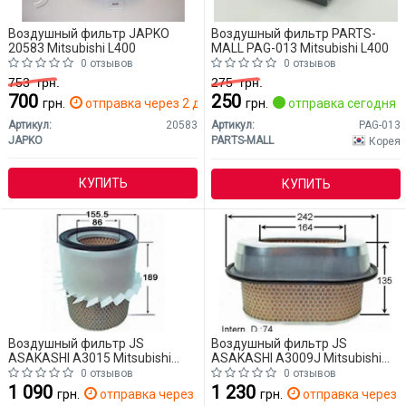
Воздушный фильтр JAPKO
Воздушный фильтр PARTS-
20583 Mitsubishi L400
MALL PAG-013 Mitsubishi L400
0 отзывов
0 отзывов
753
грн.
275
грн.
700
250
грн.
отправка через 2 дн.
грн.
отправка сегодня
Артикул:
20583
Артикул:
PAG-013
JAPKO
PARTS-MALL
Корея
КУПИТЬ
КУПИТЬ
Воздушный фильтр JS
Воздушный фильтр JS
ASAKASHI A3015 Mitsubishi
ASAKASHI A3009J Mitsubishi
L400
L400
0 отзывов
0 отзывов
1 090
1 230
грн.
отправка через 14 дн.
грн.
отправка через 1