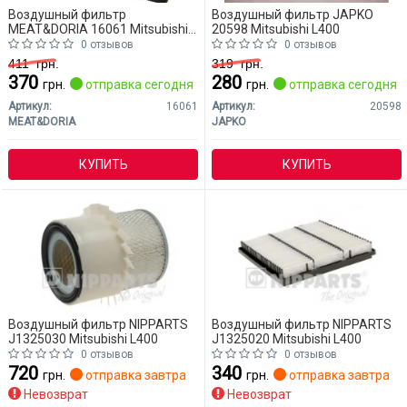
Воздушный фильтр
Воздушный фильтр JAPKO
MEAT&DORIA 16061 Mitsubishi
20598 Mitsubishi L400
L400
0 отзывов
0 отзывов
411
грн.
319
грн.
370
280
грн.
отправка сегодня
грн.
отправка сегодня
Артикул:
16061
Артикул:
20598
MEAT&DORIA
JAPKO
КУПИТЬ
КУПИТЬ
Воздушный фильтр NIPPARTS
Воздушный фильтр NIPPARTS
J1325030 Mitsubishi L400
J1325020 Mitsubishi L400
0 отзывов
0 отзывов
720
340
грн.
отправка завтра
грн.
отправка завтра
Невозврат
Невозврат