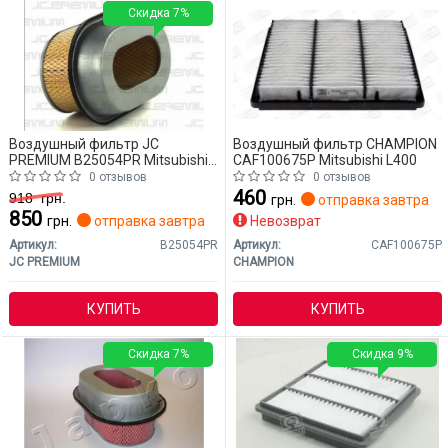
Скидка 7%
Воздушный фильтр JC
Воздушный фильтр CHAMPION
PREMIUM B25054PR Mitsubishi
CAF100675P Mitsubishi L400
L400
0 отзывов
0 отзывов
460
918
грн.
грн.
отправка завтра
850
грн.
отправка завтра
Невозврат
Артикул:
B25054PR
Артикул:
CAF100675P
JC PREMIUM
CHAMPION
КУПИТЬ
КУПИТЬ
Скидка 7%
Скидка 9%