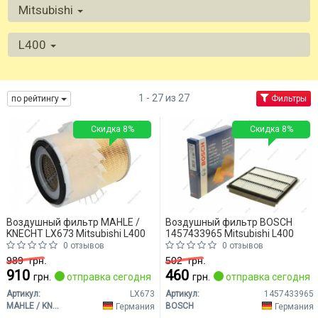
Mitsubishi
L400
1 - 27 из 27
по рейтингу
Фильтры
Скидка 8%
Скидка 8%
Воздушный фильтр MAHLE /
Воздушный фильтр BOSCH
KNECHT LX673 Mitsubishi L400
1457433965 Mitsubishi L400
0 отзывов
0 отзывов
989
грн.
502
грн.
910
460
грн.
отправка сегодня
грн.
отправка сегодня
Артикул:
LX673
Артикул:
1457433965
MAHLE / KNECHT
BOSCH
Германия
Германия