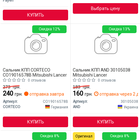
Payen
Выбрать цену
КУПИТЬ
Скидка 12%
Скидка 13%
Сальник КПП CORTECO
Сальник КПП AND 30105038
CO19016578B Mitsubishi Lancer
Mitsubishi Lancer
0 отзывов
0 отзывов
273
грн.
183
грн.
240
160
грн.
отправка завтра
грн.
отправка через 2 д
Артикул:
CO19016578B
Артикул:
30105038
CORTECO
AND
Германия
Украина
КУПИТЬ
КУПИТЬ
Скидка 8%
Скидка 8%
Оригинал