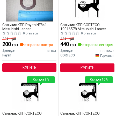
Сальник КПП Payen NF841
Сальник КПП CORTECO
Mitsubishi Lancer
19016578 Mitsubishi Lancer
0 отзывов
0 отзывов
221
грн.
481
грн.
200
440
грн.
отправка завтра
грн.
отправка сегодня
Артикул:
NF841
Артикул:
19016578
Payen
CORTECO
Германия
КУПИТЬ
КУПИТЬ
Скидка 8%
Скидка 10%
Сальник КПП CORTECO
Сальник КПП CORTECO