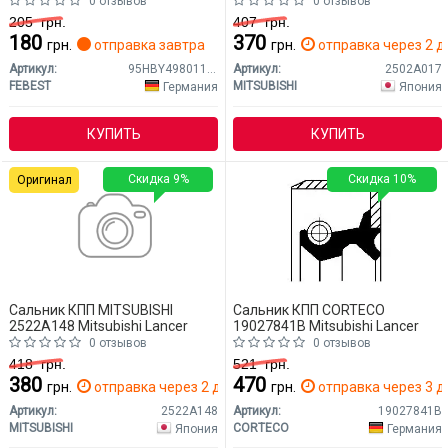
0 отзывов
0 отзывов
205
грн.
407
грн.
180
370
грн.
отправка завтра
грн.
отправка через 2 д
Артикул:
95HBY49801118L
Артикул:
2502A017
FEBEST
MITSUBISHI
Германия
Япония
КУПИТЬ
КУПИТЬ
Скидка 9%
Скидка 10%
Оригинал
Сальник КПП MITSUBISHI
Сальник КПП CORTECO
2522A148 Mitsubishi Lancer
19027841B Mitsubishi Lancer
0 отзывов
0 отзывов
418
грн.
521
грн.
380
470
грн.
отправка через 2 дн.
грн.
отправка через 3 д
Артикул:
2522A148
Артикул:
19027841B
MITSUBISHI
CORTECO
Япония
Германия