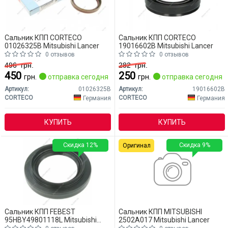
Сальник КПП CORTECO
Сальник КПП CORTECO
01026325B Mitsubishi Lancer
19016602B Mitsubishi Lancer
0 отзывов
0 отзывов
496
грн.
282
грн.
450
250
грн.
отправка сегодня
грн.
отправка сегодня
Артикул:
01026325B
Артикул:
19016602B
CORTECO
CORTECO
Германия
Германия
КУПИТЬ
КУПИТЬ
Скидка 12%
Скидка 9%
Оригинал
Сальник КПП FEBEST
Сальник КПП MITSUBISHI
95HBY49801118L Mitsubishi
2502A017 Mitsubishi Lancer
Lancer