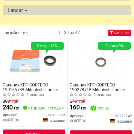
Lancer
1 - 30 из 42
по рейтингу
Фильтры
Скидка 11%
Скидка 9%
Сальник КПП CORTECO
Сальник КПП CORTECO
19016578B Mitsubishi Lancer
19027874B Mitsubishi Lancer
0 отзывов
0 отзывов
269
грн.
176
грн.
240
160
грн.
отправка сегодня
грн.
склад
Артикул:
19016578B
Артикул:
19027874B
CORTECO
Германия
CORTECO
Германия