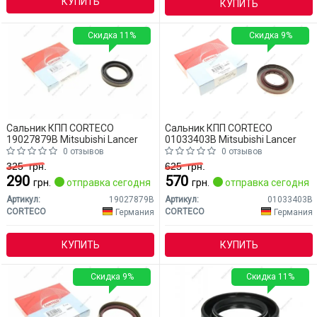
КУПИТЬ
КУПИТЬ
Скидка 11%
Скидка 9%
Сальник КПП CORTECO
Сальник КПП CORTECO
19027879B Mitsubishi Lancer
01033403B Mitsubishi Lancer
0 отзывов
0 отзывов
325
грн.
625
грн.
290
570
грн.
отправка сегодня
грн.
отправка сегодня
Артикул:
19027879B
Артикул:
01033403B
CORTECO
CORTECO
Германия
Германия
КУПИТЬ
КУПИТЬ
Скидка 9%
Скидка 11%