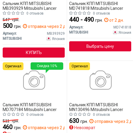
Сальник КПП MITSUBISHI
Сальник КПП MITSUBISHI
MB393929 Mitsubishi Lancer
MD741818 Mitsubishi Lancer
0 отзывов
0 отзывов
440 - 490
547
грн.
грн.
от 2 дн.
500
грн.
отправка через 2 дн.
Артикул:
MD741818
MITSUBISHI
Япония
Артикул:
MB393929
MITSUBISHI
Япония
Выбрать цену
КУПИТЬ
Скидка 10%
Оригинал
Оригинал
Сальник КПП MITSUBISHI
Сальник КПП MITSUBISHI
MD707184 Mitsubishi Lancer
MN130496 Mitsubishi Lancer
0 отзывов
0 отзывов
630
511
грн.
грн.
отправка через 2 д
460
грн.
отправка через 2 дн.
Невозврат