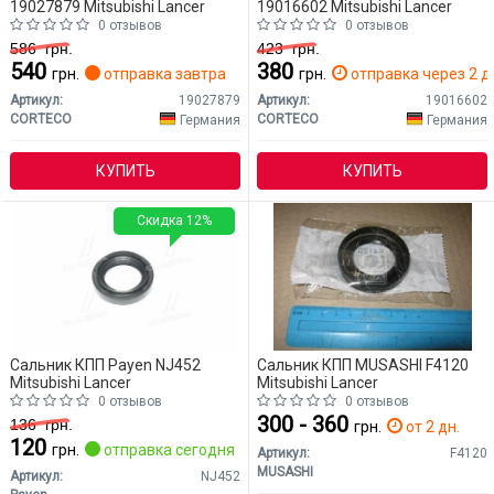
19027879 Mitsubishi Lancer
19016602 Mitsubishi Lancer
0 отзывов
0 отзывов
586
грн.
423
грн.
540
380
грн.
отправка завтра
грн.
отправка через 2 д
Артикул:
19027879
Артикул:
19016602
CORTECO
CORTECO
Германия
Германия
КУПИТЬ
КУПИТЬ
Скидка 12%
Сальник КПП Payen NJ452
Сальник КПП MUSASHI F4120
Mitsubishi Lancer
Mitsubishi Lancer
0 отзывов
0 отзывов
300 - 360
136
грн.
грн.
от 2 дн.
120
грн.
отправка сегодня
Артикул:
F4120
MUSASHI
Артикул:
NJ452