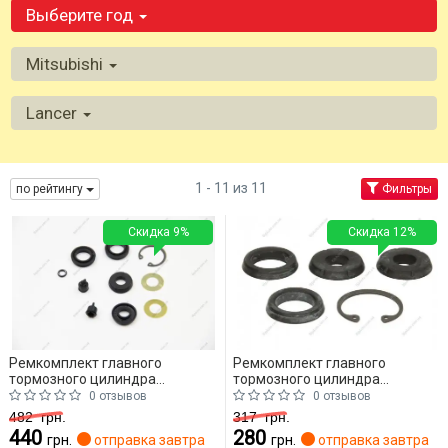
Выберите год
Mitsubishi
Lancer
1 - 11 из 11
по рейтингу
Фильтры
Скидка 9%
Скидка 12%
Ремкомплект главного
Ремкомплект главного
тормозного цилиндра
тормозного цилиндра
AUTOFREN D1 432 Mitsubishi
AUTOFREN D1 298 Mitsubishi
0 отзывов
0 отзывов
Lancer
Lancer
482
грн.
317
грн.
440
280
грн.
отправка завтра
грн.
отправка завтра