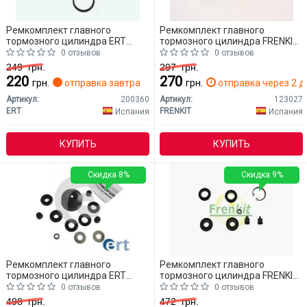
Ремкомплект главного
Ремкомплект главного
тормозного цилиндра ERT
тормозного цилиндра FRENKIT
200360 Mitsubishi Lancer
123027 Mitsubishi Lancer
0 отзывов
0 отзывов
249
грн.
297
грн.
220
270
грн.
отправка завтра
грн.
отправка через 2 д
Артикул:
200360
Артикул:
123027
ERT
FRENKIT
Испания
Испания
КУПИТЬ
КУПИТЬ
Скидка 8%
Скидка 9%
Ремкомплект главного
Ремкомплект главного
тормозного цилиндра ERT
тормозного цилиндра FRENKIT
200581 Mitsubishi Lancer
122032 Mitsubishi Lancer
0 отзывов
0 отзывов
498
грн.
472
грн.