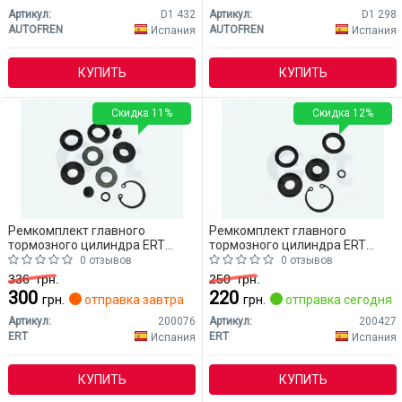
Артикул:
D1 432
Артикул:
D1 298
AUTOFREN
AUTOFREN
Испания
Испания
КУПИТЬ
КУПИТЬ
Скидка 11%
Скидка 12%
Ремкомплект главного
Ремкомплект главного
тормозного цилиндра ERT
тормозного цилиндра ERT
200076 Mitsubishi Lancer
200427 Mitsubishi Lancer
0 отзывов
0 отзывов
336
грн.
250
грн.
300
220
грн.
отправка завтра
грн.
отправка сегодня
Артикул:
200076
Артикул:
200427
ERT
ERT
Испания
Испания
КУПИТЬ
КУПИТЬ