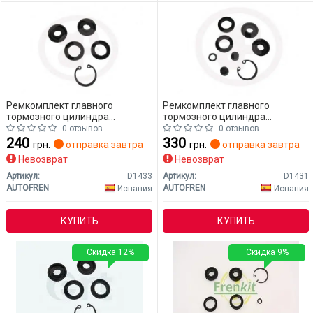
Ремкомплект главного
Ремкомплект главного
тормозного цилиндра
тормозного цилиндра
AUTOFREN D1433 Mitsubishi
AUTOFREN D1431 Mitsubishi
0 отзывов
0 отзывов
Lancer
Lancer
240
330
грн.
отправка завтра
грн.
отправка завтра
Невозврат
Невозврат
Артикул:
D1433
Артикул:
D1431
AUTOFREN
AUTOFREN
Испания
Испания
КУПИТЬ
КУПИТЬ
Скидка 12%
Скидка 9%