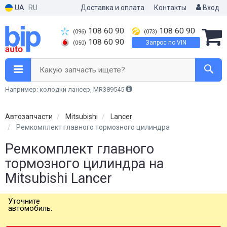
UA
RU
Доставка и оплата
Контакты
Вход
108 60 90
108 60 90
(096)
(073)
108 60 90
Запрос по VIN
(050)
Какую запчасть ищете?
Например: колодки лансер, MR389545
Автозапчасти
Mitsubishi
Lancer
Ремкомплект главного тормозного цилиндра
Ремкомплект главного
тормозного цилиндра на
Mitsubishi Lancer
Уточните
автомобиль: