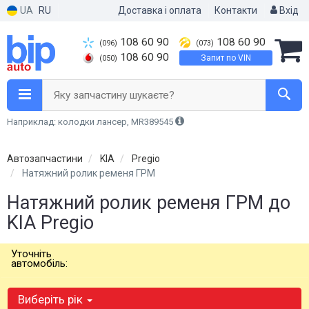
UA
RU
Доставка і оплата
Контакти
Вхід
108 60 90
108 60 90
(096)
(073)
108 60 90
Запит по VIN
(050)
Яку запчастину шукаєте?
Наприклад: колодки лансер, MR389545
Автозапчастини
KIA
Pregio
Натяжний ролик ременя ГРМ
Натяжний ролик ременя ГРМ до
KIA Pregio
Уточніть
автомобіль:
Виберіть рік