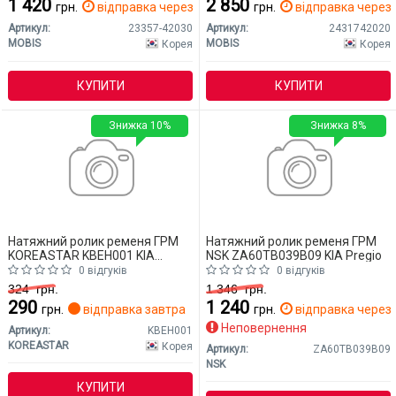
1 420
2 850
грн.
відправка через 2 дн.
грн.
відправка через 
Артикул:
23357-42030
Артикул:
2431742020
MOBIS
MOBIS
Корея
Корея
КУПИТИ
КУПИТИ
Знижка 10%
Знижка 8%
Натяжний ролик ременя ГРМ
Натяжний ролик ременя ГРМ
KOREASTAR KBEH001 KIA
NSK ZA60TB039B09 KIA Pregio
Pregio
0 відгуків
0 відгуків
324
грн.
1 346
грн.
290
1 240
грн.
відправка завтра
грн.
відправка через 
Неповернення
Артикул:
KBEH001
KOREASTAR
Корея
Артикул:
ZA60TB039B09
NSK
КУПИТИ