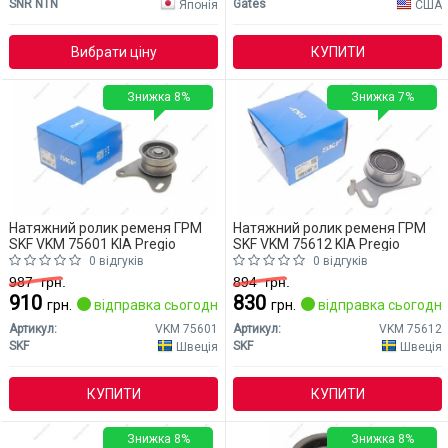
SNR NTN
Gates
Японія
США
Вибрати ціну
КУПИТИ
Знижка 8%
Знижка 7%
Натяжний ролик ременя ГРМ
Натяжний ролик ременя ГРМ
SKF VKM 75601 KIA Pregio
SKF VKM 75612 KIA Pregio
0 відгуків
0 відгуків
987
грн.
894
грн.
910
830
грн.
відправка сьогодні
грн.
відправка сьогодні
Артикул:
VKM 75601
Артикул:
VKM 75612
SKF
SKF
Швеція
Швеція
КУПИТИ
КУПИТИ
Знижка 8%
Знижка 8%