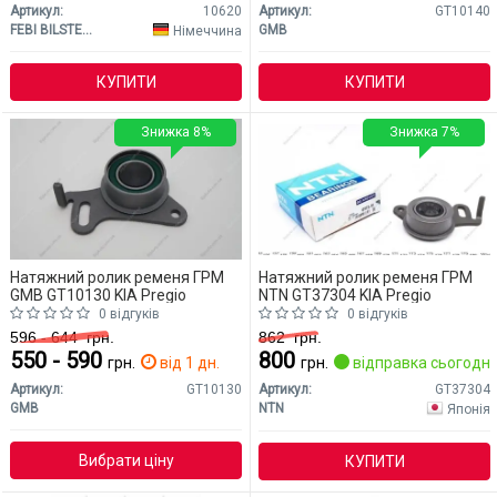
Артикул:
10620
Артикул:
GT10140
FEBI BILSTEIN
GMB
Німеччина
КУПИТИ
КУПИТИ
Знижка 8%
Знижка 7%
Натяжний ролик ременя ГРМ
Натяжний ролик ременя ГРМ
GMB GT10130 KIA Pregio
NTN GT37304 KIA Pregio
0 відгуків
0 відгуків
596 - 644
грн.
862
грн.
550 - 590
800
грн.
від 1 дн.
грн.
відправка сьогодні
Артикул:
GT10130
Артикул:
GT37304
GMB
NTN
Японія
Вибрати ціну
КУПИТИ