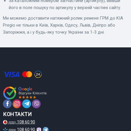
за каталожним номером запчастини (артикулу), ввівши
його в поле пошуку по артикулу у верхній частині сайту.
Ми можемо доставити натяжний ролик ременя ГРМ до KIA
Pregio не тільки в Київ, Харків, Одесу, Львів, Дніпро або
Запоріжжя, а і у будь-яку точку України за 1-3 дні.
КОНТАКТИ
108 60 90
(050)
108 60 90
(096)