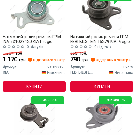
Натяжний ролик ременя ГРМ
Натяжний ролик ременя ГРМ
INA 531023120 KIA Pregio
FEBI BILSTEIN 15279 KIA Pregio
0 відгуків
0 відгуків
1 267
грн.
855
грн.
1 170
790
грн.
відправка завтра
грн.
відправка завтра
Артикул:
531023120
Артикул:
15279
INA
FEBI BILSTEIN
Німеччина
Німеччина
КУПИТИ
КУПИТИ
Знижка 8%
Знижка 7%