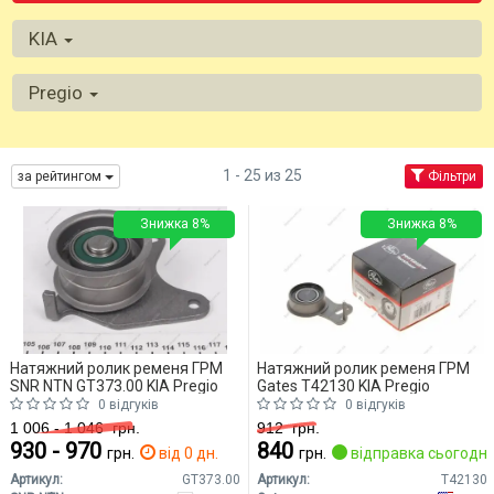
KIA
Pregio
1 - 25 из 25
за рейтингом
Фільтри
Знижка 8%
Знижка 8%
Натяжний ролик ременя ГРМ
Натяжний ролик ременя ГРМ
SNR NTN GT373.00 KIA Pregio
Gates T42130 KIA Pregio
0 відгуків
0 відгуків
1 006 - 1 046
грн.
912
грн.
930 - 970
840
грн.
від 0 дн.
грн.
відправка сьогодні
Артикул:
GT373.00
Артикул:
T42130