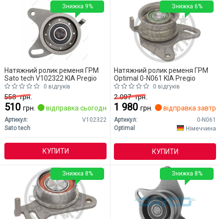
Знижка 9%
Знижка 6%
Натяжний ролик ременя ГРМ
Натяжний ролик ременя ГРМ
Sato tech V102322 KIA Pregio
Optimal 0-N061 KIA Pregio
0 відгуків
0 відгуків
558
грн.
2 097
грн.
510
1 980
грн.
відправка сьогодні
грн.
відправка завтр
Артикул:
V102322
Артикул:
0-N061
Sato tech
Optimal
Німеччина
КУПИТИ
КУПИТИ
Знижка 8%
Знижка 8%