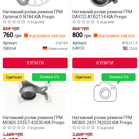
Натяжний ролик ременя ГРМ
Натяжний ролик ременя ГРМ
Optimal 0-N184 KIA Pregio
DAYCO ATB2114 KIA Pregio
0 відгуків
0 відгуків
824
грн.
866
грн.
760
800
грн.
відправка завтра
грн.
відправка завтра
Артикул:
0-N184
Артикул:
ATB2114
Optimal
DAYCO
Німеччина
США
КУПИТИ
КУПИТИ
Знижка 6%
Знижка 5%
Оригінал
Оригінал
Натяжний ролик ременя ГРМ
Натяжний ролик ременя ГРМ
MOBIS 23357-42030 KIA Pregio
MOBIS 2431742020 KIA Pregio
0 відгуків
0 відгуків
1 509
грн.
3 000
грн.