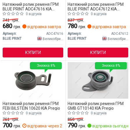
Натяжний ролик ременя ГРМ
Натяжний ролик ременя ГРМ
BLUE PRINT ADC47616 KIA
BLUE PRINT ADC47612 KIA
Pregio
Pregio
0 відгуків
0 відгуків
741
грн.
837
грн.
680
780
грн.
відправка завтра
грн.
відправка завтра
Артикул:
ADC47616
Артикул:
ADC47612
BLUE PRINT
BLUE PRINT
Великобританія
Великобританія
КУПИТИ
КУПИТИ
Знижка 8%
Знижка 8%
Натяжний ролик ременя ГРМ
Натяжний ролик ременя ГРМ
FEBI BILSTEIN 10620 KIA Pregio
GMB GT10140 KIA Pregio
0 відгуків
0 відгуків
761
грн.
856
грн.
700
790
грн.
відправка через 2 дн.
грн.
відправка сьогодні