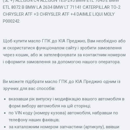
(5L +) ALLISON C4 ALLISON TES-295 BMW ETL 7045 E BMW
ETL 8072 B BMW LA 2634 BMW LT 71141 CATERPILLAR TO-2
CHRYSLER ATF +3 CHRYSLER ATF +4 DAIMLE LIQUI MOLY
P000242.
Щоб купити масло ГПК до КІА Преджио, Вам необхідно або
ж скористатися функціоналом сайту і зробити замовлення
через кошик, або ж зателефонувати за контактним номером
і оформити замовлення за допомогою нашого оператора.
Ви можете підібрати масло ГПК до КІА Преджио одним із
зручних для вас способів:
вказавши рік випуску і модифікацію вашого автомобіля в
формі вибору автомобіля на цій сторінці;
по VIN коду (номеру кузова) автомобіля, набравши по
телефону наших фахівців;
за каталожним номером запчастини (артикулу), ввівши