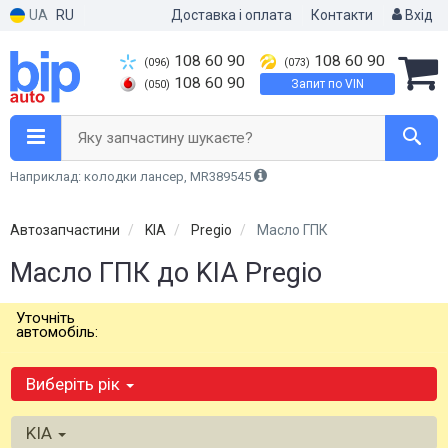
UA
RU
Доставка і оплата
Контакти
Вхід
108 60 90
108 60 90
(096)
(073)
108 60 90
Запит по VIN
(050)
Яку запчастину шукаєте?
Наприклад: колодки лансер, MR389545
Автозапчастини
KIA
Pregio
Масло ГПК
Масло ГПК до KIA Pregio
Уточніть
автомобіль:
Виберіть рік
KIA