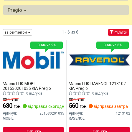
Pregio
1 - 6 из 6
за рейтингом
Фільтри
Знижка 9%
Знижка 8%
Масло ГПК MOBIL
Масло ГПК RAVENOL 1213102
201530201035 KIA Pregio
KIA Pregio
0 відгуків
0 відгуків
689
грн.
609
грн.
630
560
грн.
відправка сьогодні
грн.
відправка завтра
Артикул:
201530201035
Артикул:
1213102
MOBIL
RAVENOL