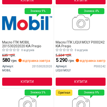
КУПИТИ
КУПИТИ
Знижка 9%
Знижка 4%
Масло ГПК MOBIL
Масло ГПК LIQUI MOLY P000242
201530202020 KIA Pregio
KIA Pregio
0 відгуків
0 відгуків
635
грн.
5 504
грн.
580
5 290
грн.
відправка завтра
грн.
відправка завтр
Артикул:
201530202020
Артикул:
P000242
MOBIL
LIQUI MOLY
КУПИТИ
КУПИТИ
Знижка 5%
Знижка 9%
Оригінал