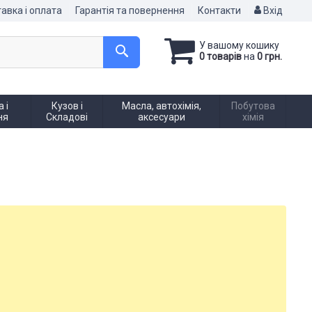
авка і оплата
Гарантія та повернення
Контакти
Вхід
У вашому кошику
0 товарів
на
0 грн.
 і
Кузов і
Масла, автохімія,
Побутова
ня
Складові
аксесуари
хімія