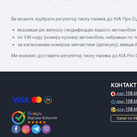
Ви можете підібрати регулятор тиску палива до КІА Про Сі
вказавши рік випуску і модифікацію вашого автомобіля в
по VIN коду (номеру кузова) автомобіля, набравши по т
за каталожним номером запчастини (артикулу), ввівши йо
Ми можемо доставити регулятор тиску палива до KIA Pro Ceed
КОНТАКТ
108 6
(050)
108 6
(096)
108 6
(073)
Запит по VI