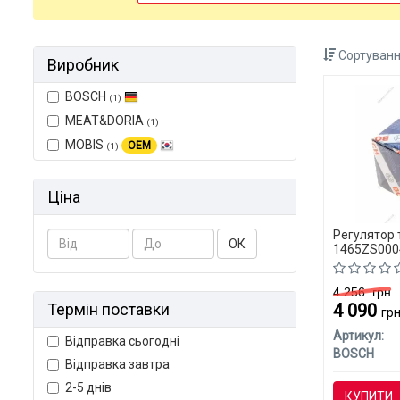
Сортуванн
Виробник
BOSCH
(1)
MEAT&DORIA
(1)
MOBIS
OEM
(1)
Ціна
Регулятор 
ОК
1465ZS0004
4 256
грн.
Термін поставки
4 090
грн
Артикул:
Відправка сьогодні
BOSCH
Відправка завтра
2-5 днів
КУПИТИ