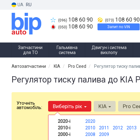
UA
RU
108 60 90
108 60 90
(096)
(073)
108 60 90
Запит по VIN
(050)
Запчастини
Гальмівна
Двигун і система
для ТО
система
вихлопу
Автозапчастини
KIA
Pro Ceed
Регулятор тиску пали
Регулятор тиску палива до KIA 
Уточніть
Виберіть рік
KIA
Pro Ce
автомобіль:
2020-і
2020
2010-і
2010
2011
2012
2013
2000-і
2008
2009