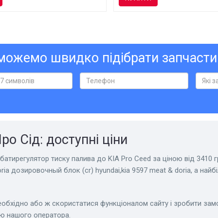
ожемо швидко підібрати запчасти
ро Сід: доступні ціни
батирегулятор тиску палива до KIA Pro Ceed за ціною від 3410 г
ia дозировочный блок (cr) hyundai,kia 9597 meat & doria, а най
еобхідно або ж скористатися функціоналом сайту і зробити за
ю нашого оператора.