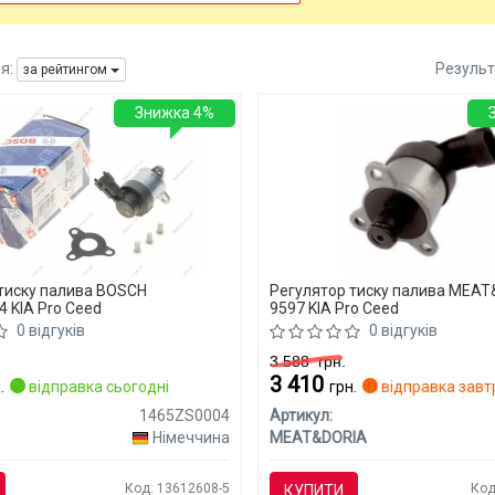
я:
Результ
за рейтингом
Знижка 4%
тиску палива BOSCH
Регулятор тиску палива MEA
 KIA Pro Ceed
9597 KIA Pro Ceed
0 відгуків
0 відгуків
3 588
грн.
3 410
.
відправка сьогодні
грн.
відправка завт
1465ZS0004
Артикул:
Німеччина
MEAT&DORIA
Код: 13612608-5
Код
КУПИТИ