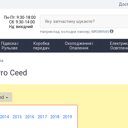
Дост
Пн-Пт:
9:30-18:00
Яку запчастину шукаєте?
Сб:
9:30-14:00
Нд:
вихідний
Наприклад: колодки лансер, MR389545
Підвіска і
Коробка
Охолодження і
Електрика
Рульове
передач
Опалення
Освітлен
ва
Pro Ceed
ed
2014
2015
2016
2017
2018
2019