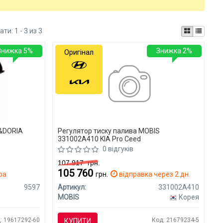
ати:
1 - 3 из 3
Знижка 5%
Знижка 2%
Оригінал
T&DORIA
Регулятор тиску палива MOBIS
331002A410 KIA Pro Ceed
0 відгуків
107 917
грн.
105 760
ра
грн.
відправка через 2 дн.
9597
Артикул:
331002A410
MOBIS
Корея
: 19617292-60
Код: 21679234-5
КУПИТИ