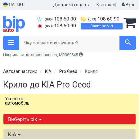
UA
RU
Доставка і оплата
Контакти
Вхід
108 60 90
108 60 90
(096)
(073)
108 60 90
Запит по VIN
(050)
Яку запчастину шукаєте?
Наприклад: колодки лансер, MR389545
Автозапчастини
KIA
Pro Ceed
Крило
Крило до KIA Pro Ceed
Уточніть
автомобіль:
Виберіть рік
KIA