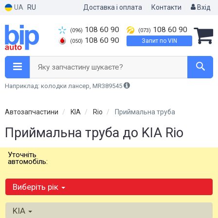
UA
RU
Доставка і оплата
Контакти
Вхід
108 60 90
108 60 90
(096)
(073)
108 60 90
Запит по VIN
(050)
Яку запчастину шукаєте?
Наприклад: колодки лансер, MR389545
Автозапчастини
KIA
Rio
Приймальна труба
Приймальна труба до KIA Rio
Уточніть
автомобіль:
Виберіть рік
KIA