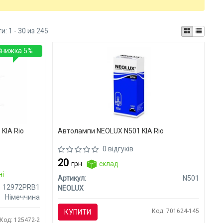
ти:
1 - 30 из 245
Знижка 5%
KIA Rio
Автолампи NEOLUX N501 KIA Rio
0 відгуків
20
грн.
склад
ні
Артикул:
N501
12972PRB1
NEOLUX
Німеччина
Код: 701624-145
КУПИТИ
Код: 125472-2