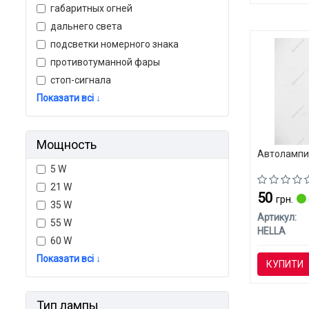
габаритных огней
дальнего света
подсветки номерного знака
противотуманной фары
стоп-сигнала
Показати всі ↓
Мощность
Автолампи 
5 W
21 W
50
грн.
35 W
Артикул:
55 W
HELLA
60 W
Показати всі ↓
КУПИТИ
Тип лампы