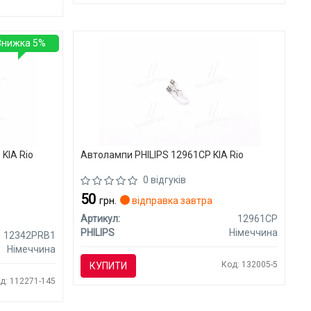
Знижка 5%
KIA Rio
Автолампи PHILIPS 12961CP KIA Rio
0 відгуків
50
грн.
відправка завтра
Артикул:
12961CP
PHILIPS
Німеччина
12342PRB1
Німеччина
Код: 132005-5
КУПИТИ
д: 112271-145