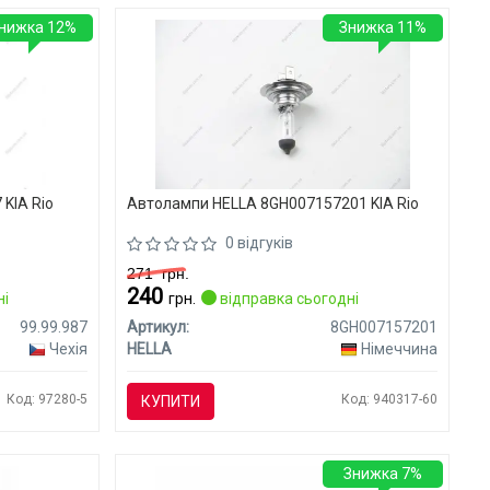
нижка 12%
Знижка 11%
 KIA Rio
Автолампи HELLA 8GH007157201 KIA Rio
0 відгуків
271
грн.
240
ні
грн.
відправка сьогодні
99.99.987
Артикул:
8GH007157201
Чехія
HELLA
Німеччина
Код: 97280-5
Код: 940317-60
КУПИТИ
Знижка 7%