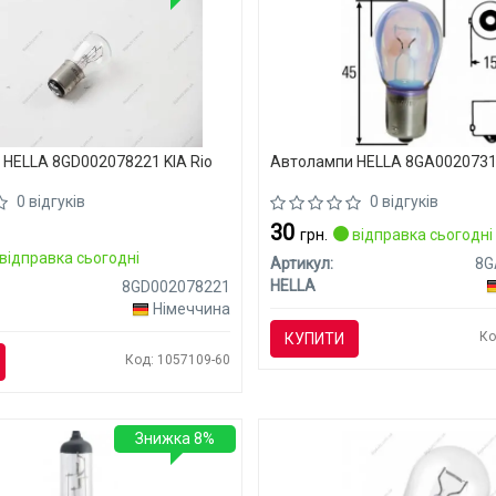
HELLA 8GD002078221 KIA Rio
Автолампи HELLA 8GA00207312
0 відгуків
0 відгуків
30
грн.
відправка сьогодні
відправка сьогодні
Артикул:
8G
HELLA
8GD002078221
Німеччина
Ко
КУПИТИ
Код: 1057109-60
Знижка 8%