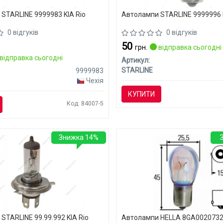
STARLINE 9999983 KIA Rio
Автолампи STARLINE 9999996 K
0 відгуків
0 відгуків
50
грн.
відправка сьогодні
відправка сьогодні
Артикул:
STARLINE
9999983
Чехія
КУПИТИ
Код: 84007-5
Знижка 14%
STARLINE 99.99.992 KIA Rio
Автолампи HELLA 8GA00207327