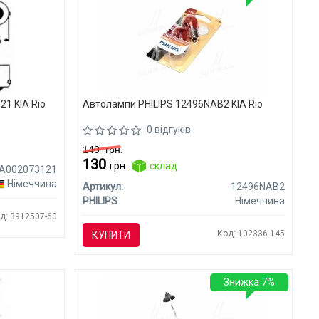
1 KIA Rio
Автолампи PHILIPS 12496NAB2 KIA Rio
0 відгуків
140
грн.
130
грн.
склад
A002073121
Німеччина
Артикул:
12496NAB2
PHILIPS
Німеччина
д: 3912507-60
Код: 102336-145
КУПИТИ
Знижка 7%