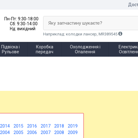
Дост
Пн-Пт:
9:30-18:00
Яку запчастину шукаєте?
Сб:
9:30-14:00
Нд:
вихідний
Наприклад: колодки лансер, MR389545
Підвіска і
Коробка
Охолодження і
Електрика
Рульове
передач
Опалення
Освітлен
2014
2015
2016
2017
2018
2019
2004
2005
2006
2007
2008
2009