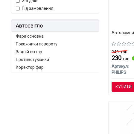
2-5 днів
Під замовлення
Автосвітло
Автолампи 
Фара основна
Покажчики повороту
249
грн.
Задній ліхтар
230
грн.
Противотуманки
Артикул:
Коректор фар
PHILIPS
КУПИТИ