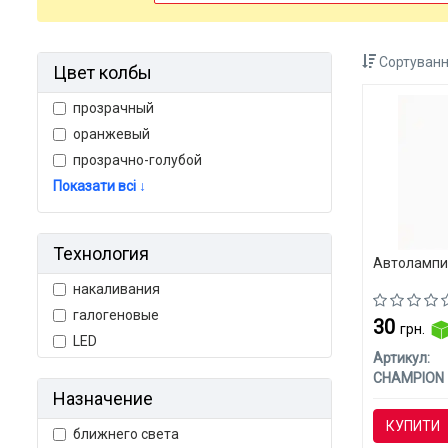
Сортуванн
Цвет колбы
прозрачный
оранжевый
прозрачно-голубой
Показати всі ↓
Технология
Автолампи
накаливания
галогеновые
30
грн.
LED
Артикул:
CHAMPION
Назначение
КУПИТИ
ближнего света