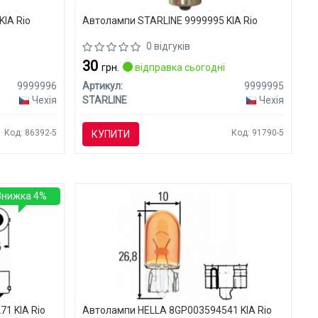
IA Rio
Автолампи STARLINE 9999995 KIA Rio
0 відгуків
30
грн.
відправка сьогодні
9999996
Артикул:
9999995
Чехія
STARLINE
Чехія
Код: 86392-5
Код: 91790-5
КУПИТИ
Знижка 4%
1 KIA Rio
Автолампи HELLA 8GP003594541 KIA Rio