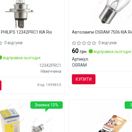
PHILIPS 12342PRC1 KIA Rio
Автолампи OSRAM 7506 KIA Ri
0 відгуків
0 відгуків
60
грн.
відправка сьогодні
відправка сьогодні
Артикул:
OSRAM
12342PRC1
Німеччина
КУПИТИ
Код: 109983-5
Знижка 10%