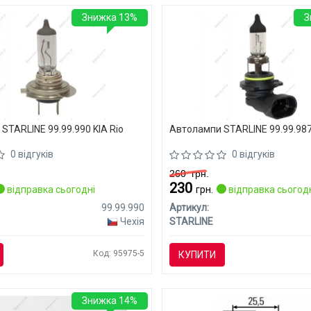
Знижка 13%
З
STARLINE 99.99.990 KIA Rio
Автолампи STARLINE 99.99.987
0 відгуків
0 відгуків
260
грн.
230
відправка сьогодні
грн.
відправка сьогод
99.99.990
Артикул:
Чехія
STARLINE
Код: 95975-5
КУПИТИ
Знижка 14%