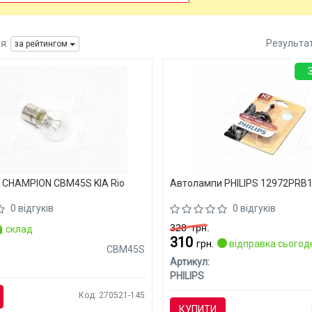
я:
Результа
за рейтингом
 CHAMPION CBM45S KIA Rio
Автолампи PHILIPS 12972PRB1 
0 відгуків
0 відгуків
328
грн.
склад
310
грн.
відправка сьогод
CBM45S
Артикул:
PHILIPS
Код: 270521-145
КУПИТИ