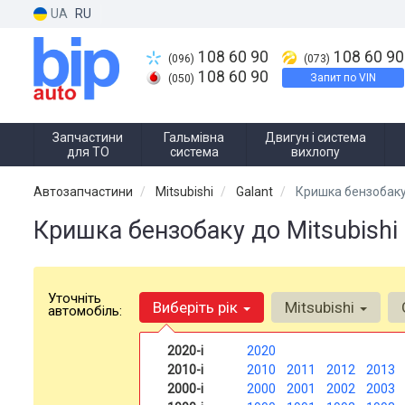
UA
RU
108 60 90
108 60 90
(096)
(073)
108 60 90
Запит по VIN
(050)
Запчастини
Гальмівна
Двигун і система
для ТО
система
вихлопу
Автозапчастини
Mitsubishi
Galant
Кришка бензобак
Кришка бензобаку до Mitsubishi 
Уточніть
Виберіть рік
Mitsubishi
автомобіль:
2020-і
2020
2010-і
2010
2011
2012
2013
2000-і
2000
2001
2002
2003