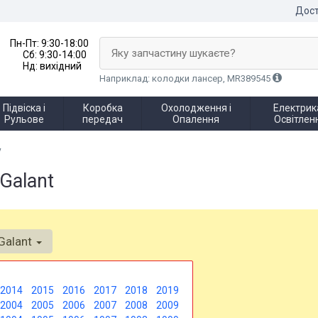
Дост
Пн-Пт:
9:30-18:00
Яку запчастину шукаєте?
Сб:
9:30-14:00
Нд:
вихідний
Наприклад: колодки лансер, MR389545
Підвіска і
Коробка
Охолодження і
Електрика
Рульове
передач
Опалення
Освітлен
у
Galant
Galant
2014
2015
2016
2017
2018
2019
2004
2005
2006
2007
2008
2009