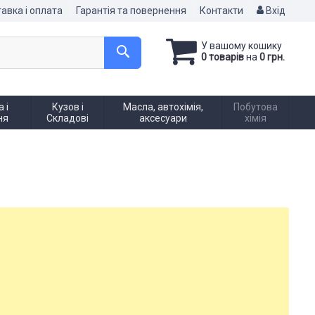
авка і оплата
Гарантія та повернення
Контакти
Вхід
У вашому кошику
0 товарів
на
0 грн.
 і
Кузов і
Масла, автохімія,
Побутова
ня
Складові
аксесуари
хімія