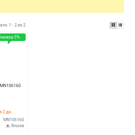
ати:
1 - 2 из 2
Знижка 5%
I MN106160
 2 дн.
MN106160
Японія