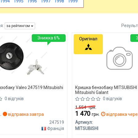
1994
1995
1996
1997
1998
1999
я:
Результ
за рейтингом
Знижка 6%
Оригінал
зобаку Valeo 247519 Mitsubishi
Кришка бензобаку MITSUBISH
Mitsubishi Galant
0 відгуків
0 відгуків
1 554
грн.
1 470
.
відправка завтра
грн.
відправка через
247519
Артикул:
Франція
MITSUBISHI