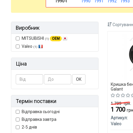
1990-і
1990
1991
1992
1993
Сортуванн
Виробник
MITSUBISHI
OEM
(1)
Valeo
(1)
Ціна
ОК
Кришка бен
Galant
Термін поставки
1 799
грн.
1 700
грн
Відправка сьогодні
Артикул:
Відправка завтра
Valeo
2-5 днів