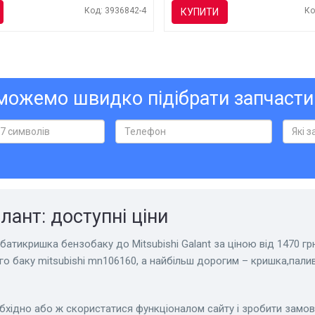
Код: 3936842-4
Ко
КУПИТИ
ожемо швидко підібрати запчасти
лант: доступні ціни
атикришка бензобаку до Mitsubishi Galant за ціною від 1470 грн
о баку mitsubishi mn106160, а найбільш дорогим – кришка,пали
обхідно або ж скористатися функціоналом сайту і зробити замо