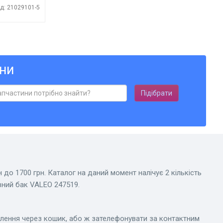
д: 21029101-5
ни
Підібрати
 до 1700 грн. Каталог на даний момент налічує 2 кількість
вний бак VALEO 247519.
влення через кошик, або ж зателефонувати за контактним