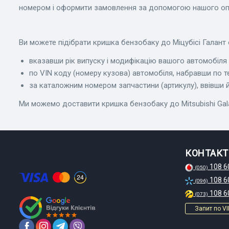
номером і оформити замовлення за допомогою нашого оп
Ви можете підібрати кришка бензобаку до Міцубісі Галант 
вказавши рік випуску і модифікацію вашого автомобіля в
по VIN коду (номеру кузова) автомобіля, набравши по т
за каталожним номером запчастини (артикулу), ввівши йо
Ми можемо доставити кришка бензобаку до Mitsubishi Galant 
КОНТАКТ
108 6
(050)
108 6
(096)
108 6
(073)
Запит по VI