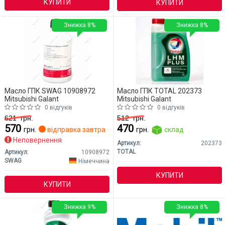
КУПИТИ
КУПИТИ
Знижка 8%
Знижка 8%
Масло ГПК SWAG 10908972
Масло ГПК TOTAL 202373
Mitsubishi Galant
Mitsubishi Galant
0 відгуків
0 відгуків
621
грн.
512
грн.
570
470
грн.
відправка завтра
грн.
склад
Неповернення
Артикул:
202373
TOTAL
Артикул:
10908972
SWAG
Німеччина
КУПИТИ
КУПИТИ
Знижка 9%
Знижка 8%