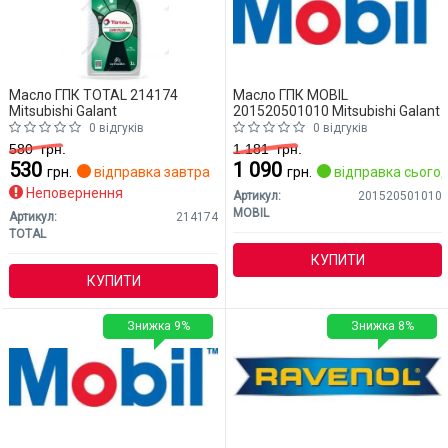
Масло ГПК TOTAL 214174
Масло ГПК MOBIL
Mitsubishi Galant
201520501010 Mitsubishi Galant
0 відгуків
0 відгуків
580
грн.
1 181
грн.
530
1 090
грн.
відправка завтра
грн.
відправка сьогод
Неповернення
Артикул:
201520501010
MOBIL
Артикул:
214174
TOTAL
КУПИТИ
КУПИТИ
Знижка 9%
Знижка 8%