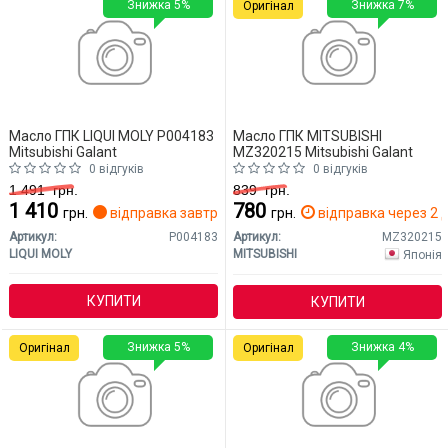
Знижка 5%
Знижка 7%
Оригінал
Масло ГПК LIQUI MOLY P004183
Масло ГПК MITSUBISHI
Mitsubishi Galant
MZ320215 Mitsubishi Galant
0 відгуків
0 відгуків
1 491
грн.
839
грн.
1 410
780
грн.
відправка завтра
грн.
відправка через 2 д
Артикул:
P004183
Артикул:
MZ320215
LIQUI MOLY
MITSUBISHI
Японія
КУПИТИ
КУПИТИ
Знижка 5%
Знижка 4%
Оригінал
Оригінал