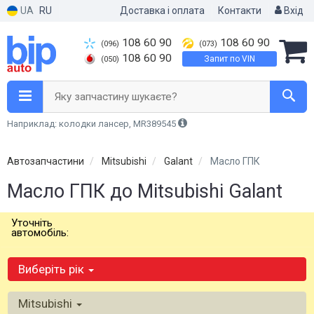
UA
RU
Доставка і оплата
Контакти
Вхід
108 60 90
108 60 90
(096)
(073)
108 60 90
Запит по VIN
(050)
Яку запчастину шукаєте?
Наприклад: колодки лансер, MR389545
Автозапчастини
Mitsubishi
Galant
Масло ГПК
Масло ГПК до Mitsubishi Galant
Уточніть
автомобіль:
Виберіть рік
Mitsubishi