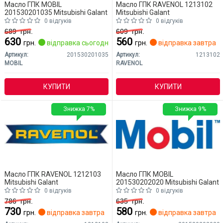
Масло ГПК MOBIL
Масло ГПК RAVENOL 1213102
201530201035 Mitsubishi Galant
Mitsubishi Galant
0 відгуків
0 відгуків
689
грн.
609
грн.
630
560
грн.
відправка сьогодні
грн.
відправка завтра
Артикул:
201530201035
Артикул:
1213102
MOBIL
RAVENOL
КУПИТИ
КУПИТИ
Знижка 7%
Знижка 9%
Масло ГПК RAVENOL 1212103
Масло ГПК MOBIL
Mitsubishi Galant
201530202020 Mitsubishi Galant
0 відгуків
0 відгуків
786
грн.
635
грн.
730
580
грн.
відправка завтра
грн.
відправка завтра