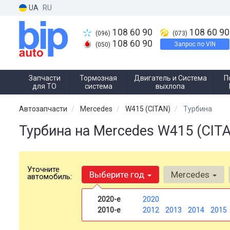
UA
RU
108 60 90
108 60 90
(096)
(073)
108 60 90
Запрос по VIN
(050)
Запчасти
Тормозная
Двигатель и Система
П
для ТО
система
выхлопа
Автозапчасти
Mercedes
W415 (CITAN)
Турбина
Турбина на Mercedes W415 (CIT
Уточните
Выберите год
Mercedes
автомобиль:
2020-е
2020
2010-е
2012
2013
2014
2015