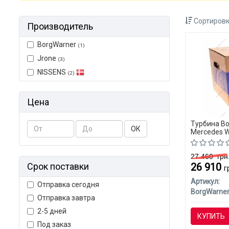
Сортировк
Производитель
BorgWarner
(1)
Jrone
(3)
NISSENS
(2)
Цена
Турбина Bo
ОК
Mercedes W
27 460
грн
Срок поставки
26 910
г
Артикул:
Отправка сегодня
BorgWarne
Отправка завтра
2-5 дней
КУПИТЬ
Под заказ