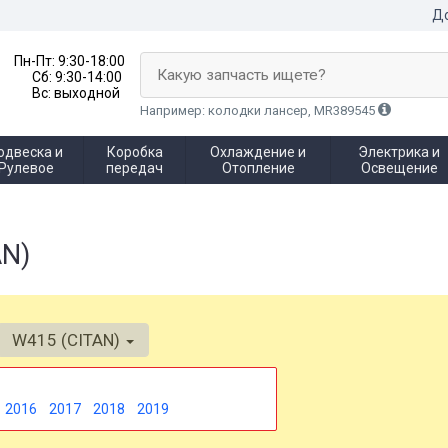
До
Пн-Пт:
9:30-18:00
Какую запчасть ищете?
Сб:
9:30-14:00
Вс:
выходной
Например: колодки лансер, MR389545
одвеска и
Коробка
Охлаждение и
Электрика и
Рулевое
передач
Отопление
Освещение
AN)
W415 (CITAN)
2016
2017
2018
2019