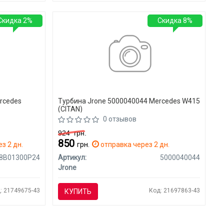
Скидка 2%
Скидка 8%
rcedes
Турбина Jrone 5000040044 Mercedes W415
(CITAN)
0 отзывов
924
грн.
850
з 2 дн.
грн.
отправка через 2 дн.
8B01300P24
Артикул:
5000040044
Jrone
: 21749675-43
Код: 21697863-43
КУПИТЬ