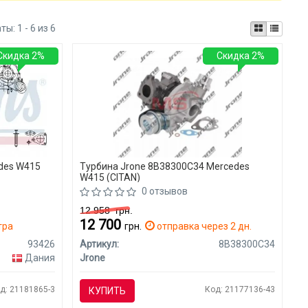
аты:
1 - 6 из 6
Скидка 2%
Скидка 2%
des W415
Турбина Jrone 8B38300C34 Mercedes
W415 (CITAN)
0 отзывов
12 958
грн.
12 700
тра
грн.
отправка через 2 дн.
93426
Артикул:
8B38300C34
Дания
Jrone
д: 21181865-3
Код: 21177136-43
КУПИТЬ