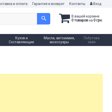
ставка и оплата
Гарантия и возврат
Контакты
Вход
В вашей корзине
0 товаров
на
0 грн.
Кузов и
Масла, автохимия,
Побутова
Составляющие
аксессуары
хімія