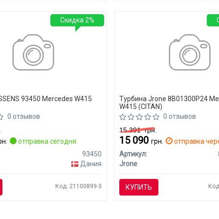
Скидка 2%
SSENS 93450 Mercedes W415
Турбина Jrone 8B01300P24 Me
W415 (CITAN)
0 отзывов
0 отзывов
.
15 391
грн.
15 090
рн.
отправка сегодня
грн.
отправка чере
93450
Артикул:
Дания
Jrone
Код: 21100899-3
Код
КУПИТЬ