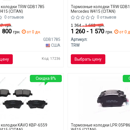
 колодки TRW GDB1785
Тормозные колодки TRW GDB
415 (CITAN)
Mercedes W415 (CITAN)
0 отзывов
0 отзывов
907
грн.
1 364 - 1 662
грн.
1 800
1 260 - 1 570
грн.
от 0 дн.
грн.
от 0 д
GDB1785
Артикул:
США
TRW
Код: 17236
цену
Выбрать цену
Скидка 8%
 колодки KAVO KBP-6559
Тормозные колодки LPR 05P8
415 (CITAN)
W415 (CITAN)