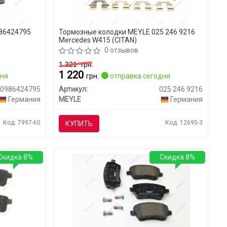
86424795
Тормозные колодки MEYLE 025 246 9216
Mercedes W415 (CITAN)
0 отзывов
1 321
грн.
1 220
дня
грн.
отправка сегодня
0986424795
Артикул:
025 246 9216
Германия
MEYLE
Германия
Код: 7997-60
Код: 12695-3
КУПИТЬ
Скидка 8%
Скидка 8%