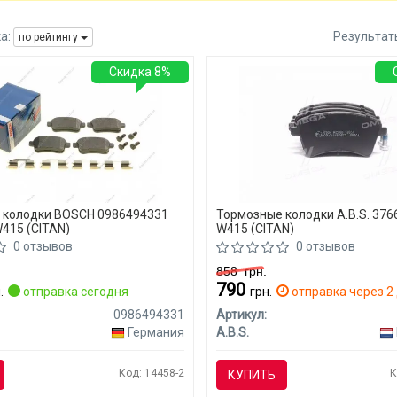
а:
Результат
по рейтингу
Скидка 8%
 колодки BOSCH 0986494331
Тормозные колодки A.B.S. 376
415 (CITAN)
W415 (CITAN)
0 отзывов
0 отзывов
858
грн.
790
.
отправка сегодня
грн.
отправка через 2 
0986494331
Артикул:
Германия
A.B.S.
Код: 14458-2
К
КУПИТЬ