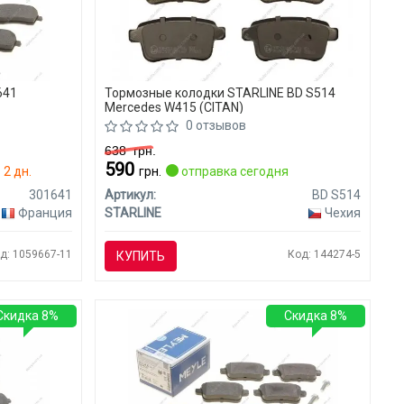
641
Тормозные колодки STARLINE BD S514
Mercedes W415 (CITAN)
0 отзывов
638
грн.
590
 2 дн.
грн.
отправка сегодня
301641
Артикул:
BD S514
Франция
STARLINE
Чехия
д: 1059667-11
Код: 144274-5
КУПИТЬ
Скидка 8%
Скидка 8%