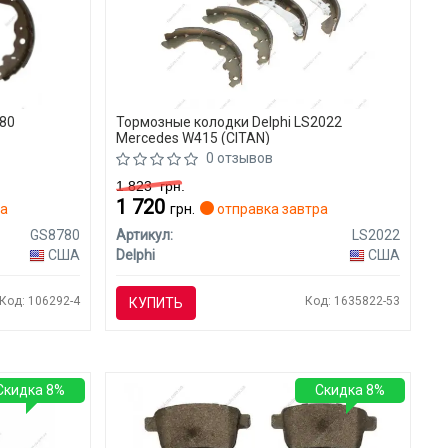
80
Тормозные колодки Delphi LS2022
Mercedes W415 (CITAN)
0 отзывов
1 823
грн.
1 720
ра
грн.
отправка завтра
GS8780
Артикул:
LS2022
США
Delphi
США
Код: 106292-4
Код: 1635822-53
КУПИТЬ
Скидка 8%
Скидка 8%