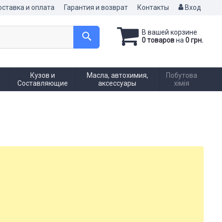
ставка и оплата
Гарантия и возврат
Контакты
Вход
В вашей корзине
0 товаров
на
0 грн.
Кузов и
Масла, автохимия,
Побутова
Составляющие
аксессуары
хімія