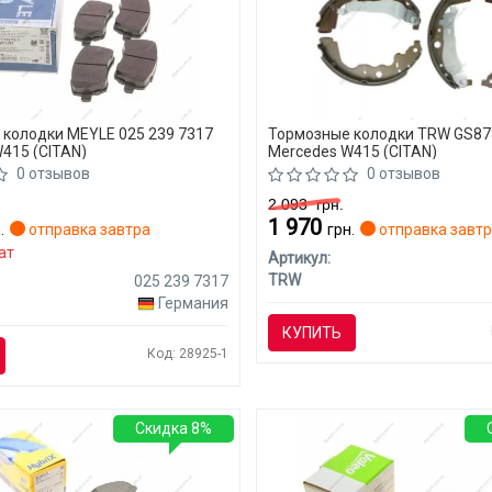
колодки MEYLE 025 239 7317
Тормозные колодки TRW GS87
415 (CITAN)
Mercedes W415 (CITAN)
0 отзывов
0 отзывов
2 093
грн.
1 970
.
отправка завтра
грн.
отправка завт
ат
Артикул:
TRW
025 239 7317
Германия
КУПИТЬ
Код: 28925-1
Скидка 8%