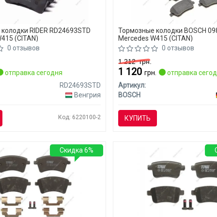
 колодки RIDER RD24693STD
Тормозные колодки BOSCH 09
415 (CITAN)
Mercedes W415 (CITAN)
0 отзывов
0 отзывов
1 212
грн.
1 120
отправка сегодня
грн.
отправка сего
RD24693STD
Артикул:
Венгрия
BOSCH
Код: 6220100-2
КУПИТЬ
Скидка 6%