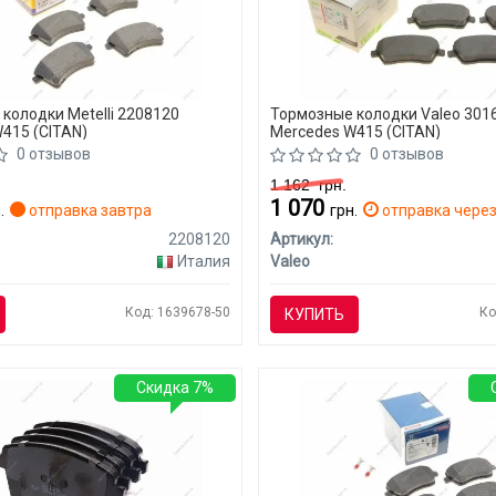
колодки Metelli 2208120
Тормозные колодки Valeo 301
415 (CITAN)
Mercedes W415 (CITAN)
0 отзывов
0 отзывов
1 162
грн.
1 070
.
отправка завтра
грн.
отправка через
2208120
Артикул:
Италия
Valeo
Код: 1639678-50
Ко
КУПИТЬ
Скидка 7%