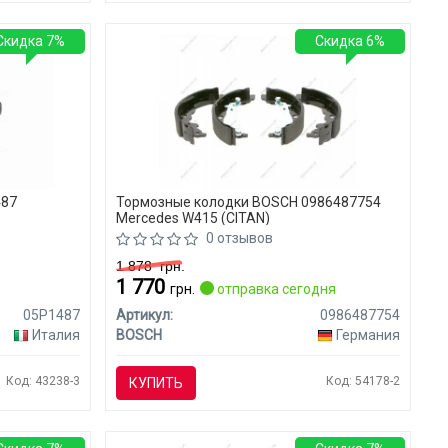
Скидка 7%
Скидка 6%
487
Тормозные колодки BOSCH 0986487754
Mercedes W415 (CITAN)
0 отзывов
1 878
грн.
1 770
я
грн.
отправка сегодня
05P1487
Артикул:
0986487754
Италия
BOSCH
Германия
Код: 43238-3
Код: 54178-2
КУПИТЬ