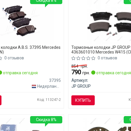
Скидка 8%
колодки A.B.S. 37395 Mercedes
Тормозные колодки JP GROUP
N)
4363601010 Mercedes W415 (C
0 отзывов
0 отзывов
854
грн.
790
отправка сегодня
грн.
отправка сегодн
37395
Артикул:
Нидерланды
JP GROUP
Код: 113247-2
К
КУПИТЬ
Скидка 8%