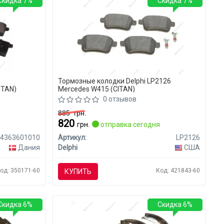
Скидка 7%
Скидка 7%
Тормозные колодки Delphi LP2126
ITAN)
Mercedes W415 (CITAN)
0 отзывов
885
грн.
820
я
грн.
отправка сегодня
4363601010
Артикул:
LP2126
Дания
Delphi
США
од: 350171-60
Код: 421843-60
КУПИТЬ
Скидка 6%
Скидка 6%