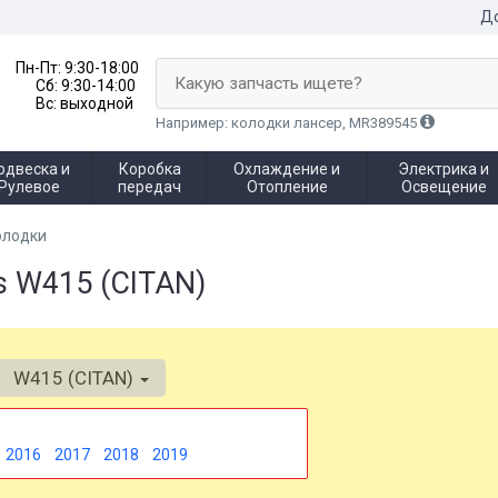
До
Пн-Пт:
9:30-18:00
Какую запчасть ищете?
Сб:
9:30-14:00
Вс:
выходной
Например: колодки лансер, MR389545
одвеска и
Коробка
Охлаждение и
Электрика и
Рулевое
передач
Отопление
Освещение
олодки
s W415 (CITAN)
W415 (CITAN)
2016
2017
2018
2019