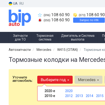
UA
RU
108 60 90
108 60 90
(096)
(073)
108 60 90
Запрос по VIN
(050)
Запчасти
Тормозная
Двигатель и Система
П
для ТО
система
выхлопа
Автозапчасти
Mercedes
W415 (CITAN)
Тормозные к
Тормозные колодки на Mercede
Уточните
Выберите год
Mercedes
автомобиль:
2020-е
2020
2010-е
2012
2013
2014
2015