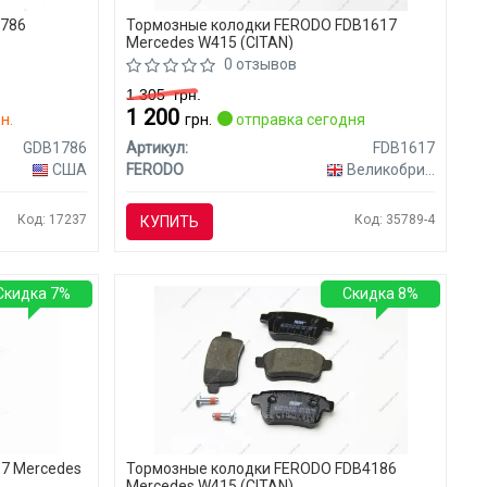
1786
Тормозные колодки FERODO FDB1617
Mercedes W415 (CITAN)
0 отзывов
1 305
грн.
1 200
н.
грн.
отправка сегодня
GDB1786
Артикул:
FDB1617
США
FERODO
Великобритания
Код: 17237
Код: 35789-4
КУПИТЬ
Скидка 7%
Скидка 8%
67 Mercedes
Тормозные колодки FERODO FDB4186
Mercedes W415 (CITAN)