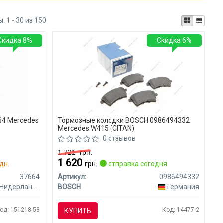
ы:
1 - 30 из 150
Скидка 8%
Скидка 6%
64 Mercedes
Тормозные колодки BOSCH 0986494332
Mercedes W415 (CITAN)
0 отзывов
1 721
грн.
1 620
дн.
грн.
отправка сегодня
37664
Артикул:
0986494332
Нидерланды
BOSCH
Германия
од: 151218-53
Код: 14477-2
КУПИТЬ