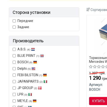
Сортировк
Сторона установки
Передние
Задние
Производитель
A.B.S.
(4)
BLUE PRINT
(1)
Тормозные
Mercedes W
BOSCH
(9)
Delphi
(5)
1 397
грн.
FEBI BILSTEIN
(1)
1 290
грн
JAPANPARTS
(2)
Артикул:
JP GROUP
(2)
BOSCH
LPR
(3)
MEYLE
КУПИТЬ
(6)