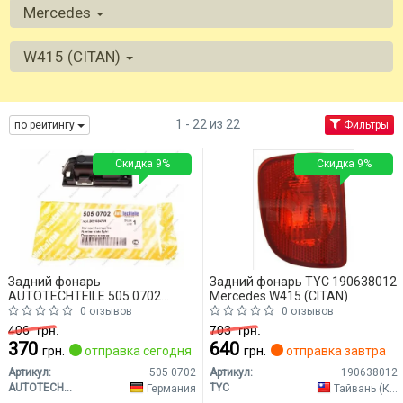
Mercedes
W415 (CITAN)
1 - 22 из 22
по рейтингу
Фильтры
Скидка 9%
Скидка 9%
Задний фонарь
Задний фонарь TYC 190638012
AUTOTECHTEILE 505 0702
Mercedes W415 (CITAN)
Mercedes W415 (CITAN)
0 отзывов
0 отзывов
406
грн.
703
грн.
370
640
грн.
отправка сегодня
грн.
отправка завтра
Артикул:
505 0702
Артикул:
190638012
AUTOTECHTEILE
TYC
Германия
Тайвань (Китай)