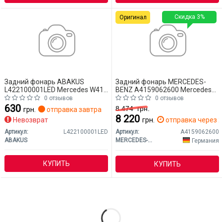
Скидка 3%
Оригинал
Задний фонарь ABAKUS
Задний фонарь MERCEDES-
L422100001LED Mercedes W415
BENZ A4159062600 Mercedes
(CITAN)
W415 (CITAN)
0 отзывов
0 отзывов
630
8 474
грн.
грн.
отправка завтра
8 220
Невозврат
грн.
отправка через 2
Артикул:
L422100001LED
Артикул:
A4159062600
ABAKUS
MERCEDES-BENZ
Германия
КУПИТЬ
КУПИТЬ