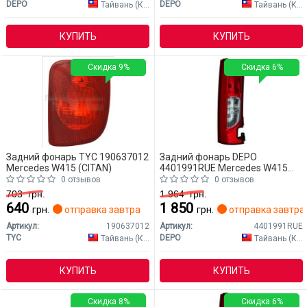
DEPO
DEPO
Тайвань (Китай)
Тайвань (Китай)
КУПИТЬ
КУПИТЬ
Скидка 9%
Скидка 6%
Задний фонарь TYC 190637012
Задний фонарь DEPO
Mercedes W415 (CITAN)
4401991RUE Mercedes W415
(CITAN)
0 отзывов
0 отзывов
703
грн.
1 964
грн.
640
1 850
грн.
отправка завтра
грн.
отправка завтра
Артикул:
190637012
Артикул:
4401991RUE
TYC
DEPO
Тайвань (Китай)
Тайвань (Китай)
КУПИТЬ
КУПИТЬ
Скидка 8%
Скидка 6%