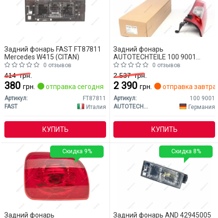
Задний фонарь FAST FT87811
Задний фонарь
Mercedes W415 (CITAN)
AUTOTECHTEILE 100 9001
Mercedes W415 (CITAN)
0 отзывов
0 отзывов
414
грн.
2 537
грн.
380
2 390
грн.
отправка сегодня
грн.
отправка завтра
Артикул:
FT87811
Артикул:
100 9001
FAST
AUTOTECHTEILE
Италия
Германия
КУПИТЬ
КУПИТЬ
Скидка 9%
Скидка 8%
Задний фонарь
Задний фонарь AND 42945005