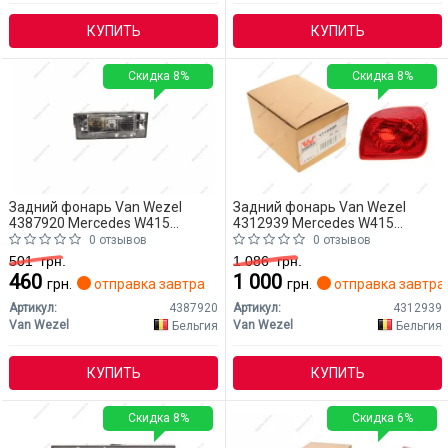
КУПИТЬ
КУПИТЬ
Скидка 8%
Скидка 8%
Задний фонарь Van Wezel
Задний фонарь Van Wezel
4387920 Mercedes W415
4312939 Mercedes W415
(CITAN)
(CITAN)
0 отзывов
0 отзывов
501
грн.
1 086
грн.
460
1 000
грн.
отправка завтра
грн.
отправка завтра
Артикул:
4387920
Артикул:
4312939
Van Wezel
Van Wezel
Бельгия
Бельгия
КУПИТЬ
КУПИТЬ
Скидка 8%
Скидка 6%