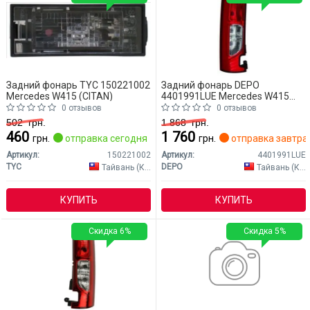
Задний фонарь TYC 150221002
Задний фонарь DEPO
Mercedes W415 (CITAN)
4401991LUE Mercedes W415
(CITAN)
0 отзывов
0 отзывов
502
грн.
1 868
грн.
460
1 760
грн.
отправка сегодня
грн.
отправка завтра
Артикул:
150221002
Артикул:
4401991LUE
TYC
DEPO
Тайвань (Китай)
Тайвань (Китай)
КУПИТЬ
КУПИТЬ
Скидка 6%
Скидка 5%