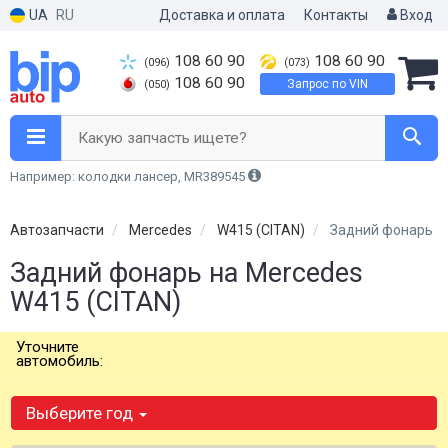
UA
RU
Доставка и оплата
Контакты
Вход
108 60 90
108 60 90
(096)
(073)
108 60 90
Запрос по VIN
(050)
Какую запчасть ищете?
Например: колодки лансер, MR389545
Автозапчасти
Mercedes
W415 (CITAN)
Задний фонарь
Задний фонарь на Mercedes
W415 (CITAN)
Уточните
автомобиль:
Выберите год