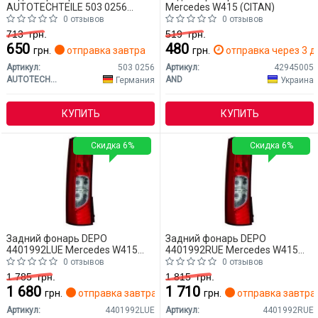
AUTOTECHTEILE 503 0256
Mercedes W415 (CITAN)
Mercedes W415 (CITAN)
0 отзывов
0 отзывов
713
грн.
519
грн.
650
480
грн.
отправка завтра
грн.
отправка через 3 д
Артикул:
503 0256
Артикул:
42945005
AUTOTECHTEILE
AND
Германия
Украина
КУПИТЬ
КУПИТЬ
Скидка 6%
Скидка 6%
Задний фонарь DEPO
Задний фонарь DEPO
4401992LUE Mercedes W415
4401992RUE Mercedes W415
(CITAN)
(CITAN)
0 отзывов
0 отзывов
1 785
грн.
1 815
грн.
1 680
1 710
грн.
отправка завтра
грн.
отправка завтра
Артикул:
4401992LUE
Артикул:
4401992RUE