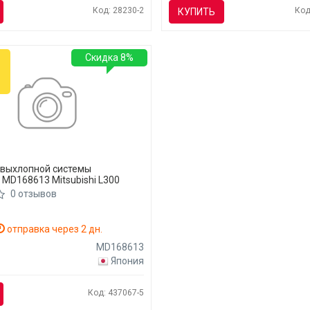
Код: 28230-2
Код
КУПИТЬ
Скидка 8%
 выхлопной системы
 MD168613 Mitsubishi L300
0 отзывов
отправка через 2 дн.
MD168613
Япония
Код: 437067-5