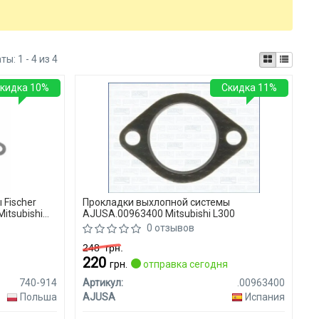
аты:
1 - 4 из 4
кидка 10%
Скидка 11%
 Fischer
Прокладки выхлопной системы
itsubishi
AJUSA.00963400 Mitsubishi L300
0 отзывов
248
грн.
220
я
грн.
отправка сегодня
740-914
Артикул:
.00963400
Польша
AJUSA
Испания