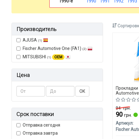
1990-е
1990
1991
1992
1993
Сортировк
Производитель
AJUSA
(1)
Fischer Automotive One (FA1)
(2)
MITSUBISHI
OEM
(1)
Цена
Прокладки 
ОК
Automotive 
L300
94
грн.
Срок поставки
90
грн.
Артикул:
Отправка сегодня
Отправка завтра