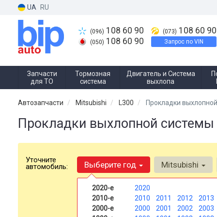
UA
RU
108 60 90
108 60 90
(096)
(073)
108 60 90
Запрос по VIN
(050)
Запчасти
Тормозная
Двигатель и Система
П
для ТО
система
выхлопа
Автозапчасти
Mitsubishi
L300
Прокладки выхлопной
Прокладки выхлопной системы н
Уточните
Выберите год
Mitsubishi
автомобиль:
2020-е
2020
2010-е
2010
2011
2012
2013
2000-е
2000
2001
2002
2003