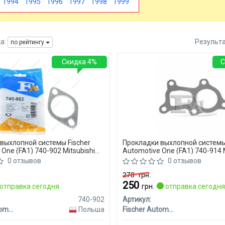
1994
1995
1996
1997
1998
1999
а:
Результ
по рейтингу
Скидка 4%
С
выхлопной системы Fischer
Прокладки выхлопной системы
One (FA1) 740-902 Mitsubishi
Automotive One (FA1) 740-914 M
L300
0 отзывов
0 отзывов
278
грн.
250
отправка сегодня
грн.
отправка сегодн
740-902
Артикул:
Fischer Automotive One (FA1)
Польша
Fischer Automotive One (FA1)