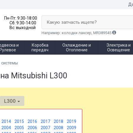
До
Пн-Пт:
9:30-18:00
Какую запчасть ищете?
Сб:
9:30-14:00
Вс:
выходной
Например: колодки лансер, MR389545
одвеска и
Коробка
Охлаждение и
Электрика и
Рулевое
передач
Отопление
Освещение
 системы
а Mitsubishi L300
L300
2014
2015
2016
2017
2018
2019
2004
2005
2006
2007
2008
2009