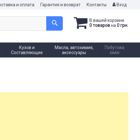
ставка и оплата
Гарантия и возврат
Контакты
Вход
В вашей корзине
0 товаров
на
0 грн.
Кузов и
Масла, автохимия,
Побутова
Составляющие
аксессуары
хімія