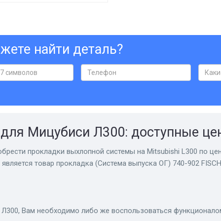
жете найти деталь?
для Мицубиси Л300: доступные це
брести прокладки выхлопной системы на Mitsubishi L300 по цен
является товар прокладка (Система выпуска ОГ) 740-902 FISCH
Л300, Вам необходимо либо же воспользоваться функционалом 