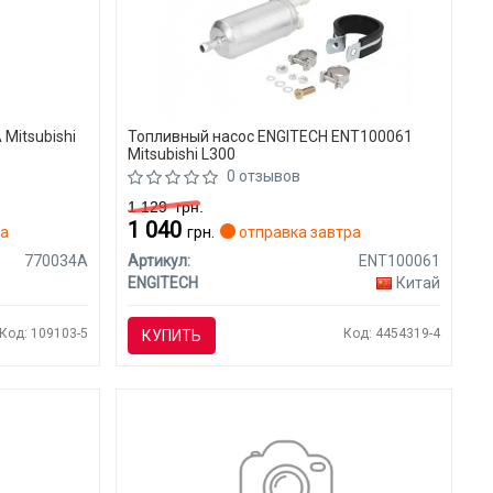
Mitsubishi
Топливный насос ENGITECH ENT100061
Mitsubishi L300
0 отзывов
1 129
грн.
1 040
ра
грн.
отправка завтра
770034A
Артикул:
ENT100061
ENGITECH
Китай
Код: 109103-5
Код: 4454319-4
КУПИТЬ