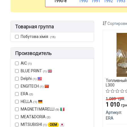
1990-е
1990
1991
1992
1993
Сортировк
Товарная группа
Побутова хімія
(15)
Производитель
AIC
(1)
BLUE PRINT
(1)
Delphi
(1)
Топливный 
L300
ENGITECH
(1)
ERA
(2)
1 089
грн.
HELLA
(1)
1 010
грн
MAGNETI MARELLI
(5)
Артикул:
MEAT&DORIA
(2)
ERA
MITSUBISHI
OEM
(1)