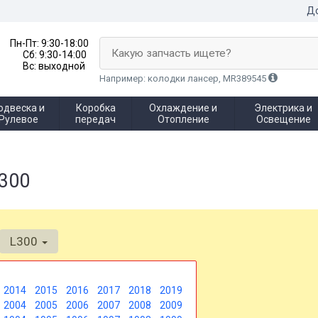
До
Пн-Пт:
9:30-18:00
Какую запчасть ищете?
Сб:
9:30-14:00
Вс:
выходной
Например: колодки лансер, MR389545
одвеска и
Коробка
Охлаждение и
Электрика и
Рулевое
передач
Отопление
Освещение
L300
L300
2014
2015
2016
2017
2018
2019
2004
2005
2006
2007
2008
2009