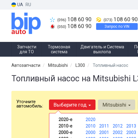
UA
RU
108 60 90
108 60 90
(096)
(073)
108 60 90
Запрос по VIN
(050)
Запчасти
Тормозная
Двигатель и Система
П
для ТО
система
выхлопа
Автозапчасти
Mitsubishi
L300
Топливный насос
Топливный насос на Mitsubishi 
Уточните
Выберите год
Mitsubishi
автомобиль:
2020-е
2020
2010-е
2010
2011
2012
2013
2000-е
2000
2001
2002
2003