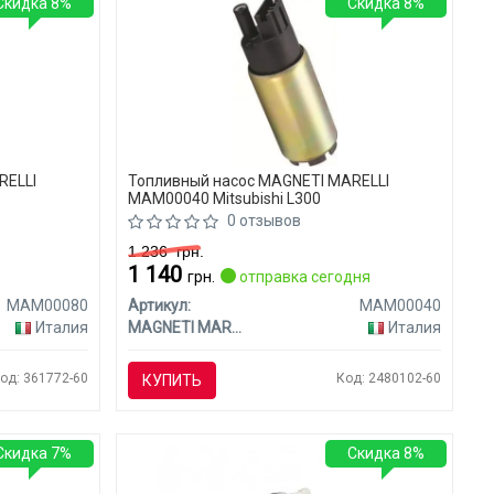
Скидка 8%
Скидка 8%
RELLI
Топливный насос MAGNETI MARELLI
MAM00040 Mitsubishi L300
0 отзывов
1 236
грн.
1 140
я
грн.
отправка сегодня
MAM00080
Артикул:
MAM00040
Италия
MAGNETI MARELLI
Италия
од: 361772-60
Код: 2480102-60
КУПИТЬ
Скидка 7%
Скидка 8%