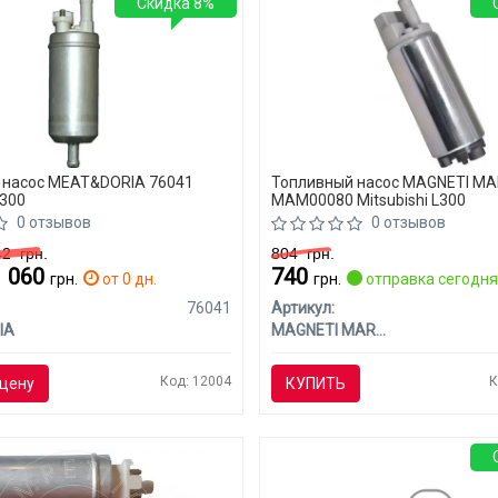
Скидка 8%
 насос MEAT&DORIA 76041
Топливный насос MAGNETI MA
L300
MAM00080 Mitsubishi L300
0 отзывов
0 отзывов
142
грн.
804
грн.
1 060
740
грн.
от 0 дн.
грн.
отправка сегодн
76041
Артикул:
IA
MAGNETI MARELLI
Код: 12004
К
цену
КУПИТЬ