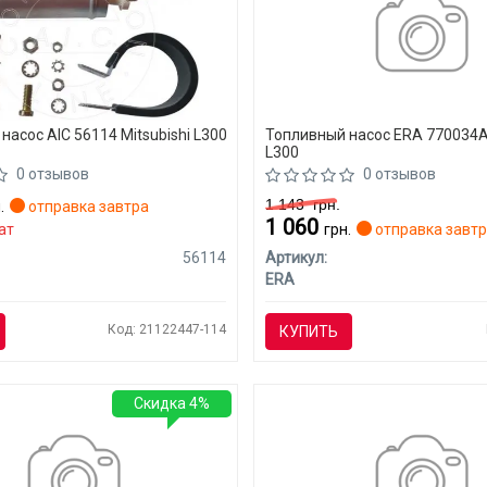
насос AIC 56114 Mitsubishi L300
Топливный насос ERA 770034A 
L300
0 отзывов
0 отзывов
1 143
грн.
.
отправка завтра
1 060
ат
грн.
отправка завт
56114
Артикул:
ERA
Код: 21122447-114
КУПИТЬ
Скидка 4%