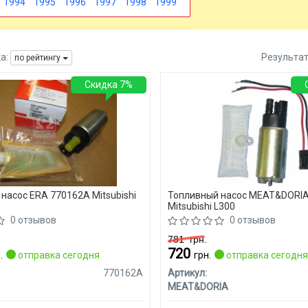
1994
1995
1996
1997
1998
1999
а:
Результа
по рейтингу
Скидка 7%
насос ERA 770162A Mitsubishi
Топливный насос MEAT&DORIA
Mitsubishi L300
0 отзывов
0 отзывов
781
грн.
720
.
отправка сегодня
грн.
отправка сегодн
770162A
Артикул:
MEAT&DORIA