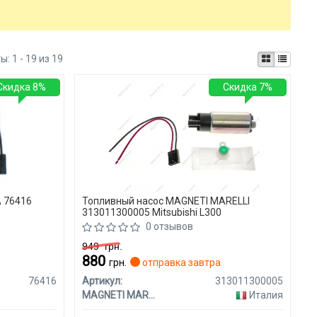
ты:
1 - 19 из 19
Скидка 8%
Скидка 7%
 76416
Топливный насос MAGNETI MARELLI
313011300005 Mitsubishi L300
0 отзывов
949
грн.
880
я
грн.
отправка завтра
76416
Артикул:
313011300005
MAGNETI MARELLI
Италия