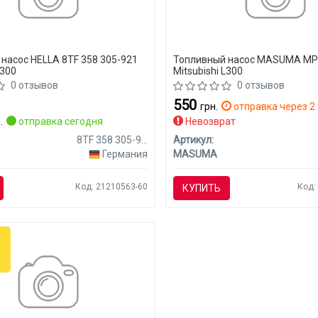
насос HELLA 8TF 358 305-921
Топливный насос MASUMA M
L300
Mitsubishi L300
0 отзывов
0 отзывов
550
грн.
отправка через 2 
.
отправка сегодня
Невозврат
8TF 358 305-921
Артикул:
Германия
MASUMA
Код: 21210563-60
Код:
КУПИТЬ