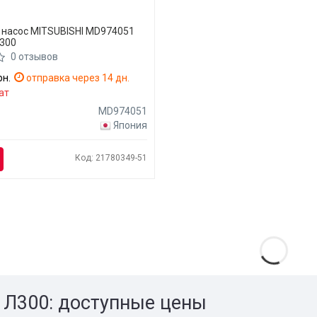
 насос MITSUBISHI MD974051
L300
0 отзывов
рн.
отправка через 14 дн.
ат
MD974051
Япония
Код: 21780349-51
 Л300: доступные цены