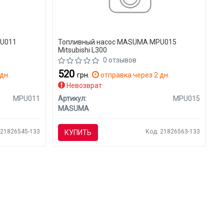
PU011
Топливный насос MASUMA MPU015
Mitsubishi L300
0 отзывов
520
дн.
грн.
отправка через 2 дн.
Невозврат
MPU011
Артикул:
MPU015
MASUMA
 21826545-133
Код: 21826563-133
КУПИТЬ