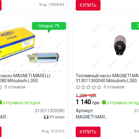
Код: 109084-5
КУПИТЬ
Скидка 7%
 насос MAGNETI MARELLI
Топливный насос MAGNETI MA
80 Mitsubishi L300
313011300040 Mitsubishi L300
0 отзывов
0 отзывов
1 236
грн.
1 140
отправка сегодня
грн.
отправка сего
313011300080
Артикул:
3
MAGNETI MARELLI
Италия
MAGNETI MARELLI
Код: 31210-3
Ко
КУПИТЬ