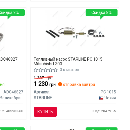
Скидка 8%
Скидка 8%
 ADC46827
Топливный насос STARLINE PC 1015
Mitsubishi L300
0 отзывов
1 337
грн.
1 230
дня
грн.
отправка завтра
ADC46827
Артикул:
PC 1015
Великобритания
STARLINE
Чехия
: 21405983-60
Код: 204791-5
КУПИТЬ