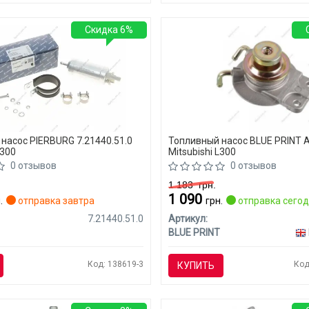
Скидка 6%
насос PIERBURG 7.21440.51.0
Топливный насос BLUE PRINT
L300
Mitsubishi L300
0 отзывов
0 отзывов
1 183
грн.
1 090
.
отправка завтра
грн.
отправка сего
7.21440.51.0
Артикул:
BLUE PRINT
Код: 138619-3
Код
КУПИТЬ