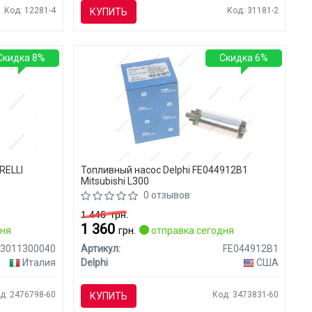
Код: 12281-4
Код: 31181-2
КУПИТЬ
Скидка 8%
Скидка 6%
RELLI
Топливный насос Delphi FE044912B1
Mitsubishi L300
0 отзывов
1 446
грн.
1 360
дня
грн.
отправка сегодня
13011300040
Артикул:
FE044912B1
Италия
Delphi
США
д: 2476798-60
Код: 3473831-60
КУПИТЬ