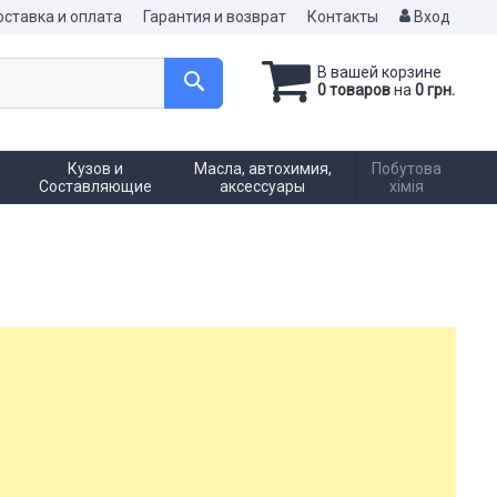
ставка и оплата
Гарантия и возврат
Контакты
Вход
В вашей корзине
0 товаров
на
0 грн.
Кузов и
Масла, автохимия,
Побутова
Составляющие
аксессуары
хімія