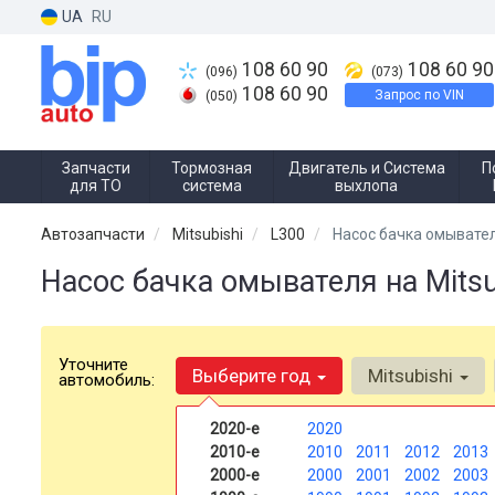
UA
RU
108 60 90
108 60 90
(096)
(073)
108 60 90
Запрос по VIN
(050)
Запчасти
Тормозная
Двигатель и Система
П
для ТО
система
выхлопа
Автозапчасти
Mitsubishi
L300
Насос бачка омывате
Насос бачка омывателя на Mitsu
Уточните
Выберите год
Mitsubishi
автомобиль:
2020-е
2020
2010-е
2010
2011
2012
2013
2000-е
2000
2001
2002
2003