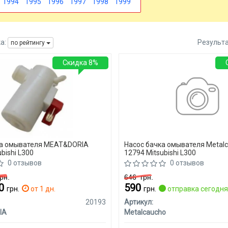
1994
1995
1996
1997
1998
1999
а:
Результ
по рейтингу
Скидка 8%
ка омывателя MEAT&DORIA
Насос бачка омывателя Metal
bishi L300
12794 Mitsubishi L300
0 отзывов
0 отзывов
рн.
646
грн.
00
590
грн.
от 1 дн.
грн.
отправка сегодн
20193
Артикул:
IA
Metalcaucho