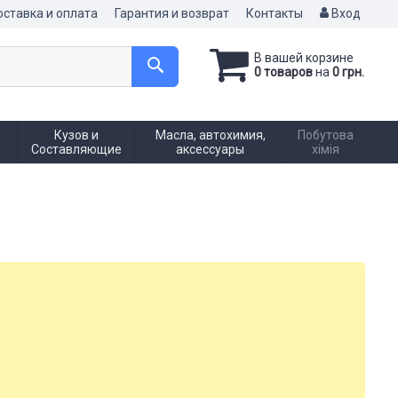
ставка и оплата
Гарантия и возврат
Контакты
Вход
В вашей корзине
0 товаров
на
0 грн.
Кузов и
Масла, автохимия,
Побутова
Составляющие
аксессуары
хімія