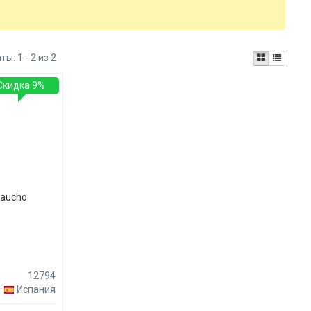
аты:
1 - 2 из 2
Скидка 9%
caucho
я
12794
Испания