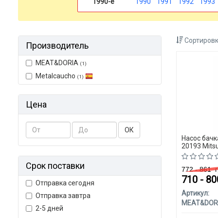
1990-е
1990
1991
1992
1993
Сортировк
Производитель
MEAT&DORIA
(1)
Metalcaucho
(1)
Цена
ОК
Насос бач
20193 Mitsu
Срок поставки
772 - 861
г
710 - 8
Отправка сегодня
Артикул:
Отправка завтра
MEAT&DOR
2-5 дней