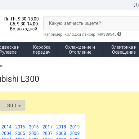
До
Пн-Пт:
9:30-18:00
Какую запчасть ищете?
Сб:
9:30-14:00
Вс:
выходной
Например: колодки лансер, MR389545
одвеска и
Коробка
Охлаждение и
Электрика и
Рулевое
передач
Отопление
Освещение
ля
bishi L300
L300
2014
2015
2016
2017
2018
2019
2004
2005
2006
2007
2008
2009