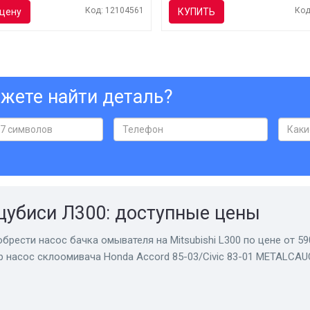
Код: 12104561
Код
цену
КУПИТЬ
жете найти деталь?
цубиси Л300: доступные цены
брести насос бачка омывателя на Mitsubishi L300 по цене от 59
р насос склоомивача Honda Accord 85-03/Civic 83-01 METALCAU