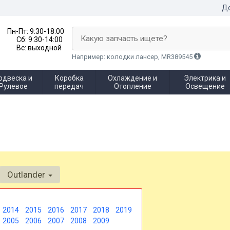
До
Пн-Пт:
9:30-18:00
Какую запчасть ищете?
Сб:
9:30-14:00
Вс:
выходной
Например: колодки лансер, MR389545
одвеска и
Коробка
Охлаждение и
Электрика и
Рулевое
передач
Отопление
Освещение
Outlander
2014
2015
2016
2017
2018
2019
2005
2006
2007
2008
2009