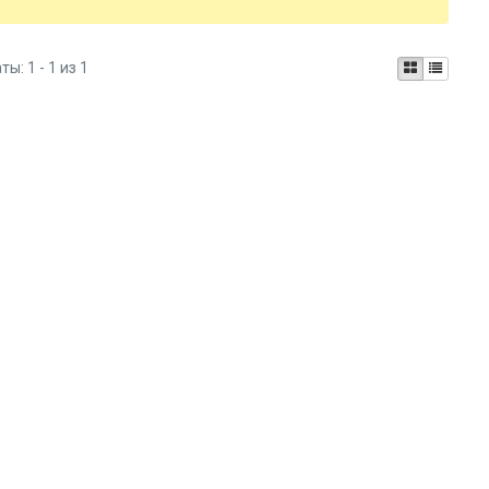
аты:
1 - 1 из 1