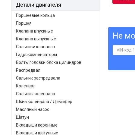
Детали двигателя
Поршневые кольца
Поршня
Клапана впускные
Не мо
Клапана выпускные
Сальники клапанов
Гидрокомпенсаторы
Болты головки блока цилиндров
Распредвал
Сальник распредвала
Коленвал
Сальник коленвала
Шкив коленвала / Демпфер
Масляный насос
Шатун
Вкладыши коренные
Вкладыши шатунные