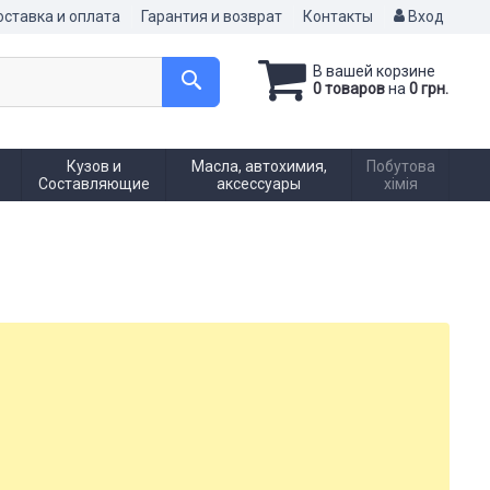
ставка и оплата
Гарантия и возврат
Контакты
Вход
В вашей корзине
0 товаров
на
0 грн.
Кузов и
Масла, автохимия,
Побутова
Составляющие
аксессуары
хімія