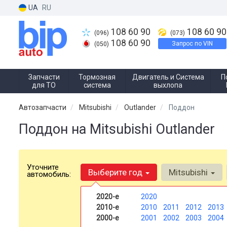
UA
RU
108 60 90
108 60 90
(096)
(073)
108 60 90
Запрос по VIN
(050)
Запчасти
Тормозная
Двигатель и Система
П
для ТО
система
выхлопа
Автозапчасти
Mitsubishi
Outlander
Поддон
Поддон на Mitsubishi Outlander
Уточните
Выберите год
Mitsubishi
автомобиль:
2020-е
2020
2010-е
2010
2011
2012
2013
2000-е
2001
2002
2003
2004