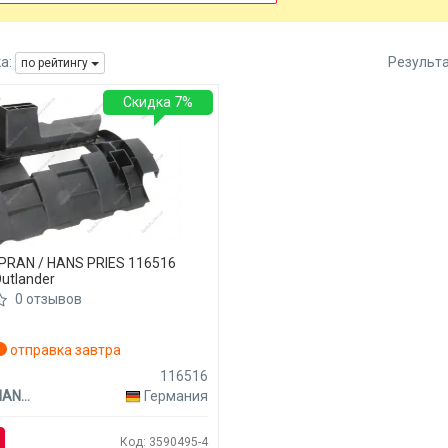
а:
Результ
по рейтингу
Скидка 7%
PRAN / HANS PRIES 116516
Outlander
0 отзывов
отправка завтра
116516
TOPRAN / HANS PRIES
Германия
Код: 3590495-4